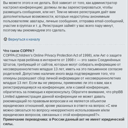
Вы можете этого и не делать. Всё зависит от того, как администратор
настроил конференцию: должны ли вы зарегистрироваться, чтобы
размещать сообщения, или нет. Тем не менее регистрация даёт вам
дополнительные возможности, которые недоступны анонимным
пользователям: аватары, личные сообщения, отправка email-сообщений,
участие в группах и т. д. Регистрация займёт у вас всего пару минут,
поэтому мы рекомендуем это сделать.
Вернуться к началу
Что такое COPPA?
COPPA (Children’s Online Privacy Protection Act of 1998), или Акт о защите
частных прав ребёнка в интернете от 1998 г. — это закон Соединённых
Штатов, требующий от сайтов, которые могут собирать информацию от
несовершеннолетних младше 13 лет, иметь на это письменное согласие
родителей. Допустимо наличие иного вида подтверждения того, что
опекуны разрешают сбор личной информации от несовершеннолетних
младше 13 лет. Если вы не уверены, применимо ли это к вам, как к
регистрирующемуся на конференции, или к самой конференции,
обратитесь за помощью к юрисконсульту. Обратите внимание, что phpBB
Limited администрация данной конференции не может давать
рекомендаций по правовым вопросам и не является объектом
юридических отношений, кроме указанных в ответе на вопрос «С кем
можно связаться по вопросу некорректного использования и/или
юридических вопросов, связанных с этой конференцией?».
Примечание переводчика: в России данный акт не имеет юридической
силы.
.