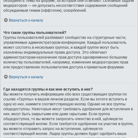
объединять темы на форуме, за который они отвечают. Основные задачи
модераторов — не допускать несоответствия содержания сообщений
обсуждаемым темам (оффтопик), оскорблений.
Вернуться к началу
Что такое группы пользователей?
Группы пользователей разбивают сообщество на структурные части,
управляемые администратором конференции. Каждый пользователь
может состоять в нескольких группах, и каждой группе могут быть
назначены индивидуальные права доступа. Это облегчает
администраторам назначение прав доступа одновременно большому
количеству пользователей, например, изменение модераторских прав
или предоставление пользователям доступа к приватным форумам.
Вернуться к началу
Где находятся группы и как мне вступить в них?
Вы можете получить информацию обо всех существующих группах по
ссылке «Группы» в вашем личном разделе. Если вы хотите вступить в
одну из них, нажмите соответствующую кнопку. Однако не все группы
общедоступны. Некоторые могут требовать одобрения для вступления в
них, могут быть закрытыми или даже скрытыми. Если группа
общедоступна, то вы можете запросить членство в ней, щёлкнув по
соответствующей кнопке. Если требуется одобрение на участие в группе,
вы можете отправить запрос на вступление, щёлкнув по
соответствующей кнопке. Лидер группы должен будет одобрить ваше