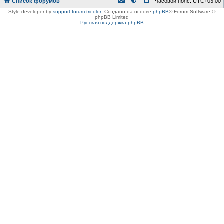
Список форумов
Часовой пояс:
UTC+03:00
Style developer by
support forum tricolor
,
Создано на основе
phpBB
® Forum Software ©
phpBB Limited
Русская поддержка phpBB