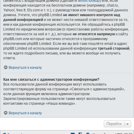
свяжитесь с владельцем домена (сделайте
whois lookup
) или, если
конференция находится на бесплатном домене (например, chat.ru,
Yahoo!, free.fr, f2s.com и т. п.), с руководством или техподдержкой данного
домена. Учтите, что phpBB Limited
не имеет никакого контроля над
данной конференцией
и не может нести никакой ответственности за то,
кем и как данная конференция используется. Не обращайтесь к phpBB
Limited по юридическим вопросам (о приостановке работы конференции,
ответственности за неё и т. д.), которые
не относятся напрямую
к сайту
phpBB.com или которые частично относятся к программному
обеспечению phpBB Limited. Если же вы всё-таки пошлёте email в адрес
phpBB Limited об использовании данной конференции
третьей стороной
,
то не ждите подробного письма, или вы можете вообще не получить
ответа.
Вернуться к началу
Как мне связаться с администратором конференции?
Все пользователи данной конференции могут использовать
соответствующую форму на странице «Связаться с администрацией»,
если данная функция включена администратором.
Зарегистрированные пользователи также могут воспользоваться
контактами на странице «Наша команда».
Вернуться к началу
Перейти