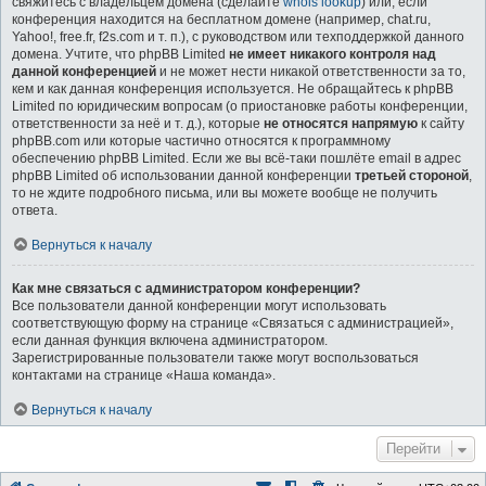
свяжитесь с владельцем домена (сделайте
whois lookup
) или, если
конференция находится на бесплатном домене (например, chat.ru,
Yahoo!, free.fr, f2s.com и т. п.), с руководством или техподдержкой данного
домена. Учтите, что phpBB Limited
не имеет никакого контроля над
данной конференцией
и не может нести никакой ответственности за то,
кем и как данная конференция используется. Не обращайтесь к phpBB
Limited по юридическим вопросам (о приостановке работы конференции,
ответственности за неё и т. д.), которые
не относятся напрямую
к сайту
phpBB.com или которые частично относятся к программному
обеспечению phpBB Limited. Если же вы всё-таки пошлёте email в адрес
phpBB Limited об использовании данной конференции
третьей стороной
,
то не ждите подробного письма, или вы можете вообще не получить
ответа.
Вернуться к началу
Как мне связаться с администратором конференции?
Все пользователи данной конференции могут использовать
соответствующую форму на странице «Связаться с администрацией»,
если данная функция включена администратором.
Зарегистрированные пользователи также могут воспользоваться
контактами на странице «Наша команда».
Вернуться к началу
Перейти