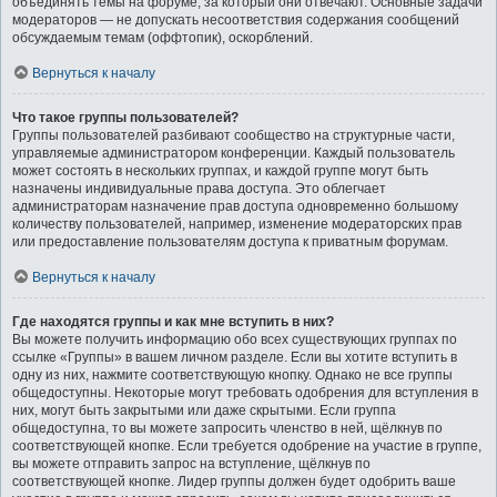
объединять темы на форуме, за который они отвечают. Основные задачи
модераторов — не допускать несоответствия содержания сообщений
обсуждаемым темам (оффтопик), оскорблений.
Вернуться к началу
Что такое группы пользователей?
Группы пользователей разбивают сообщество на структурные части,
управляемые администратором конференции. Каждый пользователь
может состоять в нескольких группах, и каждой группе могут быть
назначены индивидуальные права доступа. Это облегчает
администраторам назначение прав доступа одновременно большому
количеству пользователей, например, изменение модераторских прав
или предоставление пользователям доступа к приватным форумам.
Вернуться к началу
Где находятся группы и как мне вступить в них?
Вы можете получить информацию обо всех существующих группах по
ссылке «Группы» в вашем личном разделе. Если вы хотите вступить в
одну из них, нажмите соответствующую кнопку. Однако не все группы
общедоступны. Некоторые могут требовать одобрения для вступления в
них, могут быть закрытыми или даже скрытыми. Если группа
общедоступна, то вы можете запросить членство в ней, щёлкнув по
соответствующей кнопке. Если требуется одобрение на участие в группе,
вы можете отправить запрос на вступление, щёлкнув по
соответствующей кнопке. Лидер группы должен будет одобрить ваше