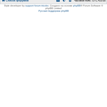
Список форумов
Часовой пояс:
UTC+03:00
Style developer by
support forum tricolor
,
Создано на основе
phpBB
® Forum Software ©
phpBB Limited
Русская поддержка phpBB