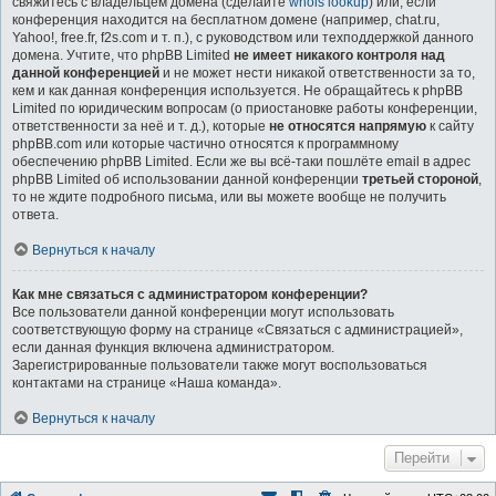
свяжитесь с владельцем домена (сделайте
whois lookup
) или, если
конференция находится на бесплатном домене (например, chat.ru,
Yahoo!, free.fr, f2s.com и т. п.), с руководством или техподдержкой данного
домена. Учтите, что phpBB Limited
не имеет никакого контроля над
данной конференцией
и не может нести никакой ответственности за то,
кем и как данная конференция используется. Не обращайтесь к phpBB
Limited по юридическим вопросам (о приостановке работы конференции,
ответственности за неё и т. д.), которые
не относятся напрямую
к сайту
phpBB.com или которые частично относятся к программному
обеспечению phpBB Limited. Если же вы всё-таки пошлёте email в адрес
phpBB Limited об использовании данной конференции
третьей стороной
,
то не ждите подробного письма, или вы можете вообще не получить
ответа.
Вернуться к началу
Как мне связаться с администратором конференции?
Все пользователи данной конференции могут использовать
соответствующую форму на странице «Связаться с администрацией»,
если данная функция включена администратором.
Зарегистрированные пользователи также могут воспользоваться
контактами на странице «Наша команда».
Вернуться к началу
Перейти