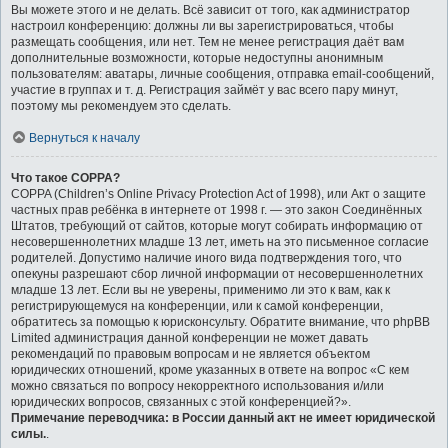
Вы можете этого и не делать. Всё зависит от того, как администратор
настроил конференцию: должны ли вы зарегистрироваться, чтобы
размещать сообщения, или нет. Тем не менее регистрация даёт вам
дополнительные возможности, которые недоступны анонимным
пользователям: аватары, личные сообщения, отправка email-сообщений,
участие в группах и т. д. Регистрация займёт у вас всего пару минут,
поэтому мы рекомендуем это сделать.
Вернуться к началу
Что такое COPPA?
COPPA (Children’s Online Privacy Protection Act of 1998), или Акт о защите
частных прав ребёнка в интернете от 1998 г. — это закон Соединённых
Штатов, требующий от сайтов, которые могут собирать информацию от
несовершеннолетних младше 13 лет, иметь на это письменное согласие
родителей. Допустимо наличие иного вида подтверждения того, что
опекуны разрешают сбор личной информации от несовершеннолетних
младше 13 лет. Если вы не уверены, применимо ли это к вам, как к
регистрирующемуся на конференции, или к самой конференции,
обратитесь за помощью к юрисконсульту. Обратите внимание, что phpBB
Limited администрация данной конференции не может давать
рекомендаций по правовым вопросам и не является объектом
юридических отношений, кроме указанных в ответе на вопрос «С кем
можно связаться по вопросу некорректного использования и/или
юридических вопросов, связанных с этой конференцией?».
Примечание переводчика: в России данный акт не имеет юридической
силы.
.