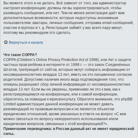
Вы можете этого и не делать. Всё зависит от того, как администратор
настроил конференцию: должны ли вы зарегистрироваться, чтобы
размещать сообщения, или нет. Тем не менее регистрация даёт вам
дополнительные возможности, которые недоступны анонимным
пользователям: аватары, личные сообщения, отправка email-сообщений,
участие в группах и т. д. Регистрация займёт у вас всего пару минут,
поэтому мы рекомендуем это сделать.
Вернуться к началу
Что такое COPPA?
COPPA (Children’s Online Privacy Protection Act of 1998), или Акт о защите
частных прав ребёнка в интернете от 1998 г. — это закон Соединённых
Штатов, требующий от сайтов, которые могут собирать информацию от
несовершеннолетних младше 13 лет, иметь на это письменное согласие
родителей. Допустимо наличие иного вида подтверждения того, что
опекуны разрешают сбор личной информации от несовершеннолетних
младше 13 лет. Если вы не уверены, применимо ли это к вам, как к
регистрирующемуся на конференции, или к самой конференции,
обратитесь за помощью к юрисконсульту. Обратите внимание, что phpBB
Limited администрация данной конференции не может давать
рекомендаций по правовым вопросам и не является объектом
юридических отношений, кроме указанных в ответе на вопрос «С кем
можно связаться по вопросу некорректного использования и/или
юридических вопросов, связанных с этой конференцией?».
Примечание переводчика: в России данный акт не имеет юридической
силы.
.