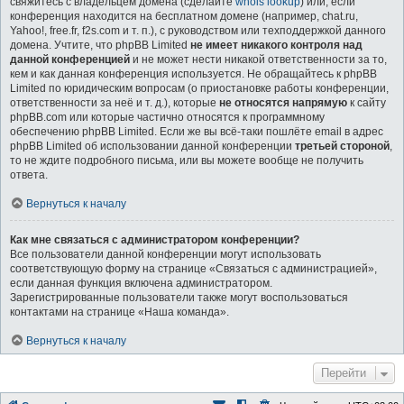
свяжитесь с владельцем домена (сделайте
whois lookup
) или, если
конференция находится на бесплатном домене (например, chat.ru,
Yahoo!, free.fr, f2s.com и т. п.), с руководством или техподдержкой данного
домена. Учтите, что phpBB Limited
не имеет никакого контроля над
данной конференцией
и не может нести никакой ответственности за то,
кем и как данная конференция используется. Не обращайтесь к phpBB
Limited по юридическим вопросам (о приостановке работы конференции,
ответственности за неё и т. д.), которые
не относятся напрямую
к сайту
phpBB.com или которые частично относятся к программному
обеспечению phpBB Limited. Если же вы всё-таки пошлёте email в адрес
phpBB Limited об использовании данной конференции
третьей стороной
,
то не ждите подробного письма, или вы можете вообще не получить
ответа.
Вернуться к началу
Как мне связаться с администратором конференции?
Все пользователи данной конференции могут использовать
соответствующую форму на странице «Связаться с администрацией»,
если данная функция включена администратором.
Зарегистрированные пользователи также могут воспользоваться
контактами на странице «Наша команда».
Вернуться к началу
Перейти