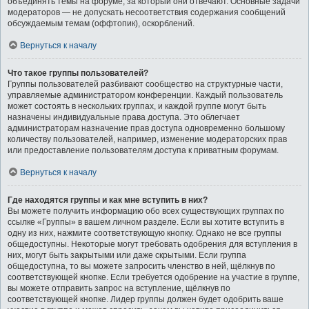
объединять темы на форуме, за который они отвечают. Основные задачи
модераторов — не допускать несоответствия содержания сообщений
обсуждаемым темам (оффтопик), оскорблений.
Вернуться к началу
Что такое группы пользователей?
Группы пользователей разбивают сообщество на структурные части,
управляемые администратором конференции. Каждый пользователь
может состоять в нескольких группах, и каждой группе могут быть
назначены индивидуальные права доступа. Это облегчает
администраторам назначение прав доступа одновременно большому
количеству пользователей, например, изменение модераторских прав
или предоставление пользователям доступа к приватным форумам.
Вернуться к началу
Где находятся группы и как мне вступить в них?
Вы можете получить информацию обо всех существующих группах по
ссылке «Группы» в вашем личном разделе. Если вы хотите вступить в
одну из них, нажмите соответствующую кнопку. Однако не все группы
общедоступны. Некоторые могут требовать одобрения для вступления в
них, могут быть закрытыми или даже скрытыми. Если группа
общедоступна, то вы можете запросить членство в ней, щёлкнув по
соответствующей кнопке. Если требуется одобрение на участие в группе,
вы можете отправить запрос на вступление, щёлкнув по
соответствующей кнопке. Лидер группы должен будет одобрить ваше