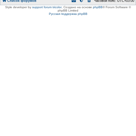
Список форумов
Часовой пояс:
UTC+03:00
Style developer by
support forum tricolor
,
Создано на основе
phpBB
® Forum Software ©
phpBB Limited
Русская поддержка phpBB