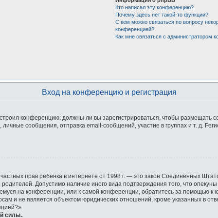
Кто написал эту конференцию?
Почему здесь нет такой-то функции?
С кем можно связаться по вопросу неко
конференцией?
Как мне связаться с администратором 
Вход на конференцию и регистрация
 настроил конференцию: должны ли вы зарегистрироваться, чтобы размещать 
ичные сообщения, отправка email-сообщений, участие в группах и т. д. Реги
ащите частных прав ребёнка в интернете от 1998 г. — это закон Соединённых Ш
е родителей. Допустимо наличие иного вида подтверждения того, что опек
ющемуся на конференции, или к самой конференции, обратитесь за помощью к 
ам и не является объектом юридических отношений, кроме указанных в отве
нцией?».
й силы.
.