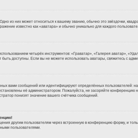
дно из них может относиться к вашему званию, обычно это звёздочки, квадра
бражение известно как «аватара» и обычно уникально для каждого пользовате
 использованием четырёх инструментов: «Граватар», «Галерея аватар», «Уд
гут быть доступны. Если вы не можете использовать аватары, свяжитесь с а
нных вами сообщений или идентифицируют определённых пользователей: на
 установлены её администратором. Пожалуйста, не засоряйте конференцию н
тратор понизят значение вашего счётчика сообщений.
ренцию!
щения другим пользователям через встроенную в конференцию форму, и толь
мными пользователями.