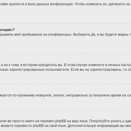
ойки хранятся в базе данных конференции. Чтобы изменить их, щёлкните на
ренции»?
рывать моё пребывание на конференции
. Выберите
Да
, и вы будете видны
не к тому, в котором находитесь вы. В этом случае измените в личных настрой
 только зарегистрированные пользователи. Если вы не зарегистрированы, то с
ражается по-прежнему неверное, значит, неправильно установлено время на 
или же просто никто не перевёл phpBB на ваш язык. Попробуйте узнать у а
ами можете перевести phpBB на свой язык. Дополнительную информацию вы мо