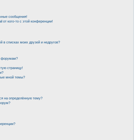
чные сообщения!
l от кого-то с этой конференции!
й в списках моих друзей и недругов?
и форумам?
стую страницу!
и?
ные мной темы?
ься на определённую тему?
форум?
ференции?