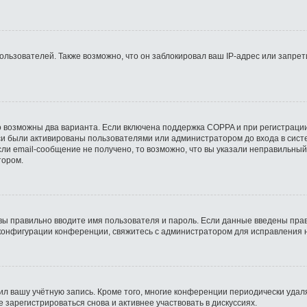
ьзователей. Также возможно, что он заблокировал ваш IP-адрес или запрети
о возможны два варианта. Если включена поддержка COPPA и при регистрации
си были активированы пользователями или администратором до входа в сист
ли email-сообщение не получено, то возможно, что вы указали неправильный
тором.
вы правильно вводите имя пользователя и пароль. Если данные введены прав
 конфигурации конференции, свяжитесь с администратором для исправления 
ил вашу учётную запись. Кроме того, многие конференции периодически уда
зарегистрироваться снова и активнее участвовать в дискуссиях.