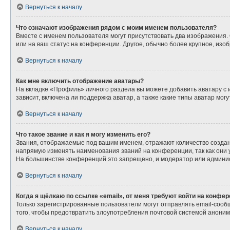
Вернуться к началу
Что означают изображения рядом с моим именем пользователя?
Вместе с именем пользователя могут присутствовать два изображения. О
или на ваш статус на конференции. Другое, обычно более крупное, изо
Вернуться к началу
Как мне включить отображение аватары?
На вкладке «Профиль» личного раздела вы можете добавить аватару с
зависит, включена ли поддержка аватар, а также какие типы аватар мо
Вернуться к началу
Что такое звание и как я могу изменить его?
Звания, отображаемые под вашим именем, отражают количество созда
напрямую изменять наименования званий на конференции, так как они
На большинстве конференций это запрещено, и модератор или админис
Вернуться к началу
Когда я щёлкаю по ссылке «email», от меня требуют войти на конфе
Только зарегистрированные пользователи могут отправлять email-сооб
того, чтобы предотвратить злоупотребления почтовой системой анони
Вернуться к началу