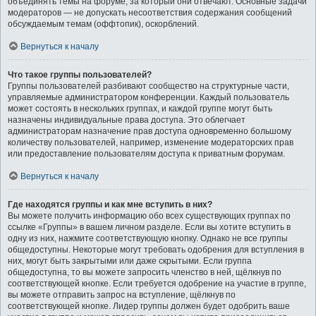
объединять темы на форуме, за который они отвечают. Основные задачи
модераторов — не допускать несоответствия содержания сообщений
обсуждаемым темам (оффтопик), оскорблений.
Вернуться к началу
Что такое группы пользователей?
Группы пользователей разбивают сообщество на структурные части,
управляемые администратором конференции. Каждый пользователь
может состоять в нескольких группах, и каждой группе могут быть
назначены индивидуальные права доступа. Это облегчает
администраторам назначение прав доступа одновременно большому
количеству пользователей, например, изменение модераторских прав
или предоставление пользователям доступа к приватным форумам.
Вернуться к началу
Где находятся группы и как мне вступить в них?
Вы можете получить информацию обо всех существующих группах по
ссылке «Группы» в вашем личном разделе. Если вы хотите вступить в
одну из них, нажмите соответствующую кнопку. Однако не все группы
общедоступны. Некоторые могут требовать одобрения для вступления в
них, могут быть закрытыми или даже скрытыми. Если группа
общедоступна, то вы можете запросить членство в ней, щёлкнув по
соответствующей кнопке. Если требуется одобрение на участие в группе,
вы можете отправить запрос на вступление, щёлкнув по
соответствующей кнопке. Лидер группы должен будет одобрить ваше