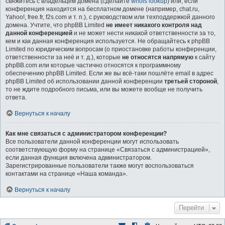
свяжитесь с владельцем домена (сделайте
whois lookup
) или, если
конференция находится на бесплатном домене (например, chat.ru,
Yahoo!, free.fr, f2s.com и т. п.), с руководством или техподдержкой данного
домена. Учтите, что phpBB Limited
не имеет никакого контроля над
данной конференцией
и не может нести никакой ответственности за то,
кем и как данная конференция используется. Не обращайтесь к phpBB
Limited по юридическим вопросам (о приостановке работы конференции,
ответственности за неё и т. д.), которые
не относятся напрямую
к сайту
phpBB.com или которые частично относятся к программному
обеспечению phpBB Limited. Если же вы всё-таки пошлёте email в адрес
phpBB Limited об использовании данной конференции
третьей стороной
,
то не ждите подробного письма, или вы можете вообще не получить
ответа.
Вернуться к началу
Как мне связаться с администратором конференции?
Все пользователи данной конференции могут использовать
соответствующую форму на странице «Связаться с администрацией»,
если данная функция включена администратором.
Зарегистрированные пользователи также могут воспользоваться
контактами на странице «Наша команда».
Вернуться к началу
Перейти