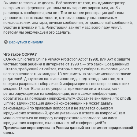
Вы можете этого и не делать. Всё зависит от того, как администратор
настроил конференцию: должны ли вы зарегистрироваться, чтобы
размещать сообщения, или нет. Тем не менее регистрация даёт вам
дополнительные возможности, которые недоступны анонимным
пользователям: аватары, личные сообщения, отправка email-сообщений,
участие в группах и т. д. Регистрация займёт у вас всего пару минут,
поэтому мы рекомендуем это сделать.
Вернуться к началу
Что такое COPPA?
COPPA (Children’s Online Privacy Protection Act of 1998), или Акт о защите
частных прав ребёнка в интернете от 1998 г. — это закон Соединённых
Штатов, требующий от сайтов, которые могут собирать информацию от
несовершеннолетних младше 13 лет, иметь на это письменное согласие
родителей. Допустимо наличие иного вида подтверждения того, что
опекуны разрешают сбор личной информации от несовершеннолетних
младше 13 лет. Если вы не уверены, применимо ли это к вам, как к
регистрирующемуся на конференции, или к самой конференции,
обратитесь за помощью к юрисконсульту. Обратите внимание, что phpBB
Limited администрация данной конференции не может давать
рекомендаций по правовым вопросам и не является объектом
юридических отношений, кроме указанных в ответе на вопрос «С кем
можно связаться по вопросу некорректного использования и/или
юридических вопросов, связанных с этой конференцией?».
Примечание переводчика: в России данный акт не имеет юридической
силы.
.