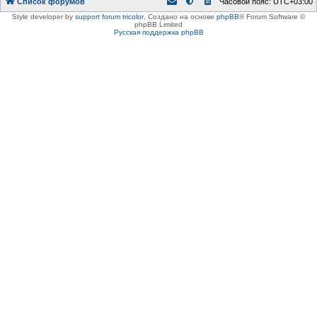
Список форумов
Часовой пояс:
UTC+03:00
Style developer by
support forum tricolor
,
Создано на основе
phpBB
® Forum Software ©
phpBB Limited
Русская поддержка phpBB