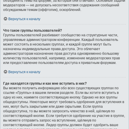
объединять темы на форуме, за который они отвечают. Основные задачи
модераторов — не допускать несоответствия содержания сообщений
обсуждаемым темам (оффтопик), оскорблений.
Вернуться к началу
Что такое группы пользователей?
Группы пользователей разбивают сообщество на структурные части,
управляемые администратором конференции. Каждый пользователь
может состоять в нескольких группах, и каждой группе могут быть
назначены индивидуальные права доступа. Это облегчает
администраторам назначение прав доступа одновременно большому
количеству пользователей, например, изменение модераторских прав
или предоставление пользователям доступа к приватным форумам.
Вернуться к началу
Где находятся группы и как мне вступить в них?
Вы можете получить информацию обо всех существующих группах по
ссылке «Группы» в вашем личном разделе. Если вы хотите вступить в
одну из них, нажмите соответствующую кнопку. Однако не все группы
общедоступны. Некоторые могут требовать одобрения для вступления в
них, могут быть закрытыми или даже скрытыми. Если группа
общедоступна, то вы можете запросить членство в ней, щёлкнув по
соответствующей кнопке. Если требуется одобрение на участие в группе,
вы можете отправить запрос на вступление, щёлкнув по
соответствующей кнопке. Лидер группы должен будет одобрить ваше