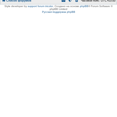
Список форумов
Часовой пояс:
UTC+03:00
Style developer by
support forum tricolor
,
Создано на основе
phpBB
® Forum Software ©
phpBB Limited
Русская поддержка phpBB