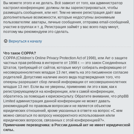
Вы можете этого и не делать. Всё зависит от того, как администратор
настроил конференцию: должны ли вы зарегистрироваться, чтобы
размещать сообщения, или нет. Тем не менее регистрация даёт вам
дополнительные возможности, которые недоступны анонимным
пользователям: аватары, личные сообщения, отправка email-сообщений,
участие в группах и т. д. Регистрация займёт у вас всего пару минут,
поэтому мы рекомендуем это сделать.
Вернуться к началу
Что такое COPPA?
COPPA (Children’s Online Privacy Protection Act of 1998), или Акт о защите
частных прав ребёнка в интернете от 1998 г. — это закон Соединённых
Штатов, требующий от сайтов, которые могут собирать информацию от
несовершеннолетних младше 13 лет, иметь на это письменное согласие
родителей. Допустимо наличие иного вида подтверждения того, что
опекуны разрешают сбор личной информации от несовершеннолетних
младше 13 лет. Если вы не уверены, применимо ли это к вам, как к
регистрирующемуся на конференции, или к самой конференции,
обратитесь за помощью к юрисконсульту. Обратите внимание, что phpBB
Limited администрация данной конференции не может давать
рекомендаций по правовым вопросам и не является объектом
юридических отношений, кроме указанных в ответе на вопрос «С кем
можно связаться по вопросу некорректного использования и/или
юридических вопросов, связанных с этой конференцией?».
Примечание переводчика: в России данный акт не имеет юридической
силы.
.