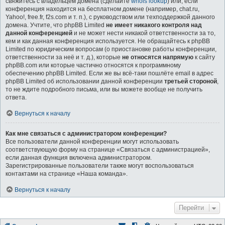
свяжитесь с владельцем домена (сделайте
whois lookup
) или, если
конференция находится на бесплатном домене (например, chat.ru,
Yahoo!, free.fr, f2s.com и т. п.), с руководством или техподдержкой данного
домена. Учтите, что phpBB Limited
не имеет никакого контроля над
данной конференцией
и не может нести никакой ответственности за то,
кем и как данная конференция используется. Не обращайтесь к phpBB
Limited по юридическим вопросам (о приостановке работы конференции,
ответственности за неё и т. д.), которые
не относятся напрямую
к сайту
phpBB.com или которые частично относятся к программному
обеспечению phpBB Limited. Если же вы всё-таки пошлёте email в адрес
phpBB Limited об использовании данной конференции
третьей стороной
,
то не ждите подробного письма, или вы можете вообще не получить
ответа.
Вернуться к началу
Как мне связаться с администратором конференции?
Все пользователи данной конференции могут использовать
соответствующую форму на странице «Связаться с администрацией»,
если данная функция включена администратором.
Зарегистрированные пользователи также могут воспользоваться
контактами на странице «Наша команда».
Вернуться к началу
Перейти