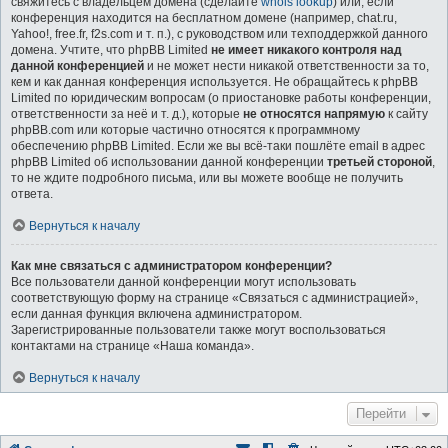
свяжитесь с владельцем домена (сделайте
whois lookup
) или, если
конференция находится на бесплатном домене (например, chat.ru,
Yahoo!, free.fr, f2s.com и т. п.), с руководством или техподдержкой данного
домена. Учтите, что phpBB Limited
не имеет никакого контроля над
данной конференцией
и не может нести никакой ответственности за то,
кем и как данная конференция используется. Не обращайтесь к phpBB
Limited по юридическим вопросам (о приостановке работы конференции,
ответственности за неё и т. д.), которые
не относятся напрямую
к сайту
phpBB.com или которые частично относятся к программному
обеспечению phpBB Limited. Если же вы всё-таки пошлёте email в адрес
phpBB Limited об использовании данной конференции
третьей стороной
,
то не ждите подробного письма, или вы можете вообще не получить
ответа.
Вернуться к началу
Как мне связаться с администратором конференции?
Все пользователи данной конференции могут использовать
соответствующую форму на странице «Связаться с администрацией»,
если данная функция включена администратором.
Зарегистрированные пользователи также могут воспользоваться
контактами на странице «Наша команда».
Вернуться к началу
Перейти