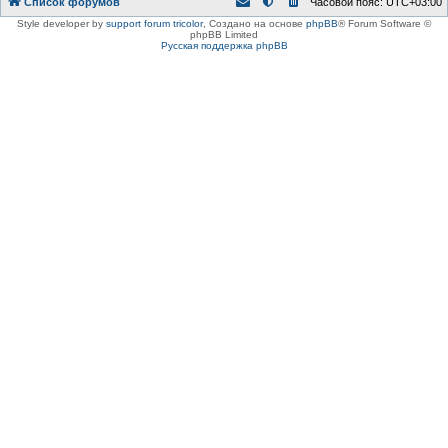
Список форумов
Часовой пояс:
UTC+03:00
Style developer by
support forum tricolor
,
Создано на основе
phpBB
® Forum Software ©
phpBB Limited
Русская поддержка phpBB