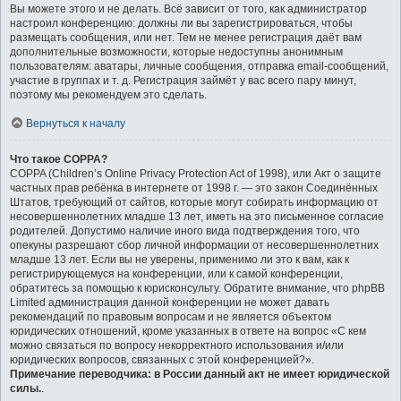
Вы можете этого и не делать. Всё зависит от того, как администратор
настроил конференцию: должны ли вы зарегистрироваться, чтобы
размещать сообщения, или нет. Тем не менее регистрация даёт вам
дополнительные возможности, которые недоступны анонимным
пользователям: аватары, личные сообщения, отправка email-сообщений,
участие в группах и т. д. Регистрация займёт у вас всего пару минут,
поэтому мы рекомендуем это сделать.
Вернуться к началу
Что такое COPPA?
COPPA (Children’s Online Privacy Protection Act of 1998), или Акт о защите
частных прав ребёнка в интернете от 1998 г. — это закон Соединённых
Штатов, требующий от сайтов, которые могут собирать информацию от
несовершеннолетних младше 13 лет, иметь на это письменное согласие
родителей. Допустимо наличие иного вида подтверждения того, что
опекуны разрешают сбор личной информации от несовершеннолетних
младше 13 лет. Если вы не уверены, применимо ли это к вам, как к
регистрирующемуся на конференции, или к самой конференции,
обратитесь за помощью к юрисконсульту. Обратите внимание, что phpBB
Limited администрация данной конференции не может давать
рекомендаций по правовым вопросам и не является объектом
юридических отношений, кроме указанных в ответе на вопрос «С кем
можно связаться по вопросу некорректного использования и/или
юридических вопросов, связанных с этой конференцией?».
Примечание переводчика: в России данный акт не имеет юридической
силы.
.