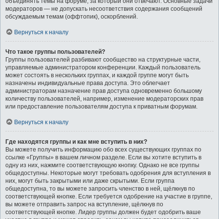
объединять темы на форуме, за который они отвечают. Основные задачи
модераторов — не допускать несоответствия содержания сообщений
обсуждаемым темам (оффтопик), оскорблений.
Вернуться к началу
Что такое группы пользователей?
Группы пользователей разбивают сообщество на структурные части,
управляемые администратором конференции. Каждый пользователь
может состоять в нескольких группах, и каждой группе могут быть
назначены индивидуальные права доступа. Это облегчает
администраторам назначение прав доступа одновременно большому
количеству пользователей, например, изменение модераторских прав
или предоставление пользователям доступа к приватным форумам.
Вернуться к началу
Где находятся группы и как мне вступить в них?
Вы можете получить информацию обо всех существующих группах по
ссылке «Группы» в вашем личном разделе. Если вы хотите вступить в
одну из них, нажмите соответствующую кнопку. Однако не все группы
общедоступны. Некоторые могут требовать одобрения для вступления в
них, могут быть закрытыми или даже скрытыми. Если группа
общедоступна, то вы можете запросить членство в ней, щёлкнув по
соответствующей кнопке. Если требуется одобрение на участие в группе,
вы можете отправить запрос на вступление, щёлкнув по
соответствующей кнопке. Лидер группы должен будет одобрить ваше