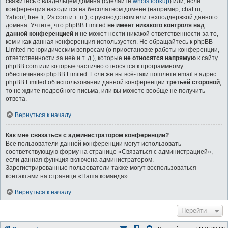
свяжитесь с владельцем домена (сделайте
whois lookup
) или, если
конференция находится на бесплатном домене (например, chat.ru,
Yahoo!, free.fr, f2s.com и т. п.), с руководством или техподдержкой данного
домена. Учтите, что phpBB Limited
не имеет никакого контроля над
данной конференцией
и не может нести никакой ответственности за то,
кем и как данная конференция используется. Не обращайтесь к phpBB
Limited по юридическим вопросам (о приостановке работы конференции,
ответственности за неё и т. д.), которые
не относятся напрямую
к сайту
phpBB.com или которые частично относятся к программному
обеспечению phpBB Limited. Если же вы всё-таки пошлёте email в адрес
phpBB Limited об использовании данной конференции
третьей стороной
,
то не ждите подробного письма, или вы можете вообще не получить
ответа.
Вернуться к началу
Как мне связаться с администратором конференции?
Все пользователи данной конференции могут использовать
соответствующую форму на странице «Связаться с администрацией»,
если данная функция включена администратором.
Зарегистрированные пользователи также могут воспользоваться
контактами на странице «Наша команда».
Вернуться к началу
Перейти