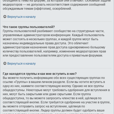
объединять темы на форуме, за который они отвечают. Основные задачи
модераторов — не допускать несоответствия содержания сообщений
обсуждаемым темам (оффтопик), оскорблений.
Вернуться к началу
Что такое группы пользователей?
Группы пользователей разбивают сообщество на структурные части,
управляемые администратором конференции. Каждый пользователь
может состоять в нескольких группах, и каждой группе могут быть
назначены индивидуальные права доступа. Это облегчает
администраторам назначение прав доступа одновременно большому
количеству пользователей, например, изменение модераторских прав
или предоставление пользователям доступа к приватным форумам.
Вернуться к началу
Где находятся группы и как мне вступить в них?
Вы можете получить информацию обо всех существующих группах по
ссылке «Группы» в вашем личном разделе. Если вы хотите вступить в
одну из них, нажмите соответствующую кнопку. Однако не все группы
общедоступны. Некоторые могут требовать одобрения для вступления в
них, могут быть закрытыми или даже скрытыми. Если группа
общедоступна, то вы можете запросить членство в ней, щёлкнув по
соответствующей кнопке. Если требуется одобрение на участие в группе,
вы можете отправить запрос на вступление, щёлкнув по
соответствующей кнопке. Лидер группы должен будет одобрить ваше