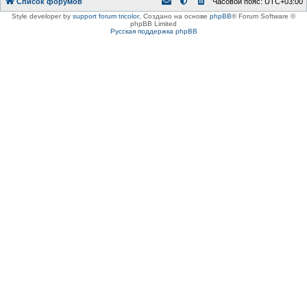
Список форумов
Часовой пояс:
UTC+03:00
Style developer by
support forum tricolor
,
Создано на основе
phpBB
® Forum Software ©
phpBB Limited
Русская поддержка phpBB