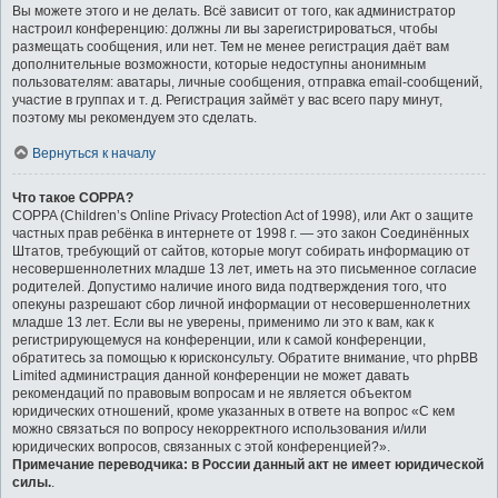
Вы можете этого и не делать. Всё зависит от того, как администратор
настроил конференцию: должны ли вы зарегистрироваться, чтобы
размещать сообщения, или нет. Тем не менее регистрация даёт вам
дополнительные возможности, которые недоступны анонимным
пользователям: аватары, личные сообщения, отправка email-сообщений,
участие в группах и т. д. Регистрация займёт у вас всего пару минут,
поэтому мы рекомендуем это сделать.
Вернуться к началу
Что такое COPPA?
COPPA (Children’s Online Privacy Protection Act of 1998), или Акт о защите
частных прав ребёнка в интернете от 1998 г. — это закон Соединённых
Штатов, требующий от сайтов, которые могут собирать информацию от
несовершеннолетних младше 13 лет, иметь на это письменное согласие
родителей. Допустимо наличие иного вида подтверждения того, что
опекуны разрешают сбор личной информации от несовершеннолетних
младше 13 лет. Если вы не уверены, применимо ли это к вам, как к
регистрирующемуся на конференции, или к самой конференции,
обратитесь за помощью к юрисконсульту. Обратите внимание, что phpBB
Limited администрация данной конференции не может давать
рекомендаций по правовым вопросам и не является объектом
юридических отношений, кроме указанных в ответе на вопрос «С кем
можно связаться по вопросу некорректного использования и/или
юридических вопросов, связанных с этой конференцией?».
Примечание переводчика: в России данный акт не имеет юридической
силы.
.