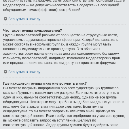
объединять темы на форуме, за который они отвечают. Основные задачи
модераторов — не допускать несоответствия содержания сообщений
обсуждаемым темам (оффтопик), оскорблений.
Вернуться к началу
Что такое группы пользователей?
Группы пользователей разбивают сообщество на структурные части,
управляемые администратором конференции. Каждый пользователь
может состоять в нескольких группах, и каждой группе могут быть
назначены индивидуальные права доступа. Это облегчает
администраторам назначение прав доступа одновременно большому
количеству пользователей, например, изменение модераторских прав
или предоставление пользователям доступа к приватным форумам.
Вернуться к началу
Где находятся группы и как мне вступить в них?
Вы можете получить информацию обо всех существующих группах по
ссылке «Группы» в вашем личном разделе. Если вы хотите вступить в
одну из них, нажмите соответствующую кнопку. Однако не все группы
общедоступны. Некоторые могут требовать одобрения для вступления в
них, могут быть закрытыми или даже скрытыми. Если группа
общедоступна, то вы можете запросить членство в ней, щёлкнув по
соответствующей кнопке. Если требуется одобрение на участие в группе,
вы можете отправить запрос на вступление, щёлкнув по
соответствующей кнопке. Лидер группы должен будет одобрить ваше