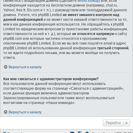
свяжитесь с владельцем домена (сделайте
whois lookup
) или, если
конференция находится на бесплатном домене (например, chat.ru,
Yahoo!, free.fr, f2s.com и т. п.), с руководством или техподдержкой данного
домена. Учтите, что phpBB Limited
не имеет никакого контроля над
данной конференцией
и не может нести никакой ответственности за то,
кем и как данная конференция используется. Не обращайтесь к phpBB
Limited по юридическим вопросам (о приостановке работы конференции,
ответственности за неё и т. д.), которые
не относятся напрямую
к сайту
phpBB.com или которые частично относятся к программному
обеспечению phpBB Limited. Если же вы всё-таки пошлёте email в адрес
phpBB Limited об использовании данной конференции
третьей стороной
,
то не ждите подробного письма, или вы можете вообще не получить
ответа.
Вернуться к началу
Как мне связаться с администратором конференции?
Все пользователи данной конференции могут использовать
соответствующую форму на странице «Связаться с администрацией»,
если данная функция включена администратором.
Зарегистрированные пользователи также могут воспользоваться
контактами на странице «Наша команда».
Вернуться к началу
Перейти