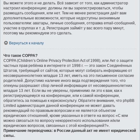
Вы можете этого и не делать. Всё зависит от того, как администратор
настроил конференцию: должны ли вы зарегистрироваться, чтобы
размещать сообщения, или нет. Тем не менее регистрация даёт вам
дополнительные возможности, которые недоступны анонимным
пользователям: аватары, личные сообщения, отправка email-сообщений,
участие в группах и т. д. Регистрация займёт у вас всего пару минут,
поэтому мы рекомендуем это сделать.
Вернуться к началу
Что такое COPPA?
COPPA (Children’s Online Privacy Protection Act of 1998), или Акт о защите
частных прав ребёнка в интернете от 1998 г. — это закон Соединённых
Штатов, требующий от сайтов, которые могут собирать информацию от
несовершеннолетних младше 13 лет, иметь на это письменное согласие
родителей. Допустимо наличие иного вида подтверждения того, что
опекуны разрешают сбор личной информации от несовершеннолетних
младше 13 лет. Если вы не уверены, применимо ли это к вам, как к
регистрирующемуся на конференции, или к самой конференции,
обратитесь за помощью к юрисконсульту. Обратите внимание, что phpBB
Limited администрация данной конференции не может давать
рекомендаций по правовым вопросам и не является объектом
юридических отношений, кроме указанных в ответе на вопрос «С кем
можно связаться по вопросу некорректного использования и/или
юридических вопросов, связанных с этой конференцией?».
Примечание переводчика: в России данный акт не имеет юридической
силы.
.