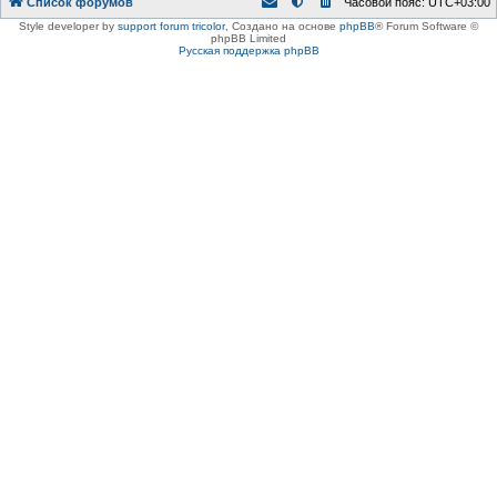
Список форумов
Часовой пояс:
UTC+03:00
Style developer by
support forum tricolor
,
Создано на основе
phpBB
® Forum Software ©
phpBB Limited
Русская поддержка phpBB