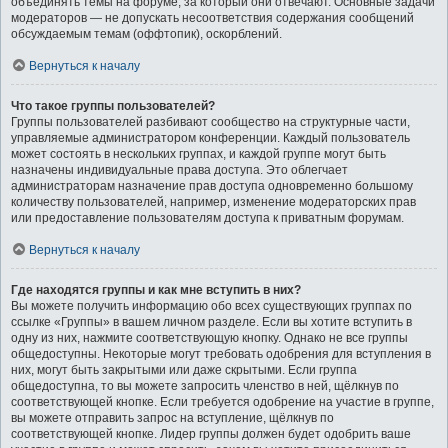
объединять темы на форуме, за который они отвечают. Основные задачи
модераторов — не допускать несоответствия содержания сообщений
обсуждаемым темам (оффтопик), оскорблений.
Вернуться к началу
Что такое группы пользователей?
Группы пользователей разбивают сообщество на структурные части,
управляемые администратором конференции. Каждый пользователь
может состоять в нескольких группах, и каждой группе могут быть
назначены индивидуальные права доступа. Это облегчает
администраторам назначение прав доступа одновременно большому
количеству пользователей, например, изменение модераторских прав
или предоставление пользователям доступа к приватным форумам.
Вернуться к началу
Где находятся группы и как мне вступить в них?
Вы можете получить информацию обо всех существующих группах по
ссылке «Группы» в вашем личном разделе. Если вы хотите вступить в
одну из них, нажмите соответствующую кнопку. Однако не все группы
общедоступны. Некоторые могут требовать одобрения для вступления в
них, могут быть закрытыми или даже скрытыми. Если группа
общедоступна, то вы можете запросить членство в ней, щёлкнув по
соответствующей кнопке. Если требуется одобрение на участие в группе,
вы можете отправить запрос на вступление, щёлкнув по
соответствующей кнопке. Лидер группы должен будет одобрить ваше