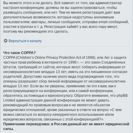
Вы можете этого и не делать. Всё зависит от того, как администратор
настроил конференцию: должны ли вы зарегистрироваться, чтобы
размещать сообщения, или нет. Тем не менее регистрация даёт вам
дополнительные возможности, которые недоступны анонимным
пользователям: аватары, личные сообщения, отправка email-сообщений,
участие в группах и т. д. Регистрация займёт у вас всего пару минут,
поэтому мы рекомендуем это сделать.
Вернуться к началу
Что такое COPPA?
COPPA (Children’s Online Privacy Protection Act of 1998), или Акт о защите
частных прав ребёнка в интернете от 1998 г. — это закон Соединённых
Штатов, требующий от сайтов, которые могут собирать информацию от
несовершеннолетних младше 13 лет, иметь на это письменное согласие
родителей. Допустимо наличие иного вида подтверждения того, что
опекуны разрешают сбор личной информации от несовершеннолетних
младше 13 лет. Если вы не уверены, применимо ли это к вам, как к
регистрирующемуся на конференции, или к самой конференции,
обратитесь за помощью к юрисконсульту. Обратите внимание, что phpBB
Limited администрация данной конференции не может давать
рекомендаций по правовым вопросам и не является объектом
юридических отношений, кроме указанных в ответе на вопрос «С кем
можно связаться по вопросу некорректного использования и/или
юридических вопросов, связанных с этой конференцией?».
Примечание переводчика: в России данный акт не имеет юридической
силы.
.