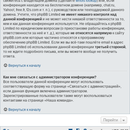
свяжитесь с владельцем домена (сделайте
whois lookup
) или, если
конференция находится на бесплатном домене (например, chat.ru,
Yahoo!, free.fr, f2s.com и т. п.), с руководством или техподдержкой данного
домена. Учтите, что phpBB Limited
не имеет никакого контроля над
данной конференцией
и не может нести никакой ответственности за то,
кем и как данная конференция используется. Не обращайтесь к phpBB
Limited по юридическим вопросам (о приостановке работы конференции,
ответственности за неё и т. д.), которые
не относятся напрямую
к сайту
phpBB.com или которые частично относятся к программному
обеспечению phpBB Limited. Если же вы всё-таки пошлёте email в адрес
phpBB Limited об использовании данной конференции
третьей стороной
,
то не ждите подробного письма, или вы можете вообще не получить
ответа.
Вернуться к началу
Как мне связаться с администратором конференции?
Все пользователи данной конференции могут использовать
соответствующую форму на странице «Связаться с администрацией»,
если данная функция включена администратором.
Зарегистрированные пользователи также могут воспользоваться
контактами на странице «Наша команда».
Вернуться к началу
Перейти