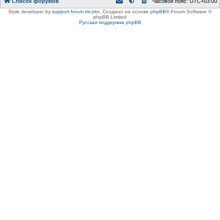
Список форумов
Часовой пояс:
UTC+03:00
Style developer by
support forum tricolor
,
Создано на основе
phpBB
® Forum Software ©
phpBB Limited
Русская поддержка phpBB