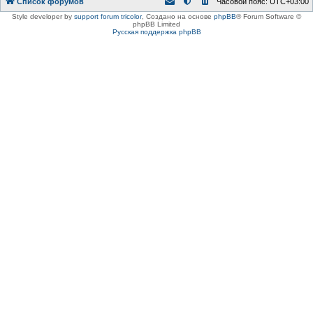
Список форумов
Часовой пояс:
UTC+03:00
Style developer by
support forum tricolor
,
Создано на основе
phpBB
® Forum Software ©
phpBB Limited
Русская поддержка phpBB