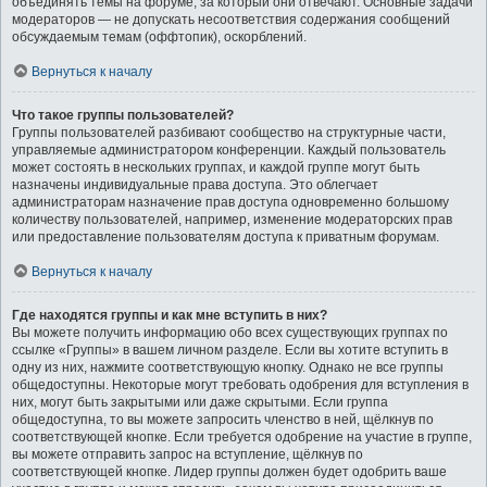
объединять темы на форуме, за который они отвечают. Основные задачи
модераторов — не допускать несоответствия содержания сообщений
обсуждаемым темам (оффтопик), оскорблений.
Вернуться к началу
Что такое группы пользователей?
Группы пользователей разбивают сообщество на структурные части,
управляемые администратором конференции. Каждый пользователь
может состоять в нескольких группах, и каждой группе могут быть
назначены индивидуальные права доступа. Это облегчает
администраторам назначение прав доступа одновременно большому
количеству пользователей, например, изменение модераторских прав
или предоставление пользователям доступа к приватным форумам.
Вернуться к началу
Где находятся группы и как мне вступить в них?
Вы можете получить информацию обо всех существующих группах по
ссылке «Группы» в вашем личном разделе. Если вы хотите вступить в
одну из них, нажмите соответствующую кнопку. Однако не все группы
общедоступны. Некоторые могут требовать одобрения для вступления в
них, могут быть закрытыми или даже скрытыми. Если группа
общедоступна, то вы можете запросить членство в ней, щёлкнув по
соответствующей кнопке. Если требуется одобрение на участие в группе,
вы можете отправить запрос на вступление, щёлкнув по
соответствующей кнопке. Лидер группы должен будет одобрить ваше