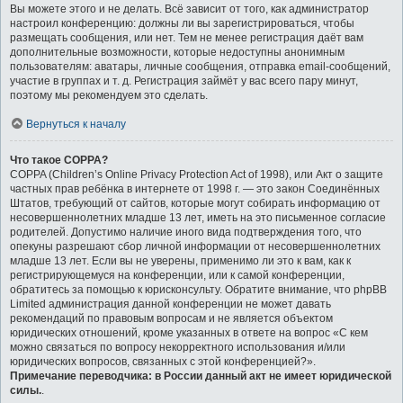
Вы можете этого и не делать. Всё зависит от того, как администратор
настроил конференцию: должны ли вы зарегистрироваться, чтобы
размещать сообщения, или нет. Тем не менее регистрация даёт вам
дополнительные возможности, которые недоступны анонимным
пользователям: аватары, личные сообщения, отправка email-сообщений,
участие в группах и т. д. Регистрация займёт у вас всего пару минут,
поэтому мы рекомендуем это сделать.
Вернуться к началу
Что такое COPPA?
COPPA (Children’s Online Privacy Protection Act of 1998), или Акт о защите
частных прав ребёнка в интернете от 1998 г. — это закон Соединённых
Штатов, требующий от сайтов, которые могут собирать информацию от
несовершеннолетних младше 13 лет, иметь на это письменное согласие
родителей. Допустимо наличие иного вида подтверждения того, что
опекуны разрешают сбор личной информации от несовершеннолетних
младше 13 лет. Если вы не уверены, применимо ли это к вам, как к
регистрирующемуся на конференции, или к самой конференции,
обратитесь за помощью к юрисконсульту. Обратите внимание, что phpBB
Limited администрация данной конференции не может давать
рекомендаций по правовым вопросам и не является объектом
юридических отношений, кроме указанных в ответе на вопрос «С кем
можно связаться по вопросу некорректного использования и/или
юридических вопросов, связанных с этой конференцией?».
Примечание переводчика: в России данный акт не имеет юридической
силы.
.