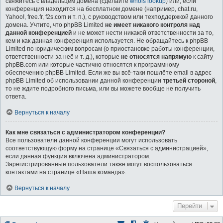
свяжитесь с владельцем домена (сделайте
whois lookup
) или, если
конференция находится на бесплатном домене (например, chat.ru,
Yahoo!, free.fr, f2s.com и т. п.), с руководством или техподдержкой данного
домена. Учтите, что phpBB Limited
не имеет никакого контроля над
данной конференцией
и не может нести никакой ответственности за то,
кем и как данная конференция используется. Не обращайтесь к phpBB
Limited по юридическим вопросам (о приостановке работы конференции,
ответственности за неё и т. д.), которые
не относятся напрямую
к сайту
phpBB.com или которые частично относятся к программному
обеспечению phpBB Limited. Если же вы всё-таки пошлёте email в адрес
phpBB Limited об использовании данной конференции
третьей стороной
,
то не ждите подробного письма, или вы можете вообще не получить
ответа.
Вернуться к началу
Как мне связаться с администратором конференции?
Все пользователи данной конференции могут использовать
соответствующую форму на странице «Связаться с администрацией»,
если данная функция включена администратором.
Зарегистрированные пользователи также могут воспользоваться
контактами на странице «Наша команда».
Вернуться к началу
Перейти