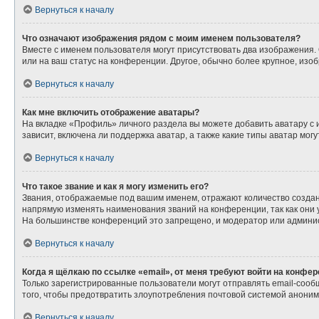
Вернуться к началу
Что означают изображения рядом с моим именем пользователя?
Вместе с именем пользователя могут присутствовать два изображения. О
или на ваш статус на конференции. Другое, обычно более крупное, изо
Вернуться к началу
Как мне включить отображение аватары?
На вкладке «Профиль» личного раздела вы можете добавить аватару с
зависит, включена ли поддержка аватар, а также какие типы аватар мо
Вернуться к началу
Что такое звание и как я могу изменить его?
Звания, отображаемые под вашим именем, отражают количество созда
напрямую изменять наименования званий на конференции, так как они
На большинстве конференций это запрещено, и модератор или админис
Вернуться к началу
Когда я щёлкаю по ссылке «email», от меня требуют войти на конфе
Только зарегистрированные пользователи могут отправлять email-сооб
того, чтобы предотвратить злоупотребления почтовой системой анони
Вернуться к началу