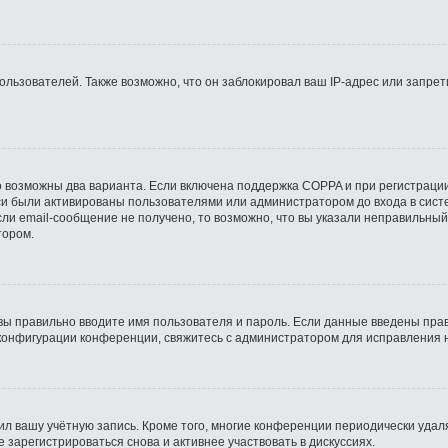
ьзователей. Также возможно, что он заблокировал ваш IP-адрес или запрети
о возможны два варианта. Если включена поддержка COPPA и при регистрации
си были активированы пользователями или администратором до входа в сист
ли email-сообщение не получено, то возможно, что вы указали неправильный
тором.
вы правильно вводите имя пользователя и пароль. Если данные введены прав
 конфигурации конференции, свяжитесь с администратором для исправления 
ил вашу учётную запись. Кроме того, многие конференции периодически уда
зарегистрироваться снова и активнее участвовать в дискуссиях.