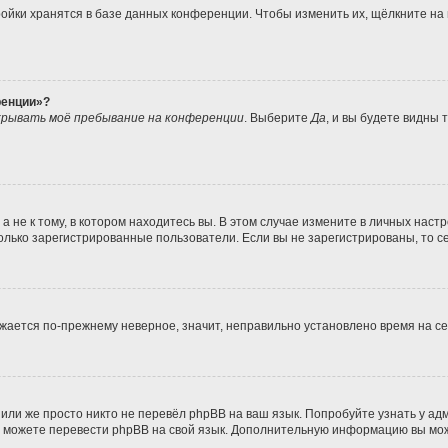
ойки хранятся в базе данных конференции. Чтобы изменить их, щёлкните на
ренции»?
рывать моё пребывание на конференции
. Выберите
Да
, и вы будете видны
не к тому, в котором находитесь вы. В этом случае измените в личных настрой
 только зарегистрированные пользователи. Если вы не зарегистрированы, то с
ражается по-прежнему неверное, значит, неправильно установлено время на 
или же просто никто не перевёл phpBB на ваш язык. Попробуйте узнать у а
ами можете перевести phpBB на свой язык. Дополнительную информацию вы мо