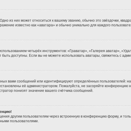
дно из них может относиться к вашему званию, обычно это звёздочки, квадра
бражение известно как «аватара» и обычно уникально для каждого пользовате
 использованием четырёх инструментов: «Граватар», «Галерея аватар», «Уд
гут быть доступны. Если вы не можете использовать аватары, свяжитесь с а
нных вами сообщений или идентифицируют определённых пользователей: на
 установлены её администратором. Пожалуйста, не засоряйте конференцию н
тратор понизят значение вашего счётчика сообщений.
ренцию!
щения другим пользователям через встроенную в конференцию форму, и толь
мными пользователями.