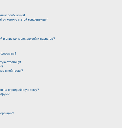
чные сообщения!
l от кого-то с этой конференции!
й в списках моих друзей и недругов?
и форумам?
стую страницу!
и?
ные мной темы?
ься на определённую тему?
форум?
ференции?