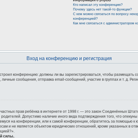
Кто написал эту конференцию?
Почему здесь нет такой-то функции?
С кем можно связаться по вопросу неко
конференцией?
Как мне связаться с администратором 
Вход на конференцию и регистрация
 настроил конференцию: должны ли вы зарегистрироваться, чтобы размещать 
ичные сообщения, отправка email-сообщений, участие в группах и т. д. Реги
ащите частных прав ребёнка в интернете от 1998 г. — это закон Соединённых Ш
е родителей. Допустимо наличие иного вида подтверждения того, что опек
ющемуся на конференции, или к самой конференции, обратитесь за помощью к 
ам и не является объектом юридических отношений, кроме указанных в отве
нцией?».
й силы.
.