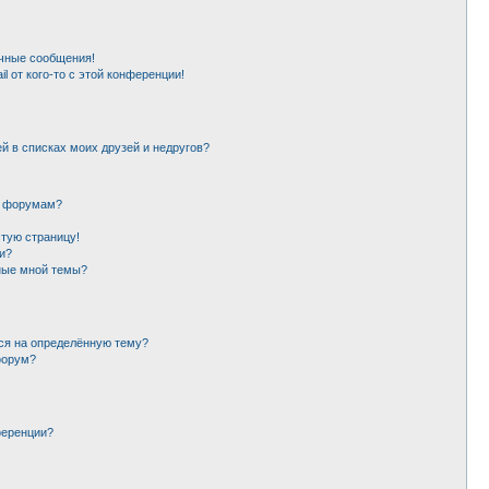
чные сообщения!
l от кого-то с этой конференции!
й в списках моих друзей и недругов?
и форумам?
стую страницу!
и?
ные мной темы?
ься на определённую тему?
форум?
ференции?