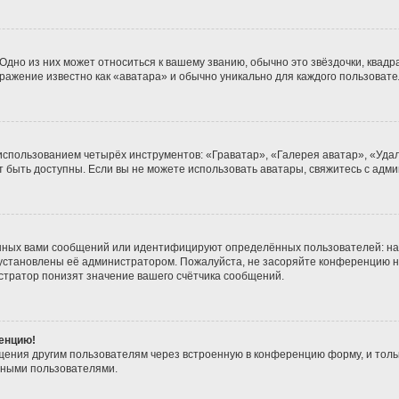
дно из них может относиться к вашему званию, обычно это звёздочки, квадра
бражение известно как «аватара» и обычно уникально для каждого пользовате
 использованием четырёх инструментов: «Граватар», «Галерея аватар», «Уд
гут быть доступны. Если вы не можете использовать аватары, свяжитесь с а
нных вами сообщений или идентифицируют определённых пользователей: на
 установлены её администратором. Пожалуйста, не засоряйте конференцию н
тратор понизят значение вашего счётчика сообщений.
ренцию!
щения другим пользователям через встроенную в конференцию форму, и толь
мными пользователями.