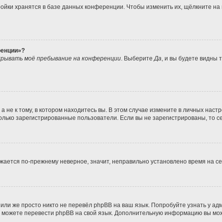
ойки хранятся в базе данных конференции. Чтобы изменить их, щёлкните на
ренции»?
рывать моё пребывание на конференции
. Выберите
Да
, и вы будете видны
не к тому, в котором находитесь вы. В этом случае измените в личных настрой
 только зарегистрированные пользователи. Если вы не зарегистрированы, то с
ражается по-прежнему неверное, значит, неправильно установлено время на 
или же просто никто не перевёл phpBB на ваш язык. Попробуйте узнать у а
ами можете перевести phpBB на свой язык. Дополнительную информацию вы мо