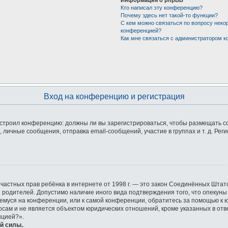
Кто написал эту конференцию?
Почему здесь нет такой-то функции?
С кем можно связаться по вопросу неко
конференцией?
Как мне связаться с администратором 
Вход на конференцию и регистрация
 настроил конференцию: должны ли вы зарегистрироваться, чтобы размещать 
ичные сообщения, отправка email-сообщений, участие в группах и т. д. Реги
ащите частных прав ребёнка в интернете от 1998 г. — это закон Соединённых Ш
е родителей. Допустимо наличие иного вида подтверждения того, что опек
ющемуся на конференции, или к самой конференции, обратитесь за помощью к 
ам и не является объектом юридических отношений, кроме указанных в отве
нцией?».
й силы.
.