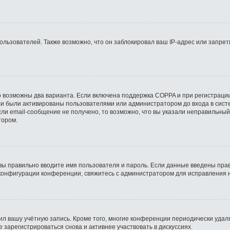
ьзователей. Также возможно, что он заблокировал ваш IP-адрес или запрети
о возможны два варианта. Если включена поддержка COPPA и при регистрации
си были активированы пользователями или администратором до входа в сист
ли email-сообщение не получено, то возможно, что вы указали неправильный
тором.
вы правильно вводите имя пользователя и пароль. Если данные введены прав
 конфигурации конференции, свяжитесь с администратором для исправления 
ил вашу учётную запись. Кроме того, многие конференции периодически уда
зарегистрироваться снова и активнее участвовать в дискуссиях.