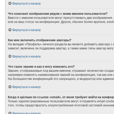
Вернуться к началу
Что означают изображения рядом с моим именем пользователя?
Вместе с именем пользователя могут присутствовать два изображения. О
или на ваш статус на конференции. Другое, обычно более крупное, изо
Вернуться к началу
Как мне включить отображение аватары?
На вкладке «Профиль» личного раздела вы можете добавить аватару с
зависит, включена ли поддержка аватар, а также какие типы аватар мо
Вернуться к началу
Что такое звание и как я могу изменить его?
Звания, отображаемые под вашим именем, отражают количество созда
напрямую изменять наименования званий на конференции, так как они
На большинстве конференций это запрещено, и модератор или админис
Вернуться к началу
Когда я щёлкаю по ссылке «email», от меня требуют войти на конфе
Только зарегистрированные пользователи могут отправлять email-сооб
того, чтобы предотвратить злоупотребления почтовой системой анони
Вернуться к началу