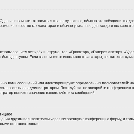
дно из них может относиться к вашему званию, обычно это звёздочки, квадра
бражение известно как «аватара» и обычно уникально для каждого пользовате
 использованием четырёх инструментов: «Граватар», «Галерея аватар», «Уд
гут быть доступны. Если вы не можете использовать аватары, свяжитесь с а
нных вами сообщений или идентифицируют определённых пользователей: на
 установлены её администратором. Пожалуйста, не засоряйте конференцию н
тратор понизят значение вашего счётчика сообщений.
ренцию!
щения другим пользователям через встроенную в конференцию форму, и толь
мными пользователями.