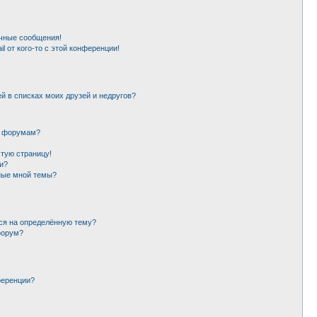
чные сообщения!
l от кого-то с этой конференции!
й в списках моих друзей и недругов?
и форумам?
стую страницу!
и?
ные мной темы?
ься на определённую тему?
форум?
ференции?