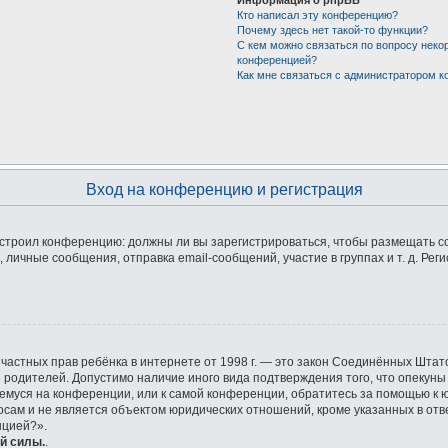
Кто написал эту конференцию?
Почему здесь нет такой-то функции?
С кем можно связаться по вопросу неко
конференцией?
Как мне связаться с администратором 
Вход на конференцию и регистрация
 настроил конференцию: должны ли вы зарегистрироваться, чтобы размещать 
ичные сообщения, отправка email-сообщений, участие в группах и т. д. Реги
ащите частных прав ребёнка в интернете от 1998 г. — это закон Соединённых Ш
е родителей. Допустимо наличие иного вида подтверждения того, что опек
ющемуся на конференции, или к самой конференции, обратитесь за помощью к 
ам и не является объектом юридических отношений, кроме указанных в отве
нцией?».
й силы.
.