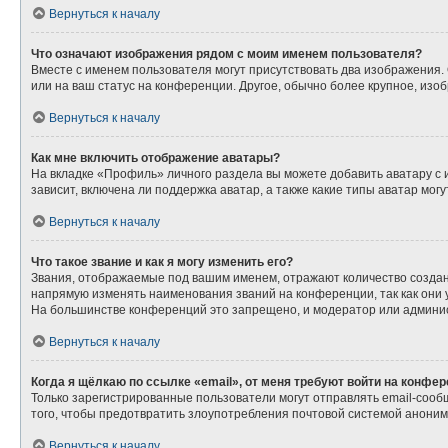
Вернуться к началу
Что означают изображения рядом с моим именем пользователя?
Вместе с именем пользователя могут присутствовать два изображения. О
или на ваш статус на конференции. Другое, обычно более крупное, изо
Вернуться к началу
Как мне включить отображение аватары?
На вкладке «Профиль» личного раздела вы можете добавить аватару с
зависит, включена ли поддержка аватар, а также какие типы аватар мо
Вернуться к началу
Что такое звание и как я могу изменить его?
Звания, отображаемые под вашим именем, отражают количество созда
напрямую изменять наименования званий на конференции, так как они
На большинстве конференций это запрещено, и модератор или админис
Вернуться к началу
Когда я щёлкаю по ссылке «email», от меня требуют войти на конфе
Только зарегистрированные пользователи могут отправлять email-сооб
того, чтобы предотвратить злоупотребления почтовой системой анони
Вернуться к началу