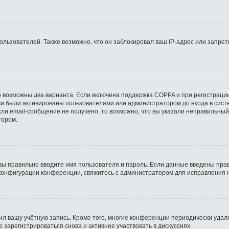
ьзователей. Также возможно, что он заблокировал ваш IP-адрес или запрети
о возможны два варианта. Если включена поддержка COPPA и при регистрации
си были активированы пользователями или администратором до входа в сист
ли email-сообщение не получено, то возможно, что вы указали неправильный
тором.
вы правильно вводите имя пользователя и пароль. Если данные введены прав
 конфигурации конференции, свяжитесь с администратором для исправления 
ил вашу учётную запись. Кроме того, многие конференции периодически уда
зарегистрироваться снова и активнее участвовать в дискуссиях.