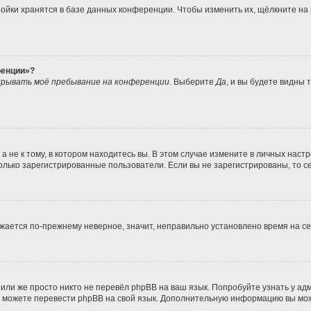
ойки хранятся в базе данных конференции. Чтобы изменить их, щёлкните на
ренции»?
рывать моё пребывание на конференции
. Выберите
Да
, и вы будете видны
не к тому, в котором находитесь вы. В этом случае измените в личных настрой
 только зарегистрированные пользователи. Если вы не зарегистрированы, то с
ражается по-прежнему неверное, значит, неправильно установлено время на 
или же просто никто не перевёл phpBB на ваш язык. Попробуйте узнать у а
ами можете перевести phpBB на свой язык. Дополнительную информацию вы мо