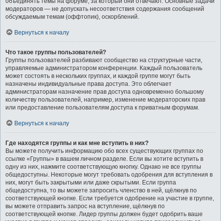
объединять темы на форуме, за который они отвечают. Основные задачи
модераторов — не допускать несоответствия содержания сообщений
обсуждаемым темам (оффтопик), оскорблений.
Вернуться к началу
Что такое группы пользователей?
Группы пользователей разбивают сообщество на структурные части,
управляемые администратором конференции. Каждый пользователь
может состоять в нескольких группах, и каждой группе могут быть
назначены индивидуальные права доступа. Это облегчает
администраторам назначение прав доступа одновременно большому
количеству пользователей, например, изменение модераторских прав
или предоставление пользователям доступа к приватным форумам.
Вернуться к началу
Где находятся группы и как мне вступить в них?
Вы можете получить информацию обо всех существующих группах по
ссылке «Группы» в вашем личном разделе. Если вы хотите вступить в
одну из них, нажмите соответствующую кнопку. Однако не все группы
общедоступны. Некоторые могут требовать одобрения для вступления в
них, могут быть закрытыми или даже скрытыми. Если группа
общедоступна, то вы можете запросить членство в ней, щёлкнув по
соответствующей кнопке. Если требуется одобрение на участие в группе,
вы можете отправить запрос на вступление, щёлкнув по
соответствующей кнопке. Лидер группы должен будет одобрить ваше