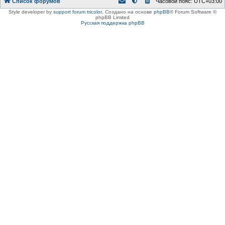
Список форумов
Часовой пояс:
UTC+03:00
Style developer by
support forum tricolor
,
Создано на основе
phpBB
® Forum Software ©
phpBB Limited
Русская поддержка phpBB