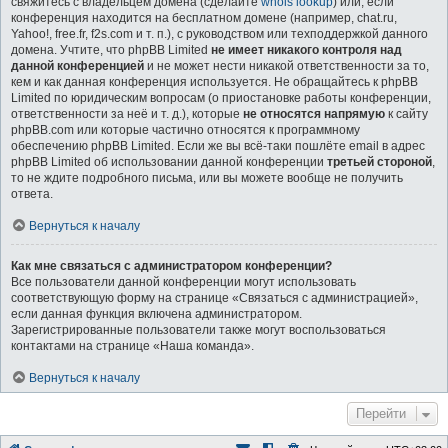
свяжитесь с владельцем домена (сделайте
whois lookup
) или, если
конференция находится на бесплатном домене (например, chat.ru,
Yahoo!, free.fr, f2s.com и т. п.), с руководством или техподдержкой данного
домена. Учтите, что phpBB Limited
не имеет никакого контроля над
данной конференцией
и не может нести никакой ответственности за то,
кем и как данная конференция используется. Не обращайтесь к phpBB
Limited по юридическим вопросам (о приостановке работы конференции,
ответственности за неё и т. д.), которые
не относятся напрямую
к сайту
phpBB.com или которые частично относятся к программному
обеспечению phpBB Limited. Если же вы всё-таки пошлёте email в адрес
phpBB Limited об использовании данной конференции
третьей стороной
,
то не ждите подробного письма, или вы можете вообще не получить
ответа.
Вернуться к началу
Как мне связаться с администратором конференции?
Все пользователи данной конференции могут использовать
соответствующую форму на странице «Связаться с администрацией»,
если данная функция включена администратором.
Зарегистрированные пользователи также могут воспользоваться
контактами на странице «Наша команда».
Вернуться к началу
Перейти