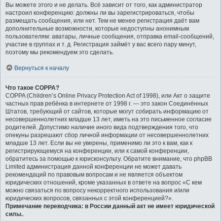
Вы можете этого и не делать. Всё зависит от того, как администратор
настроил конференцию: должны ли вы зарегистрироваться, чтобы
размещать сообщения, или нет. Тем не менее регистрация даёт вам
дополнительные возможности, которые недоступны анонимным
пользователям: аватары, личные сообщения, отправка email-сообщений,
участие в группах и т. д. Регистрация займёт у вас всего пару минут,
поэтому мы рекомендуем это сделать.
Вернуться к началу
Что такое COPPA?
COPPA (Children’s Online Privacy Protection Act of 1998), или Акт о защите
частных прав ребёнка в интернете от 1998 г. — это закон Соединённых
Штатов, требующий от сайтов, которые могут собирать информацию от
несовершеннолетних младше 13 лет, иметь на это письменное согласие
родителей. Допустимо наличие иного вида подтверждения того, что
опекуны разрешают сбор личной информации от несовершеннолетних
младше 13 лет. Если вы не уверены, применимо ли это к вам, как к
регистрирующемуся на конференции, или к самой конференции,
обратитесь за помощью к юрисконсульту. Обратите внимание, что phpBB
Limited администрация данной конференции не может давать
рекомендаций по правовым вопросам и не является объектом
юридических отношений, кроме указанных в ответе на вопрос «С кем
можно связаться по вопросу некорректного использования и/или
юридических вопросов, связанных с этой конференцией?».
Примечание переводчика: в России данный акт не имеет юридической
силы.
.