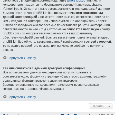
свяжитесь с владельцем домена (сделайте
whois lookup
) или, если
конференция находится на бесплатном домене (например, chat.ru,
Yahoo!, free.fr, f2s.com и т. п.), с руководством или техподдержкой данного
домена. Учтите, что phpBB Limited
не имеет никакого контроля над
данной конференцией
и не может нести никакой ответственности за то,
кем и как данная конференция используется. Не обращайтесь к phpBB
Limited по юридическим вопросам (о приостановке работы конференции,
ответственности за неё и т. д.), которые
не относятся напрямую
к сайту
phpBB.com или которые частично относятся к программному
обеспечению phpBB Limited. Если же вы всё-таки пошлёте email в адрес
phpBB Limited об использовании данной конференции
третьей стороной
,
то не ждите подробного письма, или вы можете вообще не получить
ответа.
Вернуться к началу
Как мне связаться с администратором конференции?
Все пользователи данной конференции могут использовать
соответствующую форму на странице «Связаться с администрацией»,
если данная функция включена администратором.
Зарегистрированные пользователи также могут воспользоваться
контактами на странице «Наша команда».
Вернуться к началу
Перейти