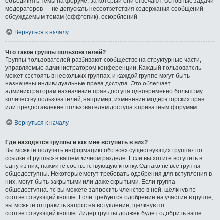
объединять темы на форуме, за который они отвечают. Основные задачи
модераторов — не допускать несоответствия содержания сообщений
обсуждаемым темам (оффтопик), оскорблений.
Вернуться к началу
Что такое группы пользователей?
Группы пользователей разбивают сообщество на структурные части,
управляемые администратором конференции. Каждый пользователь
может состоять в нескольких группах, и каждой группе могут быть
назначены индивидуальные права доступа. Это облегчает
администраторам назначение прав доступа одновременно большому
количеству пользователей, например, изменение модераторских прав
или предоставление пользователям доступа к приватным форумам.
Вернуться к началу
Где находятся группы и как мне вступить в них?
Вы можете получить информацию обо всех существующих группах по
ссылке «Группы» в вашем личном разделе. Если вы хотите вступить в
одну из них, нажмите соответствующую кнопку. Однако не все группы
общедоступны. Некоторые могут требовать одобрения для вступления в
них, могут быть закрытыми или даже скрытыми. Если группа
общедоступна, то вы можете запросить членство в ней, щёлкнув по
соответствующей кнопке. Если требуется одобрение на участие в группе,
вы можете отправить запрос на вступление, щёлкнув по
соответствующей кнопке. Лидер группы должен будет одобрить ваше