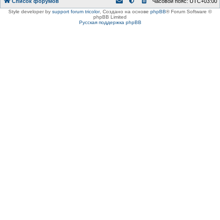
Список форумов
Часовой пояс:
UTC+03:00
Style developer by
support forum tricolor
,
Создано на основе
phpBB
® Forum Software ©
phpBB Limited
Русская поддержка phpBB