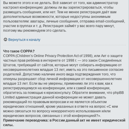
Вы можете этого и не делать. Всё зависит от того, как администратор
настроил конференцию: должны ли вы зарегистрироваться, чтобы
размещать сообщения, или нет. Тем не менее регистрация даёт вам
дополнительные возможности, которые недоступны анонимным
пользователям: аватары, личные сообщения, отправка email-сообщений,
участие в группах и т. д. Регистрация займёт у вас всего пару минут,
поэтому мы рекомендуем это сделать.
Вернуться к началу
Что такое COPPA?
COPPA (Children’s Online Privacy Protection Act of 1998), или Акт о защите
частных прав ребёнка в интернете от 1998 г. — это закон Соединённых
Штатов, требующий от сайтов, которые могут собирать информацию от
несовершеннолетних младше 13 лет, иметь на это письменное согласие
родителей. Допустимо наличие иного вида подтверждения того, что
опекуны разрешают сбор личной информации от несовершеннолетних
младше 13 лет. Если вы не уверены, применимо ли это к вам, как к
регистрирующемуся на конференции, или к самой конференции,
обратитесь за помощью к юрисконсульту. Обратите внимание, что phpBB
Limited администрация данной конференции не может давать
рекомендаций по правовым вопросам и не является объектом
юридических отношений, кроме указанных в ответе на вопрос «С кем
можно связаться по вопросу некорректного использования и/или
юридических вопросов, связанных с этой конференцией?».
Примечание переводчика: в России данный акт не имеет юридической
силы.
.