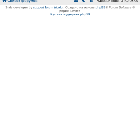
Список форумов
Часовой пояс:
UTC+03:00
Style developer by
support forum tricolor
,
Создано на основе
phpBB
® Forum Software ©
phpBB Limited
Русская поддержка phpBB