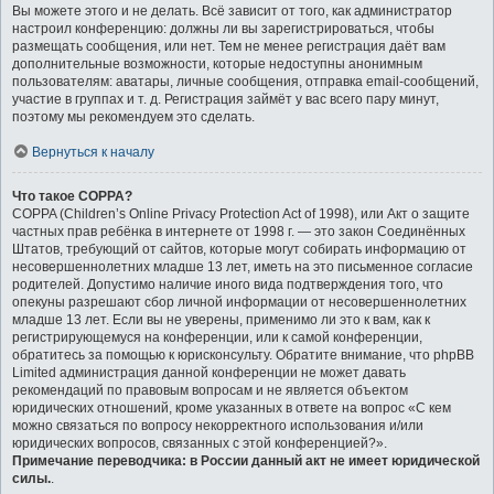
Вы можете этого и не делать. Всё зависит от того, как администратор
настроил конференцию: должны ли вы зарегистрироваться, чтобы
размещать сообщения, или нет. Тем не менее регистрация даёт вам
дополнительные возможности, которые недоступны анонимным
пользователям: аватары, личные сообщения, отправка email-сообщений,
участие в группах и т. д. Регистрация займёт у вас всего пару минут,
поэтому мы рекомендуем это сделать.
Вернуться к началу
Что такое COPPA?
COPPA (Children’s Online Privacy Protection Act of 1998), или Акт о защите
частных прав ребёнка в интернете от 1998 г. — это закон Соединённых
Штатов, требующий от сайтов, которые могут собирать информацию от
несовершеннолетних младше 13 лет, иметь на это письменное согласие
родителей. Допустимо наличие иного вида подтверждения того, что
опекуны разрешают сбор личной информации от несовершеннолетних
младше 13 лет. Если вы не уверены, применимо ли это к вам, как к
регистрирующемуся на конференции, или к самой конференции,
обратитесь за помощью к юрисконсульту. Обратите внимание, что phpBB
Limited администрация данной конференции не может давать
рекомендаций по правовым вопросам и не является объектом
юридических отношений, кроме указанных в ответе на вопрос «С кем
можно связаться по вопросу некорректного использования и/или
юридических вопросов, связанных с этой конференцией?».
Примечание переводчика: в России данный акт не имеет юридической
силы.
.