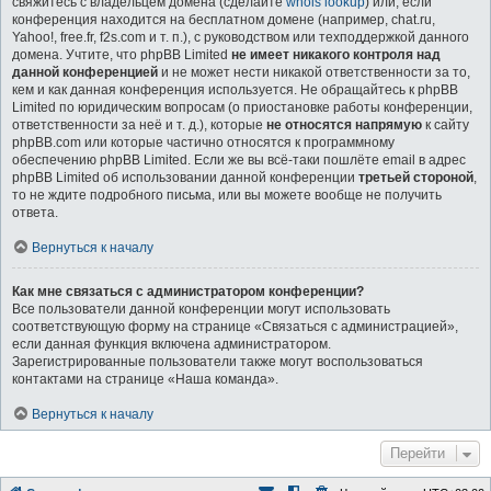
свяжитесь с владельцем домена (сделайте
whois lookup
) или, если
конференция находится на бесплатном домене (например, chat.ru,
Yahoo!, free.fr, f2s.com и т. п.), с руководством или техподдержкой данного
домена. Учтите, что phpBB Limited
не имеет никакого контроля над
данной конференцией
и не может нести никакой ответственности за то,
кем и как данная конференция используется. Не обращайтесь к phpBB
Limited по юридическим вопросам (о приостановке работы конференции,
ответственности за неё и т. д.), которые
не относятся напрямую
к сайту
phpBB.com или которые частично относятся к программному
обеспечению phpBB Limited. Если же вы всё-таки пошлёте email в адрес
phpBB Limited об использовании данной конференции
третьей стороной
,
то не ждите подробного письма, или вы можете вообще не получить
ответа.
Вернуться к началу
Как мне связаться с администратором конференции?
Все пользователи данной конференции могут использовать
соответствующую форму на странице «Связаться с администрацией»,
если данная функция включена администратором.
Зарегистрированные пользователи также могут воспользоваться
контактами на странице «Наша команда».
Вернуться к началу
Перейти