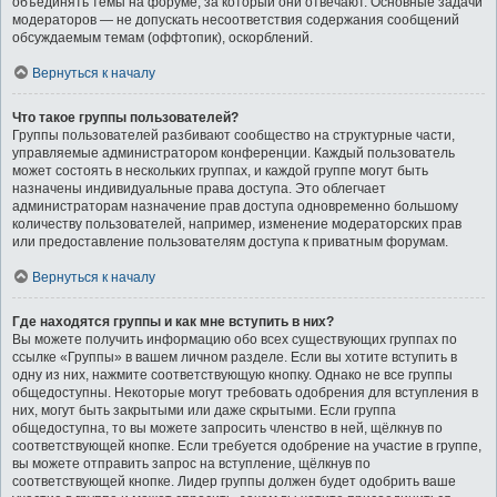
объединять темы на форуме, за который они отвечают. Основные задачи
модераторов — не допускать несоответствия содержания сообщений
обсуждаемым темам (оффтопик), оскорблений.
Вернуться к началу
Что такое группы пользователей?
Группы пользователей разбивают сообщество на структурные части,
управляемые администратором конференции. Каждый пользователь
может состоять в нескольких группах, и каждой группе могут быть
назначены индивидуальные права доступа. Это облегчает
администраторам назначение прав доступа одновременно большому
количеству пользователей, например, изменение модераторских прав
или предоставление пользователям доступа к приватным форумам.
Вернуться к началу
Где находятся группы и как мне вступить в них?
Вы можете получить информацию обо всех существующих группах по
ссылке «Группы» в вашем личном разделе. Если вы хотите вступить в
одну из них, нажмите соответствующую кнопку. Однако не все группы
общедоступны. Некоторые могут требовать одобрения для вступления в
них, могут быть закрытыми или даже скрытыми. Если группа
общедоступна, то вы можете запросить членство в ней, щёлкнув по
соответствующей кнопке. Если требуется одобрение на участие в группе,
вы можете отправить запрос на вступление, щёлкнув по
соответствующей кнопке. Лидер группы должен будет одобрить ваше