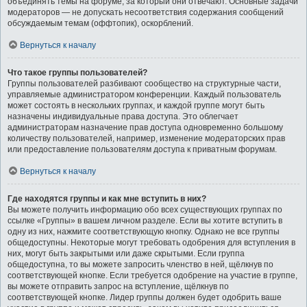
объединять темы на форуме, за который они отвечают. Основные задачи
модераторов — не допускать несоответствия содержания сообщений
обсуждаемым темам (оффтопик), оскорблений.
Вернуться к началу
Что такое группы пользователей?
Группы пользователей разбивают сообщество на структурные части,
управляемые администратором конференции. Каждый пользователь
может состоять в нескольких группах, и каждой группе могут быть
назначены индивидуальные права доступа. Это облегчает
администраторам назначение прав доступа одновременно большому
количеству пользователей, например, изменение модераторских прав
или предоставление пользователям доступа к приватным форумам.
Вернуться к началу
Где находятся группы и как мне вступить в них?
Вы можете получить информацию обо всех существующих группах по
ссылке «Группы» в вашем личном разделе. Если вы хотите вступить в
одну из них, нажмите соответствующую кнопку. Однако не все группы
общедоступны. Некоторые могут требовать одобрения для вступления в
них, могут быть закрытыми или даже скрытыми. Если группа
общедоступна, то вы можете запросить членство в ней, щёлкнув по
соответствующей кнопке. Если требуется одобрение на участие в группе,
вы можете отправить запрос на вступление, щёлкнув по
соответствующей кнопке. Лидер группы должен будет одобрить ваше