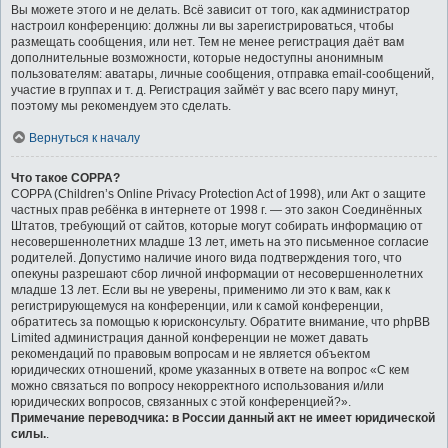
Вы можете этого и не делать. Всё зависит от того, как администратор
настроил конференцию: должны ли вы зарегистрироваться, чтобы
размещать сообщения, или нет. Тем не менее регистрация даёт вам
дополнительные возможности, которые недоступны анонимным
пользователям: аватары, личные сообщения, отправка email-сообщений,
участие в группах и т. д. Регистрация займёт у вас всего пару минут,
поэтому мы рекомендуем это сделать.
Вернуться к началу
Что такое COPPA?
COPPA (Children’s Online Privacy Protection Act of 1998), или Акт о защите
частных прав ребёнка в интернете от 1998 г. — это закон Соединённых
Штатов, требующий от сайтов, которые могут собирать информацию от
несовершеннолетних младше 13 лет, иметь на это письменное согласие
родителей. Допустимо наличие иного вида подтверждения того, что
опекуны разрешают сбор личной информации от несовершеннолетних
младше 13 лет. Если вы не уверены, применимо ли это к вам, как к
регистрирующемуся на конференции, или к самой конференции,
обратитесь за помощью к юрисконсульту. Обратите внимание, что phpBB
Limited администрация данной конференции не может давать
рекомендаций по правовым вопросам и не является объектом
юридических отношений, кроме указанных в ответе на вопрос «С кем
можно связаться по вопросу некорректного использования и/или
юридических вопросов, связанных с этой конференцией?».
Примечание переводчика: в России данный акт не имеет юридической
силы.
.