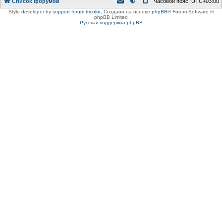
Список форумов
Часовой пояс:
UTC+03:00
Style developer by
support forum tricolor
,
Создано на основе
phpBB
® Forum Software ©
phpBB Limited
Русская поддержка phpBB