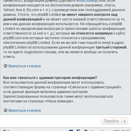
свяжитесь с владельцем домена (сделайте
whois lookup
) или, если
конференция находится на бесплатном домене (например, chat.ru,
Yahoo!, free.fr, f2s.com и т. п.), с руководством или техподдержкой данного
домена. Учтите, что phpBB Limited
не имеет никакого контроля над
данной конференцией
и не может нести никакой ответственности за то,
кем и как данная конференция используется. Не обращайтесь к phpBB
Limited по юридическим вопросам (о приостановке работы конференции,
ответственности за неё и т. д.), которые
не относятся напрямую
к сайту
phpBB.com или которые частично относятся к программному
обеспечению phpBB Limited. Если же вы всё-таки пошлёте email в адрес
phpBB Limited об использовании данной конференции
третьей стороной
,
то не ждите подробного письма, или вы можете вообще не получить
ответа.
Вернуться к началу
Как мне связаться с администратором конференции?
Все пользователи данной конференции могут использовать
соответствующую форму на странице «Связаться с администрацией»,
если данная функция включена администратором.
Зарегистрированные пользователи также могут воспользоваться
контактами на странице «Наша команда».
Вернуться к началу
Перейти