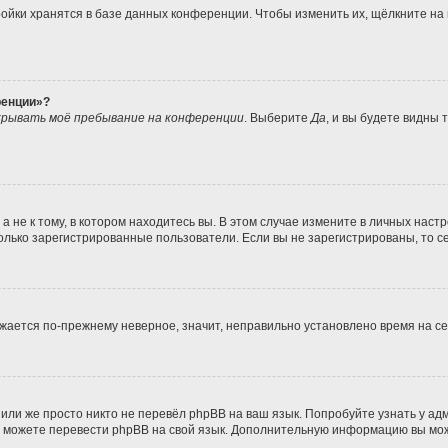
ойки хранятся в базе данных конференции. Чтобы изменить их, щёлкните на
ренции»?
рывать моё пребывание на конференции
. Выберите
Да
, и вы будете видны
не к тому, в котором находитесь вы. В этом случае измените в личных настрой
 только зарегистрированные пользователи. Если вы не зарегистрированы, то с
ражается по-прежнему неверное, значит, неправильно установлено время на 
или же просто никто не перевёл phpBB на ваш язык. Попробуйте узнать у а
ами можете перевести phpBB на свой язык. Дополнительную информацию вы мо