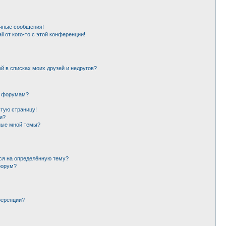
чные сообщения!
l от кого-то с этой конференции!
й в списках моих друзей и недругов?
и форумам?
стую страницу!
и?
ные мной темы?
ься на определённую тему?
форум?
ференции?