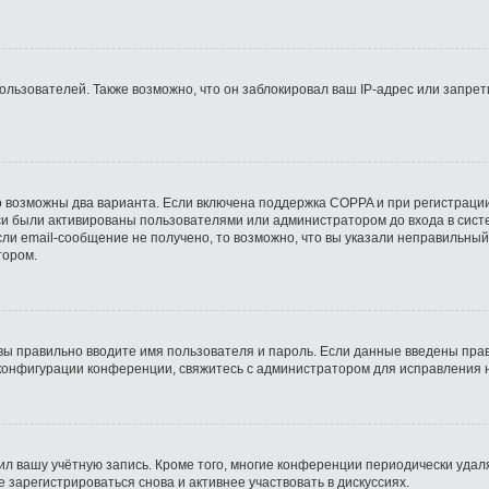
ьзователей. Также возможно, что он заблокировал ваш IP-адрес или запрети
о возможны два варианта. Если включена поддержка COPPA и при регистрации
си были активированы пользователями или администратором до входа в сист
ли email-сообщение не получено, то возможно, что вы указали неправильный
тором.
вы правильно вводите имя пользователя и пароль. Если данные введены прав
 конфигурации конференции, свяжитесь с администратором для исправления 
ил вашу учётную запись. Кроме того, многие конференции периодически уда
зарегистрироваться снова и активнее участвовать в дискуссиях.