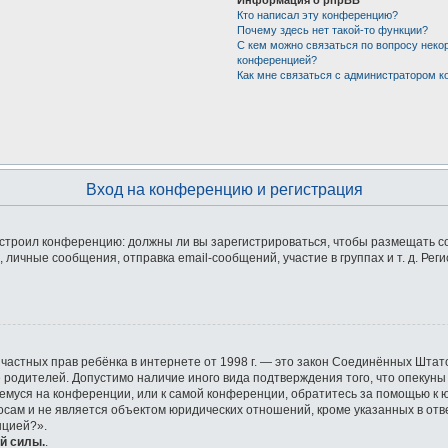
Кто написал эту конференцию?
Почему здесь нет такой-то функции?
С кем можно связаться по вопросу неко
конференцией?
Как мне связаться с администратором 
Вход на конференцию и регистрация
 настроил конференцию: должны ли вы зарегистрироваться, чтобы размещать 
ичные сообщения, отправка email-сообщений, участие в группах и т. д. Реги
ащите частных прав ребёнка в интернете от 1998 г. — это закон Соединённых Ш
е родителей. Допустимо наличие иного вида подтверждения того, что опек
ющемуся на конференции, или к самой конференции, обратитесь за помощью к 
ам и не является объектом юридических отношений, кроме указанных в отве
нцией?».
й силы.
.