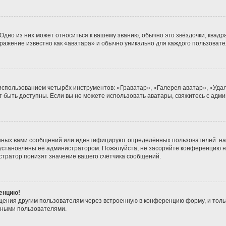
дно из них может относиться к вашему званию, обычно это звёздочки, квадра
бражение известно как «аватара» и обычно уникально для каждого пользовате
 использованием четырёх инструментов: «Граватар», «Галерея аватар», «Уд
гут быть доступны. Если вы не можете использовать аватары, свяжитесь с а
нных вами сообщений или идентифицируют определённых пользователей: на
 установлены её администратором. Пожалуйста, не засоряйте конференцию н
тратор понизят значение вашего счётчика сообщений.
ренцию!
щения другим пользователям через встроенную в конференцию форму, и толь
мными пользователями.