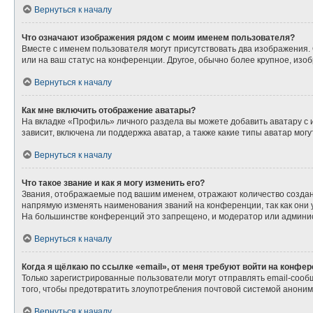
Вернуться к началу
Что означают изображения рядом с моим именем пользователя?
Вместе с именем пользователя могут присутствовать два изображения. О
или на ваш статус на конференции. Другое, обычно более крупное, изо
Вернуться к началу
Как мне включить отображение аватары?
На вкладке «Профиль» личного раздела вы можете добавить аватару с
зависит, включена ли поддержка аватар, а также какие типы аватар мо
Вернуться к началу
Что такое звание и как я могу изменить его?
Звания, отображаемые под вашим именем, отражают количество созда
напрямую изменять наименования званий на конференции, так как они
На большинстве конференций это запрещено, и модератор или админис
Вернуться к началу
Когда я щёлкаю по ссылке «email», от меня требуют войти на конфе
Только зарегистрированные пользователи могут отправлять email-сооб
того, чтобы предотвратить злоупотребления почтовой системой анони
Вернуться к началу