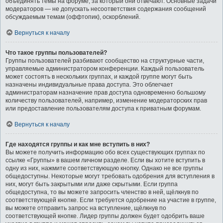
объединять темы на форуме, за который они отвечают. Основные задачи
модераторов — не допускать несоответствия содержания сообщений
обсуждаемым темам (оффтопик), оскорблений.
Вернуться к началу
Что такое группы пользователей?
Группы пользователей разбивают сообщество на структурные части,
управляемые администратором конференции. Каждый пользователь
может состоять в нескольких группах, и каждой группе могут быть
назначены индивидуальные права доступа. Это облегчает
администраторам назначение прав доступа одновременно большому
количеству пользователей, например, изменение модераторских прав
или предоставление пользователям доступа к приватным форумам.
Вернуться к началу
Где находятся группы и как мне вступить в них?
Вы можете получить информацию обо всех существующих группах по
ссылке «Группы» в вашем личном разделе. Если вы хотите вступить в
одну из них, нажмите соответствующую кнопку. Однако не все группы
общедоступны. Некоторые могут требовать одобрения для вступления в
них, могут быть закрытыми или даже скрытыми. Если группа
общедоступна, то вы можете запросить членство в ней, щёлкнув по
соответствующей кнопке. Если требуется одобрение на участие в группе,
вы можете отправить запрос на вступление, щёлкнув по
соответствующей кнопке. Лидер группы должен будет одобрить ваше