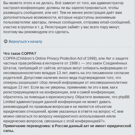
Вы можете этого и не делать. Всё зависит от того, как администратор
настроил конференцию: должны ли вы зарегистрироваться, чтобы
размещать сообщения, или нет. Тем не менее регистрация даёт вам
дополнительные возможности, которые недоступны анонимным
пользователям: аватары, личные сообщения, отправка email-сообщений,
участие в группах и т. д. Регистрация займёт у вас всего пару минут,
поэтому мы рекомендуем это сделать.
Вернуться к началу
Что такое COPPA?
COPPA (Children’s Online Privacy Protection Act of 1998), или Акт о защите
частных прав ребёнка в интернете от 1998 г. — это закон Соединённых
Штатов, требующий от сайтов, которые могут собирать информацию от
несовершеннолетних младше 13 лет, иметь на это письменное согласие
родителей. Допустимо наличие иного вида подтверждения того, что
опекуны разрешают сбор личной информации от несовершеннолетних
младше 13 лет. Если вы не уверены, применимо ли это к вам, как к
регистрирующемуся на конференции, или к самой конференции,
обратитесь за помощью к юрисконсульту. Обратите внимание, что phpBB
Limited администрация данной конференции не может давать
рекомендаций по правовым вопросам и не является объектом
юридических отношений, кроме указанных в ответе на вопрос «С кем
можно связаться по вопросу некорректного использования и/или
юридических вопросов, связанных с этой конференцией?».
Примечание переводчика: в России данный акт не имеет юридической
силы.
.