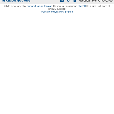
Список форумов
Часовой пояс:
UTC+03:00
Style developer by
support forum tricolor
,
Создано на основе
phpBB
® Forum Software ©
phpBB Limited
Русская поддержка phpBB