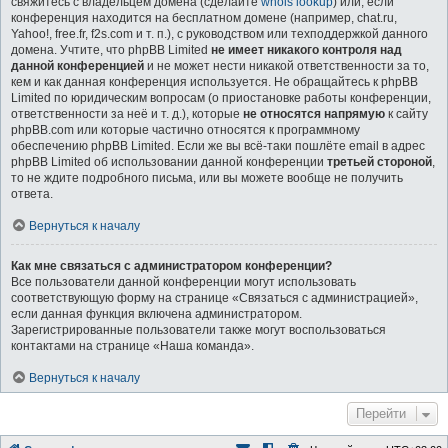
свяжитесь с владельцем домена (сделайте
whois lookup
) или, если
конференция находится на бесплатном домене (например, chat.ru,
Yahoo!, free.fr, f2s.com и т. п.), с руководством или техподдержкой данного
домена. Учтите, что phpBB Limited
не имеет никакого контроля над
данной конференцией
и не может нести никакой ответственности за то,
кем и как данная конференция используется. Не обращайтесь к phpBB
Limited по юридическим вопросам (о приостановке работы конференции,
ответственности за неё и т. д.), которые
не относятся напрямую
к сайту
phpBB.com или которые частично относятся к программному
обеспечению phpBB Limited. Если же вы всё-таки пошлёте email в адрес
phpBB Limited об использовании данной конференции
третьей стороной
,
то не ждите подробного письма, или вы можете вообще не получить
ответа.
Вернуться к началу
Как мне связаться с администратором конференции?
Все пользователи данной конференции могут использовать
соответствующую форму на странице «Связаться с администрацией»,
если данная функция включена администратором.
Зарегистрированные пользователи также могут воспользоваться
контактами на странице «Наша команда».
Вернуться к началу
Перейти