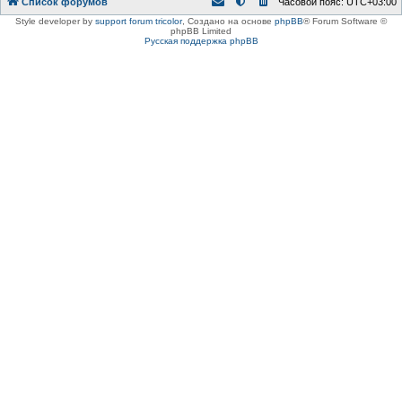
Список форумов
Часовой пояс:
UTC+03:00
Style developer by
support forum tricolor
,
Создано на основе
phpBB
® Forum Software ©
phpBB Limited
Русская поддержка phpBB