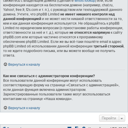
свяжитесь с владельцем домена (сделайте
whois lookup
) или, если
конференция находится на бесплатном домене (например, chat.ru,
Yahoo!, free.fr, f2s.com и т. п.), с руководством или техподдержкой данного
домена. Учтите, что phpBB Limited
не имеет никакого контроля над
данной конференцией
и не может нести никакой ответственности за то,
кем и как данная конференция используется. Не обращайтесь к phpBB
Limited по юридическим вопросам (о приостановке работы конференции,
ответственности за неё и т. д.), которые
не относятся напрямую
к сайту
phpBB.com или которые частично относятся к программному
обеспечению phpBB Limited. Если же вы всё-таки пошлёте email в адрес
phpBB Limited об использовании данной конференции
третьей стороной
,
то не ждите подробного письма, или вы можете вообще не получить
ответа.
Вернуться к началу
Как мне связаться с администратором конференции?
Все пользователи данной конференции могут использовать
соответствующую форму на странице «Связаться с администрацией»,
если данная функция включена администратором.
Зарегистрированные пользователи также могут воспользоваться
контактами на странице «Наша команда».
Вернуться к началу
Перейти