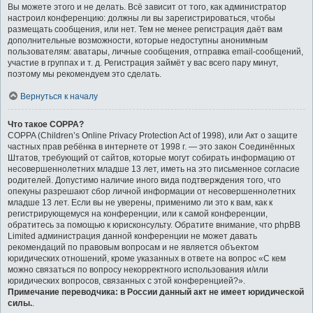
Вы можете этого и не делать. Всё зависит от того, как администратор
настроил конференцию: должны ли вы зарегистрироваться, чтобы
размещать сообщения, или нет. Тем не менее регистрация даёт вам
дополнительные возможности, которые недоступны анонимным
пользователям: аватары, личные сообщения, отправка email-сообщений,
участие в группах и т. д. Регистрация займёт у вас всего пару минут,
поэтому мы рекомендуем это сделать.
Вернуться к началу
Что такое COPPA?
COPPA (Children’s Online Privacy Protection Act of 1998), или Акт о защите
частных прав ребёнка в интернете от 1998 г. — это закон Соединённых
Штатов, требующий от сайтов, которые могут собирать информацию от
несовершеннолетних младше 13 лет, иметь на это письменное согласие
родителей. Допустимо наличие иного вида подтверждения того, что
опекуны разрешают сбор личной информации от несовершеннолетних
младше 13 лет. Если вы не уверены, применимо ли это к вам, как к
регистрирующемуся на конференции, или к самой конференции,
обратитесь за помощью к юрисконсульту. Обратите внимание, что phpBB
Limited администрация данной конференции не может давать
рекомендаций по правовым вопросам и не является объектом
юридических отношений, кроме указанных в ответе на вопрос «С кем
можно связаться по вопросу некорректного использования и/или
юридических вопросов, связанных с этой конференцией?».
Примечание переводчика: в России данный акт не имеет юридической
силы.
.