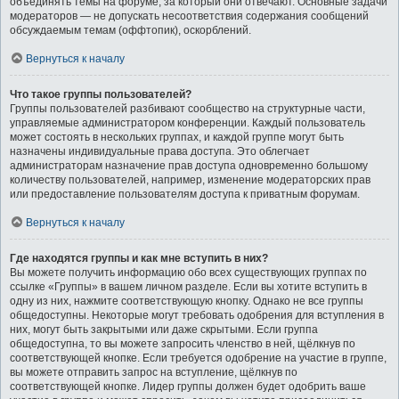
объединять темы на форуме, за который они отвечают. Основные задачи
модераторов — не допускать несоответствия содержания сообщений
обсуждаемым темам (оффтопик), оскорблений.
Вернуться к началу
Что такое группы пользователей?
Группы пользователей разбивают сообщество на структурные части,
управляемые администратором конференции. Каждый пользователь
может состоять в нескольких группах, и каждой группе могут быть
назначены индивидуальные права доступа. Это облегчает
администраторам назначение прав доступа одновременно большому
количеству пользователей, например, изменение модераторских прав
или предоставление пользователям доступа к приватным форумам.
Вернуться к началу
Где находятся группы и как мне вступить в них?
Вы можете получить информацию обо всех существующих группах по
ссылке «Группы» в вашем личном разделе. Если вы хотите вступить в
одну из них, нажмите соответствующую кнопку. Однако не все группы
общедоступны. Некоторые могут требовать одобрения для вступления в
них, могут быть закрытыми или даже скрытыми. Если группа
общедоступна, то вы можете запросить членство в ней, щёлкнув по
соответствующей кнопке. Если требуется одобрение на участие в группе,
вы можете отправить запрос на вступление, щёлкнув по
соответствующей кнопке. Лидер группы должен будет одобрить ваше