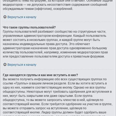
объединять темы на форуме, за который они отвечают. Основные задачи
модераторов — не допускать несоответствия содержания сообщений
обсуждаемым темам (оффтопик), оскорблений.
Вернуться к началу
Что такое группы пользователей?
Группы пользователей разбивают сообщество на структурные части,
управляемые администратором конференции. Каждый пользователь
может состоять в нескольких группах, и каждой группе могут быть
назначены индивидуальные права доступа. Это облегчает
администраторам назначение прав доступа одновременно большому
количеству пользователей, например, изменение модераторских прав
или предоставление пользователям доступа к приватным форумам.
Вернуться к началу
Где находятся группы и как мне вступить в них?
Вы можете получить информацию обо всех существующих группах по
ссылке «Группы» в вашем личном разделе. Если вы хотите вступить в
одну из них, нажмите соответствующую кнопку. Однако не все группы
общедоступны. Некоторые могут требовать одобрения для вступления в
них, могут быть закрытыми или даже скрытыми. Если группа
общедоступна, то вы можете запросить членство в ней, щёлкнув по
соответствующей кнопке. Если требуется одобрение на участие в группе,
вы можете отправить запрос на вступление, щёлкнув по
соответствующей кнопке. Лидер группы должен будет одобрить ваше