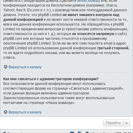
свяжитесь с владельцем домена (сделайте
whois lookup
) или, если
конференция находится на бесплатном домене (например, chat.ru,
Yahoo!, free.fr, f2s.com и т. п.), с руководством или техподдержкой данного
домена. Учтите, что phpBB Limited
не имеет никакого контроля над
данной конференцией
и не может нести никакой ответственности за то,
кем и как данная конференция используется. Не обращайтесь к phpBB
Limited по юридическим вопросам (о приостановке работы конференции,
ответственности за неё и т. д.), которые
не относятся напрямую
к сайту
phpBB.com или которые частично относятся к программному
обеспечению phpBB Limited. Если же вы всё-таки пошлёте email в адрес
phpBB Limited об использовании данной конференции
третьей стороной
,
то не ждите подробного письма, или вы можете вообще не получить
ответа.
Вернуться к началу
Как мне связаться с администратором конференции?
Все пользователи данной конференции могут использовать
соответствующую форму на странице «Связаться с администрацией»,
если данная функция включена администратором.
Зарегистрированные пользователи также могут воспользоваться
контактами на странице «Наша команда».
Вернуться к началу
Перейти