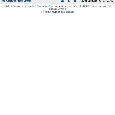
Список форумов
Часовой пояс:
UTC+03:00
Style developer by
support forum tricolor
,
Создано на основе
phpBB
® Forum Software ©
phpBB Limited
Русская поддержка phpBB