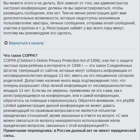
Вы можете этого и не делать. Всё зависит от того, как администратор
настроил конференцию: должны ли вы зарегистрироваться, чтобы
размещать сообщения, или нет. Тем не менее регистрация даёт вам
дополнительные возможности, которые недоступны анонимным
пользователям: аватары, личные сообщения, отправка email-сообщений,
участие в группах и т. д. Регистрация займёт у вас всего пару минут,
поэтому мы рекомендуем это сделать.
Вернуться к началу
Что такое COPPA?
COPPA (Children’s Online Privacy Protection Act of 1998), или Акт о защите
частных прав ребёнка в интернете от 1998 г. — это закон Соединённых
Штатов, требующий от сайтов, которые могут собирать информацию от
несовершеннолетних младше 13 лет, иметь на это письменное согласие
родителей. Допустимо наличие иного вида подтверждения того, что
опекуны разрешают сбор личной информации от несовершеннолетних
младше 13 лет. Если вы не уверены, применимо ли это к вам, как к
регистрирующемуся на конференции, или к самой конференции,
обратитесь за помощью к юрисконсульту. Обратите внимание, что phpBB
Limited администрация данной конференции не может давать
рекомендаций по правовым вопросам и не является объектом
юридических отношений, кроме указанных в ответе на вопрос «С кем
можно связаться по вопросу некорректного использования и/или
юридических вопросов, связанных с этой конференцией?».
Примечание переводчика: в России данный акт не имеет юридической
силы.
.