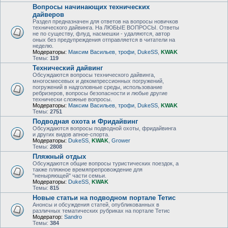
Вопросы начинающих технических
дайверов
Раздел предназначен для ответов на вопросы новичков
технического дайвинга. На ЛЮБЫЕ ВОПРОСЫ. Ответы
не по существу, флуд, насмешки - удаляются, автор
оных без предупреждения отправляется в читатели на
неделю.
Модераторы:
Максим Васильев
,
трофи
,
DukeSS
,
KWAK
Темы:
119
Технический дайвинг
Обсуждаются вопросы технического дайвинга,
многосмесевых и декомпрессионных погружений,
погружений в надголовные среды, использование
ребризеров, вопросы безопасности и любые другие
технически сложные вопросы.
Модераторы:
Максим Васильев
,
трофи
,
DukeSS
,
KWAK
Темы:
2751
Подводная охота и Фридайвинг
Обсуждаются вопросы подводной охоты, фридайвинга
и других видов апное-спорта.
Модераторы:
DukeSS
,
KWAK
,
Grower
Темы:
2808
Пляжный отдых
Обсуждаются общие вопросы туристических поездок, а
также пляжное времяпрепровождение для
"неныряющей" части семьи.
Модераторы:
DukeSS
,
KWAK
Темы:
815
Новые статьи на подводном портале Тетис
Анонсы и обсуждения статей, опубликованных в
различных тематических рубриках на портале Тетис
Модератор:
Sandro
Темы:
384