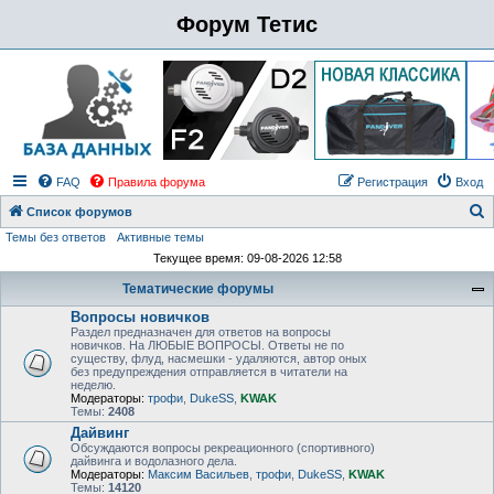
Форум Тетис
FAQ
Правила форума
Регистрация
Вход
Список форумов
Темы без ответов
Активные темы
о
Текущее время: 09-08-2026 12:58
и
Тематические форумы
с
Вопросы новичков
к
Раздел предназначен для ответов на вопросы
новичков. На ЛЮБЫЕ ВОПРОСЫ. Ответы не по
существу, флуд, насмешки - удаляются, автор оных
без предупреждения отправляется в читатели на
неделю.
Модераторы:
трофи
,
DukeSS
,
KWAK
Темы:
2408
Дайвинг
Обсуждаются вопросы рекреационного (спортивного)
дайвинга и водолазного дела.
Модераторы:
Максим Васильев
,
трофи
,
DukeSS
,
KWAK
Темы:
14120