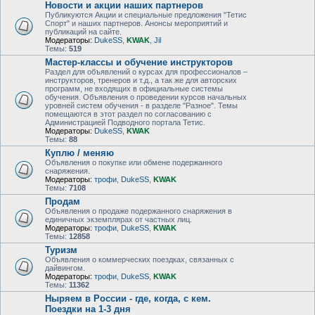
Новости и акции наших партнеров
Публикуются Акции и специальные предложения "Тетис
Спорт" и наших партнеров. Анонсы мероприятий и
публикаций на сайте.
Модераторы:
DukeSS
,
KWAK
,
Jil
Темы:
519
Мастер-классы и обучение инструкторов
Раздел для объявлений о курсах для профессионалов –
инструкторов, тренеров и т.д., а так же для авторских
программ, не входящих в официальные системы
обучения. Объявления о проведении курсов начальных
уровней систем обучения - в разделе "Разное". Темы
помещаются в этот раздел по согласованию с
Администрацией Подводного портала Тетис.
Модераторы:
DukeSS
,
KWAK
Темы:
88
Куплю / меняю
Объявления о покупке или обмене подержанного
снаряжения.
Модераторы:
трофи
,
DukeSS
,
KWAK
Темы:
7108
Продам
Объявления о продаже подержанного снаряжения в
единичных экземплярах от частных лиц.
Модераторы:
трофи
,
DukeSS
,
KWAK
Темы:
12858
Туризм
Объявления о коммерческих поездках, связанных с
дайвингом.
Модераторы:
трофи
,
DukeSS
,
KWAK
Темы:
11362
Ныряем в России - где, когда, с кем.
Поездки на 1-3 дня