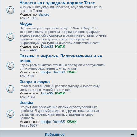
Новости на подводном портале Тетис
Анонсы и обсуждения новостей, опубликованных на
портале Тетис
Модератор:
Sandro
Темы:
1995
Медиа
Несколько расширенный раздел "Фото / Видео", в
котором помимо проблем подводной фотографии и
видеосъемки обсуждаются и различные статьи, отчеты,
фильмы, сайты и другие средства передачи
информации, доступные широкой общественности.
Модераторы:
DukeSS
,
KWAK
Темы:
4488
Отзывы о нырялке. Положительные и не
очень
Здесь размещаются отзывы о поездках и погружениях
от их непосредственных участников.
Модераторы:
трофи
,
DukeSS
,
KWAK
Темы:
48
Флора и фауна
Раздел, посвященный растительному и животному
миру океанов, морей, озер и рек.
Модераторы:
DukeSS
,
KWAK
Темы:
361
Флейм
Открыт для обсуждения любых околотусовочных
проблем. В данный раздел из других тематических
разделов переносятся темы, утратившие свою
ценность.
Модераторы:
трофи
,
DukeSS
,
KWAK
Темы:
9507
Избранное