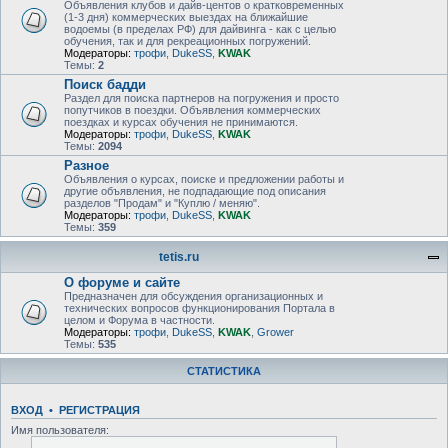
Объявления клубов и дайв-центов о кратковременных
(1-3 дня) коммерческих выездах на ближайшие
водоемы (в пределах РФ) для дайвинга - как с целью
обучения, так и для рекреационных погружений.
Модераторы:
трофи
,
DukeSS
,
KWAK
Темы:
2
Поиск бадди
Раздел для поиска партнеров на погружения и просто
попутчиков в поездки. Объявления коммерческих
поездках и курсах обучения не принимаются.
Модераторы:
трофи
,
DukeSS
,
KWAK
Темы:
2094
Разное
Объявления о курсах, поиске и предложении работы и
другие объявления, не подпадающие под описания
разделов "Продам" и "Куплю / меняю".
Модераторы:
трофи
,
DukeSS
,
KWAK
Темы:
359
tetis.ru
О форуме и сайте
Предназначен для обсуждения организационных и
технических вопросов функционирования Портала в
целом и Форума в частности.
Модераторы:
трофи
,
DukeSS
,
KWAK
,
Grower
Темы:
535
СТАТИСТИКА
ВХОД
•
РЕГИСТРАЦИЯ
Имя пользователя: