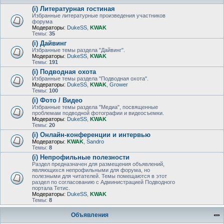
(i) Литературная гостиная
Избранные литературные произведения участников
форума
Модераторы:
DukeSS
,
KWAK
Темы:
35
(i) Дайвинг
Избранные темы раздела "Дайвинг".
Модераторы:
DukeSS
,
KWAK
Темы:
191
(i) Подводная охота
Избранные темы раздела "Подводная охота".
Модераторы:
DukeSS
,
KWAK
,
Grower
Темы:
100
(i) Фото / Видео
Избранные темы раздела "Медиа", посвященные
проблемам подводной фотографии и видеосъемки.
Модераторы:
DukeSS
,
KWAK
Темы:
20
(i) Онлайн-конференции и интервью
Модераторы:
KWAK
,
Sandro
Темы:
8
(i) Непрофильные полезности
Раздел предназначен для размещения объявлений,
являющихся непрофильными для форума, но
полезными для читателей. Темы помещаются в этот
раздел по согласованию с Администрацией Подводного
портала Тетис.
Модераторы:
DukeSS
,
KWAK
Темы:
8
Объявления