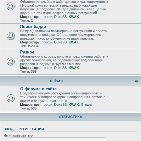
Объявления клубов и дайв-центов о кратковременных
(1-3 дня) коммерческих выездах на ближайшие
водоемы (в пределах РФ) для дайвинга - как с целью
обучения, так и для рекреационных погружений.
Модераторы:
трофи
,
DukeSS
,
KWAK
Темы:
2
Поиск бадди
Раздел для поиска партнеров на погружения и просто
попутчиков в поездки. Объявления коммерческих
поездках и курсах обучения не принимаются.
Модераторы:
трофи
,
DukeSS
,
KWAK
Темы:
2094
Разное
Объявления о курсах, поиске и предложении работы и
другие объявления, не подпадающие под описания
разделов "Продам" и "Куплю / меняю".
Модераторы:
трофи
,
DukeSS
,
KWAK
Темы:
359
tetis.ru
О форуме и сайте
Предназначен для обсуждения организационных и
технических вопросов функционирования Портала в
целом и Форума в частности.
Модераторы:
трофи
,
DukeSS
,
KWAK
,
Grower
Темы:
535
СТАТИСТИКА
ВХОД
•
РЕГИСТРАЦИЯ
Имя пользователя: