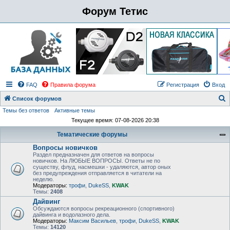
Форум Тетис
FAQ
Правила форума
Регистрация
Вход
Список форумов
Темы без ответов
Активные темы
о
Текущее время: 07-08-2026 20:38
и
Тематические форумы
с
Вопросы новичков
к
Раздел предназначен для ответов на вопросы
новичков. На ЛЮБЫЕ ВОПРОСЫ. Ответы не по
существу, флуд, насмешки - удаляются, автор оных
без предупреждения отправляется в читатели на
неделю.
Модераторы:
трофи
,
DukeSS
,
KWAK
Темы:
2408
Дайвинг
Обсуждаются вопросы рекреационного (спортивного)
дайвинга и водолазного дела.
Модераторы:
Максим Васильев
,
трофи
,
DukeSS
,
KWAK
Темы:
14120