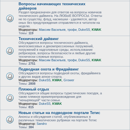
Вопросы начинающих технических
дайверов
Раздел предназначен для ответов на вопросы новичков
технического дайвинга. На ЛЮБЫЕ ВОПРОСЫ. Ответы
не по существу, флуд, насмешки - удаляются, автор
оных без предупреждения отправляется в читатели на
неделю.
Модераторы:
Максим Васильев
,
трофи
,
DukeSS
,
KWAK
Темы:
119
Технический дайвинг
Обсуждаются вопросы технического дайвинга,
многосмесевых и декомпрессионных погружений,
погружений в надголовные среды, использование
ребризеров, вопросы безопасности и любые другие
технически сложные вопросы.
Модераторы:
Максим Васильев
,
трофи
,
DukeSS
,
KWAK
Темы:
2751
Подводная охота и Фридайвинг
Обсуждаются вопросы подводной охоты, фридайвинга
и других видов апное-спорта.
Модераторы:
DukeSS
,
KWAK
,
Grower
Темы:
2808
Пляжный отдых
Обсуждаются общие вопросы туристических поездок, а
также пляжное времяпрепровождение для
"неныряющей" части семьи.
Модераторы:
DukeSS
,
KWAK
Темы:
815
Новые статьи на подводном портале Тетис
Анонсы и обсуждения статей, опубликованных в
различных тематических рубриках на портале Тетис
Модератор:
Sandro
Темы:
384