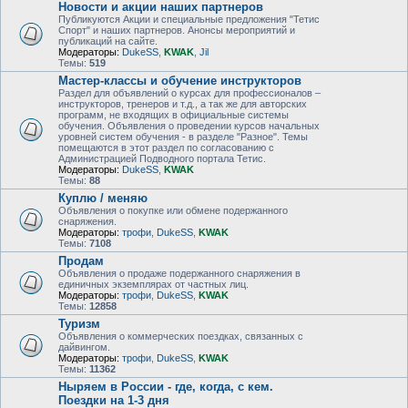
Новости и акции наших партнеров
Публикуются Акции и специальные предложения "Тетис
Спорт" и наших партнеров. Анонсы мероприятий и
публикаций на сайте.
Модераторы:
DukeSS
,
KWAK
,
Jil
Темы:
519
Мастер-классы и обучение инструкторов
Раздел для объявлений о курсах для профессионалов –
инструкторов, тренеров и т.д., а так же для авторских
программ, не входящих в официальные системы
обучения. Объявления о проведении курсов начальных
уровней систем обучения - в разделе "Разное". Темы
помещаются в этот раздел по согласованию с
Администрацией Подводного портала Тетис.
Модераторы:
DukeSS
,
KWAK
Темы:
88
Куплю / меняю
Объявления о покупке или обмене подержанного
снаряжения.
Модераторы:
трофи
,
DukeSS
,
KWAK
Темы:
7108
Продам
Объявления о продаже подержанного снаряжения в
единичных экземплярах от частных лиц.
Модераторы:
трофи
,
DukeSS
,
KWAK
Темы:
12858
Туризм
Объявления о коммерческих поездках, связанных с
дайвингом.
Модераторы:
трофи
,
DukeSS
,
KWAK
Темы:
11362
Ныряем в России - где, когда, с кем.
Поездки на 1-3 дня