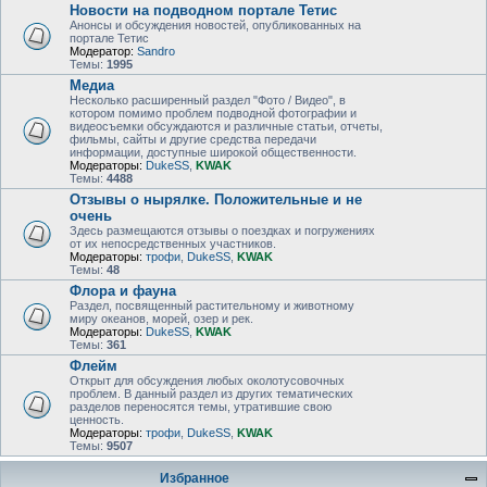
Новости на подводном портале Тетис
Анонсы и обсуждения новостей, опубликованных на
портале Тетис
Модератор:
Sandro
Темы:
1995
Медиа
Несколько расширенный раздел "Фото / Видео", в
котором помимо проблем подводной фотографии и
видеосъемки обсуждаются и различные статьи, отчеты,
фильмы, сайты и другие средства передачи
информации, доступные широкой общественности.
Модераторы:
DukeSS
,
KWAK
Темы:
4488
Отзывы о нырялке. Положительные и не
очень
Здесь размещаются отзывы о поездках и погружениях
от их непосредственных участников.
Модераторы:
трофи
,
DukeSS
,
KWAK
Темы:
48
Флора и фауна
Раздел, посвященный растительному и животному
миру океанов, морей, озер и рек.
Модераторы:
DukeSS
,
KWAK
Темы:
361
Флейм
Открыт для обсуждения любых околотусовочных
проблем. В данный раздел из других тематических
разделов переносятся темы, утратившие свою
ценность.
Модераторы:
трофи
,
DukeSS
,
KWAK
Темы:
9507
Избранное