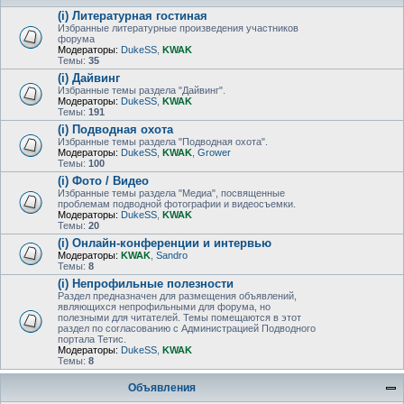
(i) Литературная гостиная
Избранные литературные произведения участников
форума
Модераторы:
DukeSS
,
KWAK
Темы:
35
(i) Дайвинг
Избранные темы раздела "Дайвинг".
Модераторы:
DukeSS
,
KWAK
Темы:
191
(i) Подводная охота
Избранные темы раздела "Подводная охота".
Модераторы:
DukeSS
,
KWAK
,
Grower
Темы:
100
(i) Фото / Видео
Избранные темы раздела "Медиа", посвященные
проблемам подводной фотографии и видеосъемки.
Модераторы:
DukeSS
,
KWAK
Темы:
20
(i) Онлайн-конференции и интервью
Модераторы:
KWAK
,
Sandro
Темы:
8
(i) Непрофильные полезности
Раздел предназначен для размещения объявлений,
являющихся непрофильными для форума, но
полезными для читателей. Темы помещаются в этот
раздел по согласованию с Администрацией Подводного
портала Тетис.
Модераторы:
DukeSS
,
KWAK
Темы:
8
Объявления