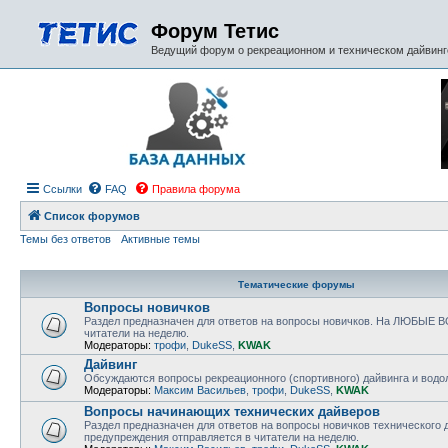
Форум Тетис
Ведущий форум о рекреационном и техническом дайвинге
Ссылки
FAQ
Правила форума
Список форумов
Темы без ответов
Активные темы
Тематические форумы
Вопросы новичков
Раздел предназначен для ответов на вопросы новичков. На ЛЮБЫЕ В
читатели на неделю.
Модераторы:
трофи
,
DukeSS
,
KWAK
Дайвинг
Обсуждаются вопросы рекреационного (спортивного) дайвинга и водол
Модераторы:
Максим Васильев
,
трофи
,
DukeSS
,
KWAK
Вопросы начинающих технических дайверов
Раздел предназначен для ответов на вопросы новичков техническог
предупреждения отправляется в читатели на неделю.