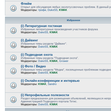
Флейм
Открыт для обсуждения любых околотусовочных проблем. В данный ра
Модераторы:
трофи
,
DukeSS
,
KWAK
Избранное
(i) Литературная гостиная
Избранные литературные произведения участников форума
Модераторы:
DukeSS
,
KWAK
(i) Дайвинг
Избранные темы раздела "Дайвинг".
Модераторы:
DukeSS
,
KWAK
(i) Подводная охота
Избранные темы раздела "Подводная охота".
Модераторы:
DukeSS
,
KWAK
,
Grower
(i) Фото / Видео
Избранные темы раздела "Медиа", посвященные проблемам подводно
Модераторы:
DukeSS
,
KWAK
(i) Онлайн-конференции и интервью
Модераторы:
KWAK
,
Sandro
(i) Непрофильные полезности
Раздел предназначен для размещения объявлений, являющихся непро
Администрацией Подводного портала Тетис.
Модераторы:
DukeSS
,
KWAK