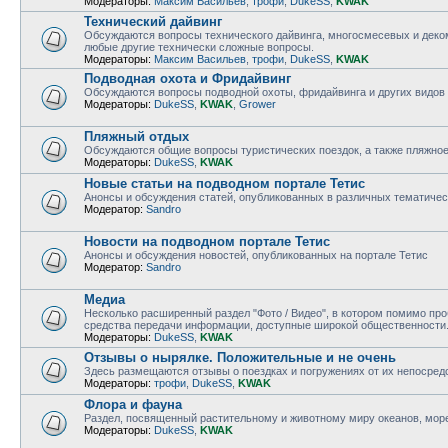
Модераторы:
Максим Васильев
,
трофи
,
DukeSS
,
KWAK
Технический дайвинг
Обсуждаются вопросы технического дайвинга, многосмесевых и деком
любые другие технически сложные вопросы.
Модераторы:
Максим Васильев
,
трофи
,
DukeSS
,
KWAK
Подводная охота и Фридайвинг
Обсуждаются вопросы подводной охоты, фридайвинга и других видов 
Модераторы:
DukeSS
,
KWAK
,
Grower
Пляжный отдых
Обсуждаются общие вопросы туристических поездок, а также пляжно
Модераторы:
DukeSS
,
KWAK
Новые статьи на подводном портале Тетис
Анонсы и обсуждения статей, опубликованных в различных тематичес
Модератор:
Sandro
Новости на подводном портале Тетис
Анонсы и обсуждения новостей, опубликованных на портале Тетис
Модератор:
Sandro
Медиа
Несколько расширенный раздел "Фото / Видео", в котором помимо пр
средства передачи информации, доступные широкой общественности
Модераторы:
DukeSS
,
KWAK
Отзывы о нырялке. Положительные и не очень
Здесь размещаются отзывы о поездках и погружениях от их непосред
Модераторы:
трофи
,
DukeSS
,
KWAK
Флора и фауна
Раздел, посвященный растительному и животному миру океанов, морей
Модераторы:
DukeSS
,
KWAK