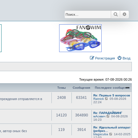
Поиск
Расши
Регистрация
Вход
Текущее время: 07-08-2026 00:26
Темы
Сообщения
Последнее сообщение
Re: Первые 5 вопросов
2408
63341
П
преждения отправляется в
Ratnick
05-08-2026
е
22:24
р
е
й
Re: ПАРАДАЙВИНГ
14120
364890
т
П
мАсквич
04-08-2026
и
е
16:23
к
р
п
е
Re: Идеальный аппарат
о
119
3914
й
, автор оных без
(ребриз…
с
т
П
blagscuba
14-02-2025
л
и
е
17:03