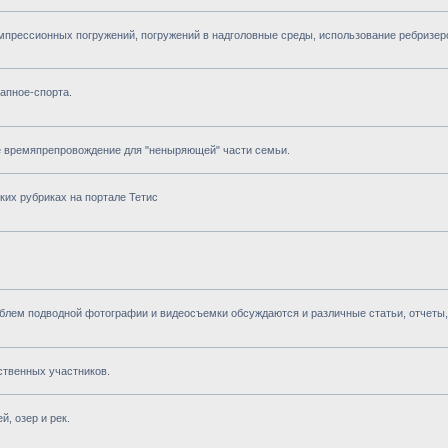
прессионных погружений, погружений в надголовные среды, использование ребризер
апное-спорта.
е времяпрепровождение для "неныряющей" части семьи.
ких рубриках на портале Тетис
облем подводной фотографии и видеосъемки обсуждаются и различные статьи, отчеты,
.
ственных участников.
, озер и рек.