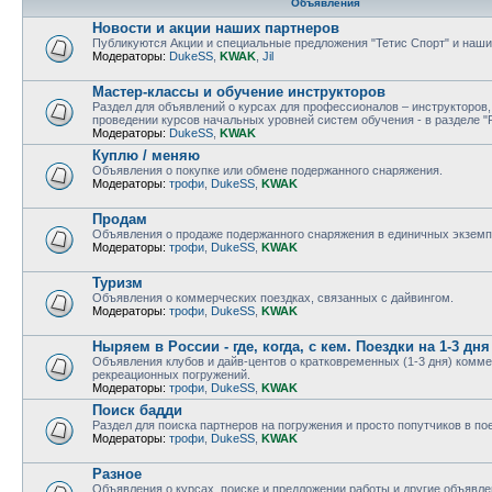
Объявления
Новости и акции наших партнеров
Публикуются Акции и специальные предложения "Тетис Спорт" и наши
Модераторы:
DukeSS
,
KWAK
,
Jil
Мастер-классы и обучение инструкторов
Раздел для объявлений о курсах для профессионалов – инструкторов,
проведении курсов начальных уровней систем обучения - в разделе "
Модераторы:
DukeSS
,
KWAK
Куплю / меняю
Объявления о покупке или обмене подержанного снаряжения.
Модераторы:
трофи
,
DukeSS
,
KWAK
Продам
Объявления о продаже подержанного снаряжения в единичных экземп
Модераторы:
трофи
,
DukeSS
,
KWAK
Туризм
Объявления о коммерческих поездках, связанных с дайвингом.
Модераторы:
трофи
,
DukeSS
,
KWAK
Ныряем в России - где, когда, с кем. Поездки на 1-3 дня
Объявления клубов и дайв-центов о кратковременных (1-3 дня) комме
рекреационных погружений.
Модераторы:
трофи
,
DukeSS
,
KWAK
Поиск бадди
Раздел для поиска партнеров на погружения и просто попутчиков в п
Модераторы:
трофи
,
DukeSS
,
KWAK
Разное
Объявления о курсах, поиске и предложении работы и другие объявле