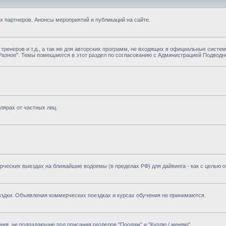
х партнеров. Анонсы мероприятий и публикаций на сайте.
 тренеров и т.д., а так же для авторских программ, не входящих в официальные систе
Разное". Темы помещаются в этот раздел по согласованию с Администрацией Подводно
лярах от частных лиц.
рческих выездах на ближайшие водоемы (в пределах РФ) для дайвинга - как с целью об
оездки. Объявления коммерческих поездках и курсах обучения не принимаются.
ния, не подпадающие под описания разделов "Продам" и "Куплю / меняю".