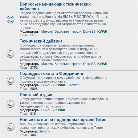
Вопросы начинающих технических
дайверов
Раздел предназначен для ответов на вопросы новичков
технического дайвинга. На ЛЮБЫЕ ВОПРОСЫ. Ответы
не по существу, флуд, насмешки - удаляются, автор
оных без предупреждения отправляется в читатели на
неделю.
Модераторы:
Максим Васильев
,
трофи
,
DukeSS
,
KWAK
Темы:
119
Технический дайвинг
Обсуждаются вопросы технического дайвинга,
многосмесевых и декомпрессионных погружений,
погружений в надголовные среды, использование
ребризеров, вопросы безопасности и любые другие
технически сложные вопросы.
Модераторы:
Максим Васильев
,
трофи
,
DukeSS
,
KWAK
Темы:
2751
Подводная охота и Фридайвинг
Обсуждаются вопросы подводной охоты, фридайвинга
и других видов апное-спорта.
Модераторы:
DukeSS
,
KWAK
,
Grower
Темы:
2808
Пляжный отдых
Обсуждаются общие вопросы туристических поездок, а
также пляжное времяпрепровождение для
"неныряющей" части семьи.
Модераторы:
DukeSS
,
KWAK
Темы:
815
Новые статьи на подводном портале Тетис
Анонсы и обсуждения статей, опубликованных в
различных тематических рубриках на портале Тетис
Модератор:
Sandro
Темы:
384