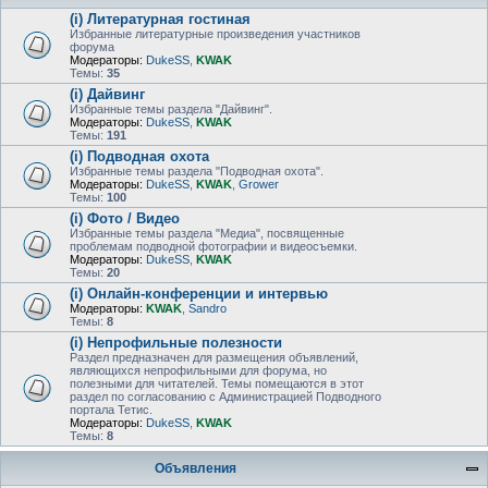
(i) Литературная гостиная
Избранные литературные произведения участников
форума
Модераторы:
DukeSS
,
KWAK
Темы:
35
(i) Дайвинг
Избранные темы раздела "Дайвинг".
Модераторы:
DukeSS
,
KWAK
Темы:
191
(i) Подводная охота
Избранные темы раздела "Подводная охота".
Модераторы:
DukeSS
,
KWAK
,
Grower
Темы:
100
(i) Фото / Видео
Избранные темы раздела "Медиа", посвященные
проблемам подводной фотографии и видеосъемки.
Модераторы:
DukeSS
,
KWAK
Темы:
20
(i) Онлайн-конференции и интервью
Модераторы:
KWAK
,
Sandro
Темы:
8
(i) Непрофильные полезности
Раздел предназначен для размещения объявлений,
являющихся непрофильными для форума, но
полезными для читателей. Темы помещаются в этот
раздел по согласованию с Администрацией Подводного
портала Тетис.
Модераторы:
DukeSS
,
KWAK
Темы:
8
Объявления