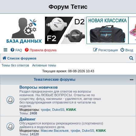
Форум Тетис
FAQ
Правила форума
Регистрация
Вход
Список форумов
Темы без ответов
Активные темы
о
Текущее время: 08-08-2026 10:43
и
Тематические форумы
с
Вопросы новичков
к
Раздел предназначен для ответов на вопросы
новичков. На ЛЮБЫЕ ВОПРОСЫ. Ответы не по
существу, флуд, насмешки - удаляются, автор оных
без предупреждения отправляется в читатели на
неделю.
Модераторы:
трофи
,
DukeSS
,
KWAK
Темы:
2408
Дайвинг
Обсуждаются вопросы рекреационного (спортивного)
дайвинга и водолазного дела.
Модераторы:
Максим Васильев
,
трофи
,
DukeSS
,
KWAK
Темы:
14120