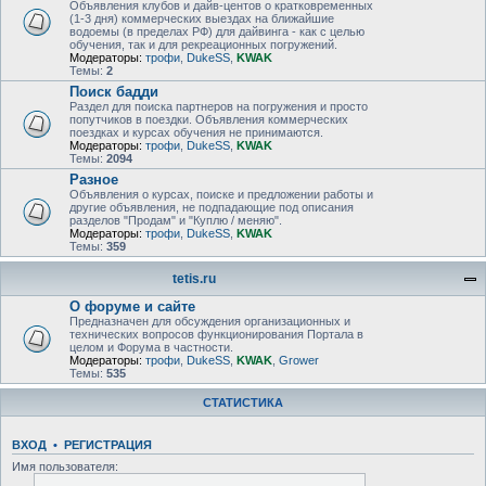
Объявления клубов и дайв-центов о кратковременных
(1-3 дня) коммерческих выездах на ближайшие
водоемы (в пределах РФ) для дайвинга - как с целью
обучения, так и для рекреационных погружений.
Модераторы:
трофи
,
DukeSS
,
KWAK
Темы:
2
Поиск бадди
Раздел для поиска партнеров на погружения и просто
попутчиков в поездки. Объявления коммерческих
поездках и курсах обучения не принимаются.
Модераторы:
трофи
,
DukeSS
,
KWAK
Темы:
2094
Разное
Объявления о курсах, поиске и предложении работы и
другие объявления, не подпадающие под описания
разделов "Продам" и "Куплю / меняю".
Модераторы:
трофи
,
DukeSS
,
KWAK
Темы:
359
tetis.ru
О форуме и сайте
Предназначен для обсуждения организационных и
технических вопросов функционирования Портала в
целом и Форума в частности.
Модераторы:
трофи
,
DukeSS
,
KWAK
,
Grower
Темы:
535
СТАТИСТИКА
ВХОД
•
РЕГИСТРАЦИЯ
Имя пользователя: