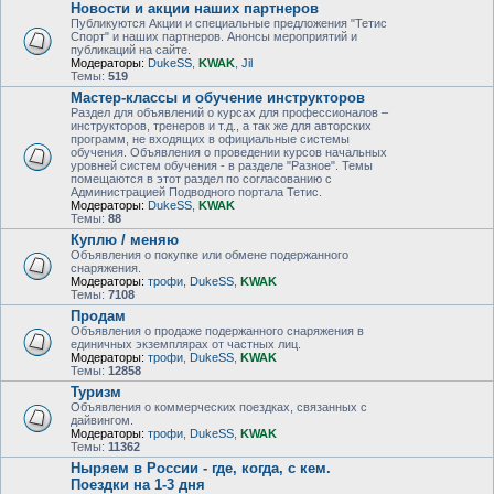
Новости и акции наших партнеров
Публикуются Акции и специальные предложения "Тетис
Спорт" и наших партнеров. Анонсы мероприятий и
публикаций на сайте.
Модераторы:
DukeSS
,
KWAK
,
Jil
Темы:
519
Мастер-классы и обучение инструкторов
Раздел для объявлений о курсах для профессионалов –
инструкторов, тренеров и т.д., а так же для авторских
программ, не входящих в официальные системы
обучения. Объявления о проведении курсов начальных
уровней систем обучения - в разделе "Разное". Темы
помещаются в этот раздел по согласованию с
Администрацией Подводного портала Тетис.
Модераторы:
DukeSS
,
KWAK
Темы:
88
Куплю / меняю
Объявления о покупке или обмене подержанного
снаряжения.
Модераторы:
трофи
,
DukeSS
,
KWAK
Темы:
7108
Продам
Объявления о продаже подержанного снаряжения в
единичных экземплярах от частных лиц.
Модераторы:
трофи
,
DukeSS
,
KWAK
Темы:
12858
Туризм
Объявления о коммерческих поездках, связанных с
дайвингом.
Модераторы:
трофи
,
DukeSS
,
KWAK
Темы:
11362
Ныряем в России - где, когда, с кем.
Поездки на 1-3 дня