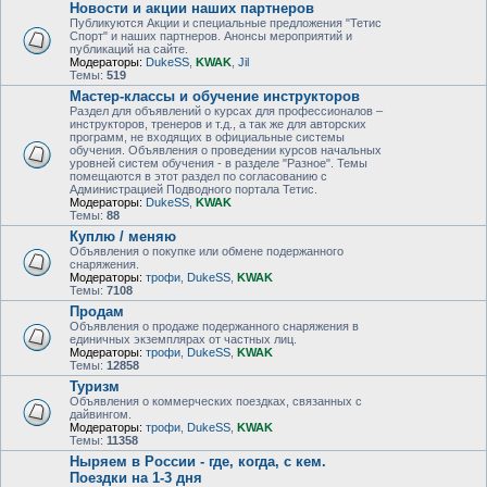
Новости и акции наших партнеров
Публикуются Акции и специальные предложения "Тетис
Спорт" и наших партнеров. Анонсы мероприятий и
публикаций на сайте.
Модераторы:
DukeSS
,
KWAK
,
Jil
Темы:
519
Мастер-классы и обучение инструкторов
Раздел для объявлений о курсах для профессионалов –
инструкторов, тренеров и т.д., а так же для авторских
программ, не входящих в официальные системы
обучения. Объявления о проведении курсов начальных
уровней систем обучения - в разделе "Разное". Темы
помещаются в этот раздел по согласованию с
Администрацией Подводного портала Тетис.
Модераторы:
DukeSS
,
KWAK
Темы:
88
Куплю / меняю
Объявления о покупке или обмене подержанного
снаряжения.
Модераторы:
трофи
,
DukeSS
,
KWAK
Темы:
7108
Продам
Объявления о продаже подержанного снаряжения в
единичных экземплярах от частных лиц.
Модераторы:
трофи
,
DukeSS
,
KWAK
Темы:
12858
Туризм
Объявления о коммерческих поездках, связанных с
дайвингом.
Модераторы:
трофи
,
DukeSS
,
KWAK
Темы:
11358
Ныряем в России - где, когда, с кем.
Поездки на 1-3 дня