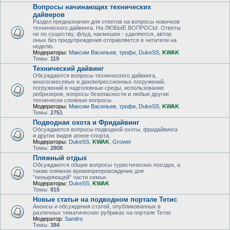
Вопросы начинающих технических
дайверов
Раздел предназначен для ответов на вопросы новичков
технического дайвинга. На ЛЮБЫЕ ВОПРОСЫ. Ответы
не по существу, флуд, насмешки - удаляются, автор
оных без предупреждения отправляется в читатели на
неделю.
Модераторы:
Максим Васильев
,
трофи
,
DukeSS
,
KWAK
Темы:
119
Технический дайвинг
Обсуждаются вопросы технического дайвинга,
многосмесевых и декомпрессионных погружений,
погружений в надголовные среды, использование
ребризеров, вопросы безопасности и любые другие
технически сложные вопросы.
Модераторы:
Максим Васильев
,
трофи
,
DukeSS
,
KWAK
Темы:
2751
Подводная охота и Фридайвинг
Обсуждаются вопросы подводной охоты, фридайвинга
и других видов апное-спорта.
Модераторы:
DukeSS
,
KWAK
,
Grower
Темы:
2808
Пляжный отдых
Обсуждаются общие вопросы туристических поездок, а
также пляжное времяпрепровождение для
"неныряющей" части семьи.
Модераторы:
DukeSS
,
KWAK
Темы:
815
Новые статьи на подводном портале Тетис
Анонсы и обсуждения статей, опубликованных в
различных тематических рубриках на портале Тетис
Модератор:
Sandro
Темы:
384