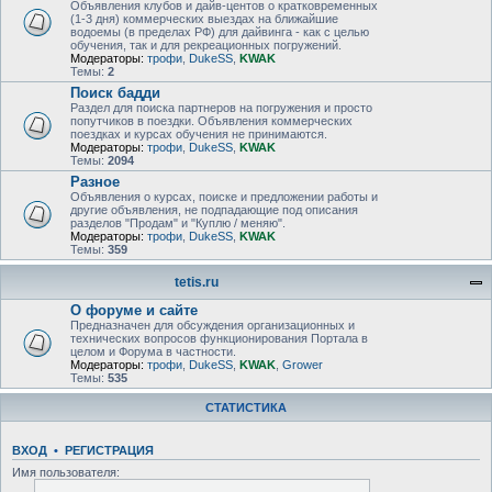
Объявления клубов и дайв-центов о кратковременных
(1-3 дня) коммерческих выездах на ближайшие
водоемы (в пределах РФ) для дайвинга - как с целью
обучения, так и для рекреационных погружений.
Модераторы:
трофи
,
DukeSS
,
KWAK
Темы:
2
Поиск бадди
Раздел для поиска партнеров на погружения и просто
попутчиков в поездки. Объявления коммерческих
поездках и курсах обучения не принимаются.
Модераторы:
трофи
,
DukeSS
,
KWAK
Темы:
2094
Разное
Объявления о курсах, поиске и предложении работы и
другие объявления, не подпадающие под описания
разделов "Продам" и "Куплю / меняю".
Модераторы:
трофи
,
DukeSS
,
KWAK
Темы:
359
tetis.ru
О форуме и сайте
Предназначен для обсуждения организационных и
технических вопросов функционирования Портала в
целом и Форума в частности.
Модераторы:
трофи
,
DukeSS
,
KWAK
,
Grower
Темы:
535
СТАТИСТИКА
ВХОД
•
РЕГИСТРАЦИЯ
Имя пользователя: