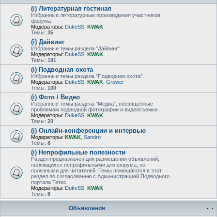
(i) Литературная гостиная
Избранные литературные произведения участников
форума
Модераторы:
DukeSS
,
KWAK
Темы:
35
(i) Дайвинг
Избранные темы раздела "Дайвинг".
Модераторы:
DukeSS
,
KWAK
Темы:
191
(i) Подводная охота
Избранные темы раздела "Подводная охота".
Модераторы:
DukeSS
,
KWAK
,
Grower
Темы:
100
(i) Фото / Видео
Избранные темы раздела "Медиа", посвященные
проблемам подводной фотографии и видеосъемки.
Модераторы:
DukeSS
,
KWAK
Темы:
20
(i) Онлайн-конференции и интервью
Модераторы:
KWAK
,
Sandro
Темы:
8
(i) Непрофильные полезности
Раздел предназначен для размещения объявлений,
являющихся непрофильными для форума, но
полезными для читателей. Темы помещаются в этот
раздел по согласованию с Администрацией Подводного
портала Тетис.
Модераторы:
DukeSS
,
KWAK
Темы:
8
Объявления