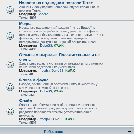
Новости на подводном портале Тетис
Анонсы и обсуждения новостей, опубликованных на
портале Тетис
Модератор:
Sandro
Темы:
1995
Медиа
Несколько расширенный раздел "Фото / Видео", в
котором помимо проблем подводной фотографии и
видеосъемки обсуждаются и различные статьи, отчеты,
фильмы, сайты и другие средства передачи
информации, доступные широкой общественности.
Модераторы:
DukeSS
,
KWAK
Темы:
4488
Отзывы о нырялке. Положительные и не
очень
Здесь размещаются отзывы о поездках и погружениях
от их непосредственных участников.
Модераторы:
трофи
,
DukeSS
,
KWAK
Темы:
48
Флора и фауна
Раздел, посвященный растительному и животному
миру океанов, морей, озер и рек.
Модераторы:
DukeSS
,
KWAK
Темы:
361
Флейм
Открыт для обсуждения любых околотусовочных
проблем. В данный раздел из других тематических
разделов переносятся темы, утратившие свою
ценность.
Модераторы:
трофи
,
DukeSS
,
KWAK
Темы:
9506
Избранное