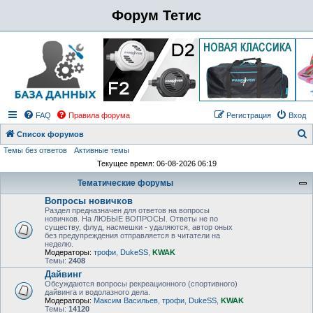
Форум Тетис
FAQ
Правила форума
Регистрация
Вход
Список форумов
Темы без ответов
Активные темы
о
Текущее время: 06-08-2026 06:19
и
Тематические форумы
с
Вопросы новичков
к
Раздел предназначен для ответов на вопросы
новичков. На ЛЮБЫЕ ВОПРОСЫ. Ответы не по
существу, флуд, насмешки - удаляются, автор оных
без предупреждения отправляется в читатели на
неделю.
Модераторы:
трофи
,
DukeSS
,
KWAK
Темы:
2408
Дайвинг
Обсуждаются вопросы рекреационного (спортивного)
дайвинга и водолазного дела.
Модераторы:
Максим Васильев
,
трофи
,
DukeSS
,
KWAK
Темы:
14120