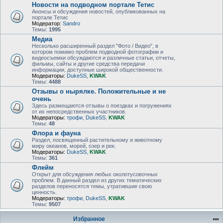
Новости на подводном портале Тетис
Анонсы и обсуждения новостей, опубликованных на
портале Тетис
Модератор:
Sandro
Темы:
1995
Медиа
Несколько расширенный раздел "Фото / Видео", в
котором помимо проблем подводной фотографии и
видеосъемки обсуждаются и различные статьи, отчеты,
фильмы, сайты и другие средства передачи
информации, доступные широкой общественности.
Модераторы:
DukeSS
,
KWAK
Темы:
4488
Отзывы о нырялке. Положительные и не
очень
Здесь размещаются отзывы о поездках и погружениях
от их непосредственных участников.
Модераторы:
трофи
,
DukeSS
,
KWAK
Темы:
48
Флора и фауна
Раздел, посвященный растительному и животному
миру океанов, морей, озер и рек.
Модераторы:
DukeSS
,
KWAK
Темы:
361
Флейм
Открыт для обсуждения любых околотусовочных
проблем. В данный раздел из других тематических
разделов переносятся темы, утратившие свою
ценность.
Модераторы:
трофи
,
DukeSS
,
KWAK
Темы:
9507
Избранное