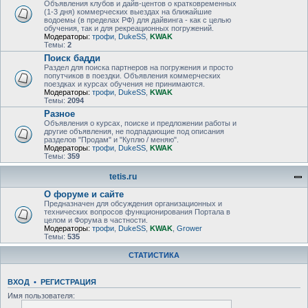
Объявления клубов и дайв-центов о кратковременных
(1-3 дня) коммерческих выездах на ближайшие
водоемы (в пределах РФ) для дайвинга - как с целью
обучения, так и для рекреационных погружений.
Модераторы:
трофи
,
DukeSS
,
KWAK
Темы:
2
Поиск бадди
Раздел для поиска партнеров на погружения и просто
попутчиков в поездки. Объявления коммерческих
поездках и курсах обучения не принимаются.
Модераторы:
трофи
,
DukeSS
,
KWAK
Темы:
2094
Разное
Объявления о курсах, поиске и предложении работы и
другие объявления, не подпадающие под описания
разделов "Продам" и "Куплю / меняю".
Модераторы:
трофи
,
DukeSS
,
KWAK
Темы:
359
tetis.ru
О форуме и сайте
Предназначен для обсуждения организационных и
технических вопросов функционирования Портала в
целом и Форума в частности.
Модераторы:
трофи
,
DukeSS
,
KWAK
,
Grower
Темы:
535
СТАТИСТИКА
ВХОД
•
РЕГИСТРАЦИЯ
Имя пользователя: