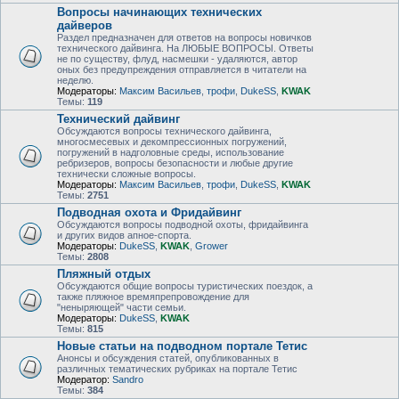
Вопросы начинающих технических
дайверов
Раздел предназначен для ответов на вопросы новичков
технического дайвинга. На ЛЮБЫЕ ВОПРОСЫ. Ответы
не по существу, флуд, насмешки - удаляются, автор
оных без предупреждения отправляется в читатели на
неделю.
Модераторы:
Максим Васильев
,
трофи
,
DukeSS
,
KWAK
Темы:
119
Технический дайвинг
Обсуждаются вопросы технического дайвинга,
многосмесевых и декомпрессионных погружений,
погружений в надголовные среды, использование
ребризеров, вопросы безопасности и любые другие
технически сложные вопросы.
Модераторы:
Максим Васильев
,
трофи
,
DukeSS
,
KWAK
Темы:
2751
Подводная охота и Фридайвинг
Обсуждаются вопросы подводной охоты, фридайвинга
и других видов апное-спорта.
Модераторы:
DukeSS
,
KWAK
,
Grower
Темы:
2808
Пляжный отдых
Обсуждаются общие вопросы туристических поездок, а
также пляжное времяпрепровождение для
"неныряющей" части семьи.
Модераторы:
DukeSS
,
KWAK
Темы:
815
Новые статьи на подводном портале Тетис
Анонсы и обсуждения статей, опубликованных в
различных тематических рубриках на портале Тетис
Модератор:
Sandro
Темы:
384