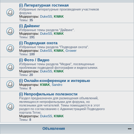
(i) Литературная гостиная
Избранные литературные произведения участников
форума
Модераторы:
DukeSS
,
KWAK
Темы:
35
(i) Дайвинг
Избранные темы раздела "Дайвинг".
Модераторы:
DukeSS
,
KWAK
Темы:
191
(i) Подводная охота
Избранные темы раздела "Подводная охота".
Модераторы:
DukeSS
,
KWAK
,
Grower
Темы:
100
(i) Фото / Видео
Избранные темы раздела "Медиа", посвященные
проблемам подводной фотографии и видеосъемки.
Модераторы:
DukeSS
,
KWAK
Темы:
20
(i) Онлайн-конференции и интервью
Модераторы:
KWAK
,
Sandro
Темы:
8
(i) Непрофильные полезности
Раздел предназначен для размещения объявлений,
являющихся непрофильными для форума, но
полезными для читателей. Темы помещаются в этот
раздел по согласованию с Администрацией Подводного
портала Тетис.
Модераторы:
DukeSS
,
KWAK
Темы:
8
Объявления