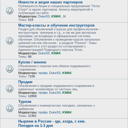
Новости и акции наших партнеров
Публикуются Акции и специальные предложения "Тетис
Спорт" и наших партнеров. Анонсы мероприятий и
публикаций на сайте.
Модераторы:
DukeSS
,
KWAK
,
Jil
Темы:
519
Мастер-классы и обучение инструкторов
Раздел для объявлений о курсах для профессионалов –
инструкторов, тренеров и т.д., а так же для авторских
программ, не входящих в официальные системы
обучения. Объявления о проведении курсов начальных
уровней систем обучения - в разделе "Разное". Темы
помещаются в этот раздел по согласованию с
Администрацией Подводного портала Тетис.
Модераторы:
DukeSS
,
KWAK
Темы:
88
Куплю / меняю
Объявления о покупке или обмене подержанного
снаряжения.
Модераторы:
трофи
,
DukeSS
,
KWAK
Темы:
7108
Продам
Объявления о продаже подержанного снаряжения в
единичных экземплярах от частных лиц.
Модераторы:
трофи
,
DukeSS
,
KWAK
Темы:
12858
Туризм
Объявления о коммерческих поездках, связанных с
дайвингом.
Модераторы:
трофи
,
DukeSS
,
KWAK
Темы:
11362
Ныряем в России - где, когда, с кем.
Поездки на 1-3 дня