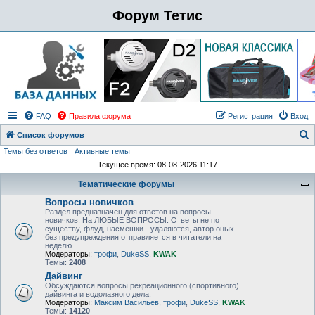
Форум Тетис
FAQ
Правила форума
Регистрация
Вход
Список форумов
Темы без ответов
Активные темы
о
Текущее время: 08-08-2026 11:17
и
Тематические форумы
с
Вопросы новичков
к
Раздел предназначен для ответов на вопросы
новичков. На ЛЮБЫЕ ВОПРОСЫ. Ответы не по
существу, флуд, насмешки - удаляются, автор оных
без предупреждения отправляется в читатели на
неделю.
Модераторы:
трофи
,
DukeSS
,
KWAK
Темы:
2408
Дайвинг
Обсуждаются вопросы рекреационного (спортивного)
дайвинга и водолазного дела.
Модераторы:
Максим Васильев
,
трофи
,
DukeSS
,
KWAK
Темы:
14120