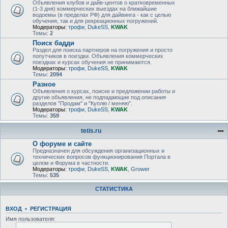
Объявления клубов и дайв-центов о кратковременных
(1-3 дня) коммерческих выездах на ближайшие
водоемы (в пределах РФ) для дайвинга - как с целью
обучения, так и для рекреационных погружений.
Модераторы:
трофи
,
DukeSS
,
KWAK
Темы:
2
Поиск бадди
Раздел для поиска партнеров на погружения и просто
попутчиков в поездки. Объявления коммерческих
поездках и курсах обучения не принимаются.
Модераторы:
трофи
,
DukeSS
,
KWAK
Темы:
2094
Разное
Объявления о курсах, поиске и предложении работы и
другие объявления, не подпадающие под описания
разделов "Продам" и "Куплю / меняю".
Модераторы:
трофи
,
DukeSS
,
KWAK
Темы:
359
tetis.ru
О форуме и сайте
Предназначен для обсуждения организационных и
технических вопросов функционирования Портала в
целом и Форума в частности.
Модераторы:
трофи
,
DukeSS
,
KWAK
,
Grower
Темы:
535
СТАТИСТИКА
ВХОД
•
РЕГИСТРАЦИЯ
Имя пользователя: