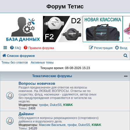
Форум Тетис
FAQ
Правила форума
Регистрация
Вход
Список форумов
Темы без ответов
Активные темы
о
Текущее время: 08-08-2026 15:23
и
Тематические форумы
с
Вопросы новичков
к
Раздел предназначен для ответов на вопросы
новичков. На ЛЮБЫЕ ВОПРОСЫ. Ответы не по
существу, флуд, насмешки - удаляются, автор оных
без предупреждения отправляется в читатели на
неделю.
Модераторы:
трофи
,
DukeSS
,
KWAK
Темы:
2408
Дайвинг
Обсуждаются вопросы рекреационного (спортивного)
дайвинга и водолазного дела.
Модераторы:
Максим Васильев
,
трофи
,
DukeSS
,
KWAK
Темы:
14120