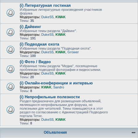
(i) Литературная гостиная
Избранные литературные произведения участников
форума
Модераторы:
DukeSS
,
KWAK
Темы:
35
(i) Дайвинг
Избранные темы раздела "Дайвинг".
Модераторы:
DukeSS
,
KWAK
Темы:
191
(i) Подводная охота
Избранные темы раздела "Подводная охота".
Модераторы:
DukeSS
,
KWAK
,
Grower
Темы:
100
(i) Фото / Видео
Избранные темы раздела "Медиа", посвященные
проблемам подводной фотографии и видеосъемки.
Модераторы:
DukeSS
,
KWAK
Темы:
20
(i) Онлайн-конференции и интервью
Модераторы:
KWAK
,
Sandro
Темы:
8
(i) Непрофильные полезности
Раздел предназначен для размещения объявлений,
являющихся непрофильными для форума, но
полезными для читателей. Темы помещаются в этот
раздел по согласованию с Администрацией Подводного
портала Тетис.
Модераторы:
DukeSS
,
KWAK
Темы:
8
Объявления