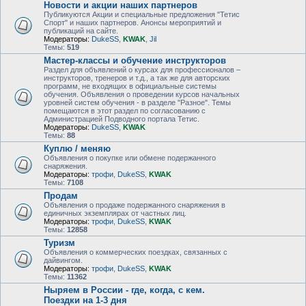
Новости и акции наших партнеров
Публикуются Акции и специальные предложения "Тетис
Спорт" и наших партнеров. Анонсы мероприятий и
публикаций на сайте.
Модераторы:
DukeSS
,
KWAK
,
Jil
Темы:
519
Мастер-классы и обучение инструкторов
Раздел для объявлений о курсах для профессионалов –
инструкторов, тренеров и т.д., а так же для авторских
программ, не входящих в официальные системы
обучения. Объявления о проведении курсов начальных
уровней систем обучения - в разделе "Разное". Темы
помещаются в этот раздел по согласованию с
Администрацией Подводного портала Тетис.
Модераторы:
DukeSS
,
KWAK
Темы:
88
Куплю / меняю
Объявления о покупке или обмене подержанного
снаряжения.
Модераторы:
трофи
,
DukeSS
,
KWAK
Темы:
7108
Продам
Объявления о продаже подержанного снаряжения в
единичных экземплярах от частных лиц.
Модераторы:
трофи
,
DukeSS
,
KWAK
Темы:
12858
Туризм
Объявления о коммерческих поездках, связанных с
дайвингом.
Модераторы:
трофи
,
DukeSS
,
KWAK
Темы:
11362
Ныряем в России - где, когда, с кем.
Поездки на 1-3 дня