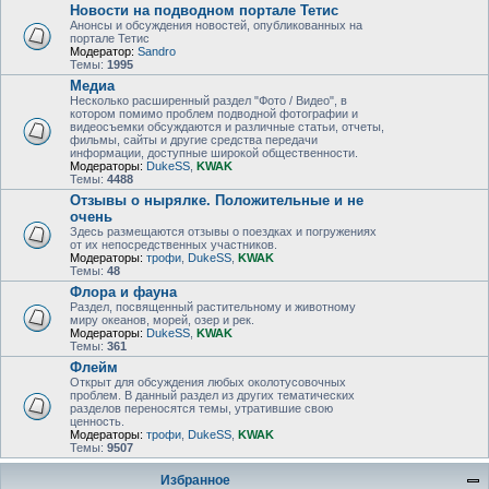
Новости на подводном портале Тетис
Анонсы и обсуждения новостей, опубликованных на
портале Тетис
Модератор:
Sandro
Темы:
1995
Медиа
Несколько расширенный раздел "Фото / Видео", в
котором помимо проблем подводной фотографии и
видеосъемки обсуждаются и различные статьи, отчеты,
фильмы, сайты и другие средства передачи
информации, доступные широкой общественности.
Модераторы:
DukeSS
,
KWAK
Темы:
4488
Отзывы о нырялке. Положительные и не
очень
Здесь размещаются отзывы о поездках и погружениях
от их непосредственных участников.
Модераторы:
трофи
,
DukeSS
,
KWAK
Темы:
48
Флора и фауна
Раздел, посвященный растительному и животному
миру океанов, морей, озер и рек.
Модераторы:
DukeSS
,
KWAK
Темы:
361
Флейм
Открыт для обсуждения любых околотусовочных
проблем. В данный раздел из других тематических
разделов переносятся темы, утратившие свою
ценность.
Модераторы:
трофи
,
DukeSS
,
KWAK
Темы:
9507
Избранное