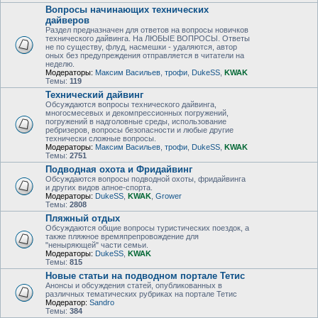
Вопросы начинающих технических
дайверов
Раздел предназначен для ответов на вопросы новичков
технического дайвинга. На ЛЮБЫЕ ВОПРОСЫ. Ответы
не по существу, флуд, насмешки - удаляются, автор
оных без предупреждения отправляется в читатели на
неделю.
Модераторы:
Максим Васильев
,
трофи
,
DukeSS
,
KWAK
Темы:
119
Технический дайвинг
Обсуждаются вопросы технического дайвинга,
многосмесевых и декомпрессионных погружений,
погружений в надголовные среды, использование
ребризеров, вопросы безопасности и любые другие
технически сложные вопросы.
Модераторы:
Максим Васильев
,
трофи
,
DukeSS
,
KWAK
Темы:
2751
Подводная охота и Фридайвинг
Обсуждаются вопросы подводной охоты, фридайвинга
и других видов апное-спорта.
Модераторы:
DukeSS
,
KWAK
,
Grower
Темы:
2808
Пляжный отдых
Обсуждаются общие вопросы туристических поездок, а
также пляжное времяпрепровождение для
"неныряющей" части семьи.
Модераторы:
DukeSS
,
KWAK
Темы:
815
Новые статьи на подводном портале Тетис
Анонсы и обсуждения статей, опубликованных в
различных тематических рубриках на портале Тетис
Модератор:
Sandro
Темы:
384