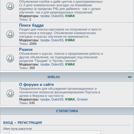
Объявления клубов и дайв-центов о кратковременных
(1-3 дня) коммерческих выездах на ближайшие
водоемы (в пределах РФ) для дайвинга - как с целью
обучения, так и для рекреационных погружений.
Модераторы:
трофи
,
DukeSS
,
KWAK
Темы:
2
Поиск бадди
Раздел для поиска партнеров на погружения и просто
попутчиков в поездки. Объявления коммерческих
поездках и курсах обучения не принимаются.
Модераторы:
трофи
,
DukeSS
,
KWAK
Темы:
2094
Разное
Объявления о курсах, поиске и предложении работы и
другие объявления, не подпадающие под описания
разделов "Продам" и "Куплю / меняю".
Модераторы:
трофи
,
DukeSS
,
KWAK
Темы:
359
tetis.ru
О форуме и сайте
Предназначен для обсуждения организационных и
технических вопросов функционирования Портала в
целом и Форума в частности.
Модераторы:
трофи
,
DukeSS
,
KWAK
,
Grower
Темы:
535
СТАТИСТИКА
ВХОД
•
РЕГИСТРАЦИЯ
Имя пользователя: