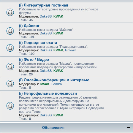
(i) Литературная гостиная
Избранные литературные произведения участников
форума
Модераторы:
DukeSS
,
KWAK
Темы:
35
(i) Дайвинг
Избранные темы раздела "Дайвинг".
Модераторы:
DukeSS
,
KWAK
Темы:
191
(i) Подводная охота
Избранные темы раздела "Подводная охота".
Модераторы:
DukeSS
,
KWAK
,
Grower
Темы:
100
(i) Фото / Видео
Избранные темы раздела "Медиа", посвященные
проблемам подводной фотографии и видеосъемки.
Модераторы:
DukeSS
,
KWAK
Темы:
20
(i) Онлайн-конференции и интервью
Модераторы:
KWAK
,
Sandro
Темы:
8
(i) Непрофильные полезности
Раздел предназначен для размещения объявлений,
являющихся непрофильными для форума, но
полезными для читателей. Темы помещаются в этот
раздел по согласованию с Администрацией Подводного
портала Тетис.
Модераторы:
DukeSS
,
KWAK
Темы:
8
Объявления