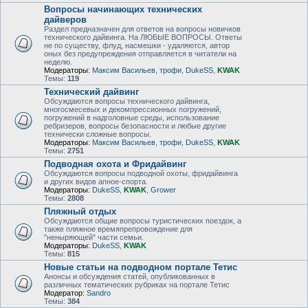
Вопросы начинающих технических
дайверов
Раздел предназначен для ответов на вопросы новичков
технического дайвинга. На ЛЮБЫЕ ВОПРОСЫ. Ответы
не по существу, флуд, насмешки - удаляются, автор
оных без предупреждения отправляется в читатели на
неделю.
Модераторы:
Максим Васильев
,
трофи
,
DukeSS
,
KWAK
Темы:
119
Технический дайвинг
Обсуждаются вопросы технического дайвинга,
многосмесевых и декомпрессионных погружений,
погружений в надголовные среды, использование
ребризеров, вопросы безопасности и любые другие
технически сложные вопросы.
Модераторы:
Максим Васильев
,
трофи
,
DukeSS
,
KWAK
Темы:
2751
Подводная охота и Фридайвинг
Обсуждаются вопросы подводной охоты, фридайвинга
и других видов апное-спорта.
Модераторы:
DukeSS
,
KWAK
,
Grower
Темы:
2808
Пляжный отдых
Обсуждаются общие вопросы туристических поездок, а
также пляжное времяпрепровождение для
"неныряющей" части семьи.
Модераторы:
DukeSS
,
KWAK
Темы:
815
Новые статьи на подводном портале Тетис
Анонсы и обсуждения статей, опубликованных в
различных тематических рубриках на портале Тетис
Модератор:
Sandro
Темы:
384