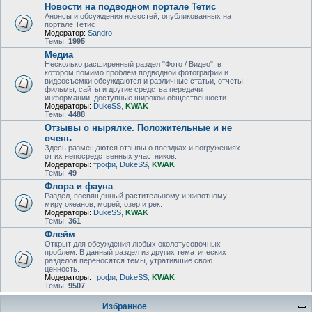
Новости на подводном портале Тетис
Анонсы и обсуждения новостей, опубликованных на
портале Тетис
Модератор:
Sandro
Темы:
1995
Медиа
Несколько расширенный раздел "Фото / Видео", в
котором помимо проблем подводной фотографии и
видеосъемки обсуждаются и различные статьи, отчеты,
фильмы, сайты и другие средства передачи
информации, доступные широкой общественности.
Модераторы:
DukeSS
,
KWAK
Темы:
4488
Отзывы о нырялке. Положительные и не
очень
Здесь размещаются отзывы о поездках и погружениях
от их непосредственных участников.
Модераторы:
трофи
,
DukeSS
,
KWAK
Темы:
49
Флора и фауна
Раздел, посвященный растительному и животному
миру океанов, морей, озер и рек.
Модераторы:
DukeSS
,
KWAK
Темы:
361
Флейм
Открыт для обсуждения любых околотусовочных
проблем. В данный раздел из других тематических
разделов переносятся темы, утратившие свою
ценность.
Модераторы:
трофи
,
DukeSS
,
KWAK
Темы:
9507
Избранное