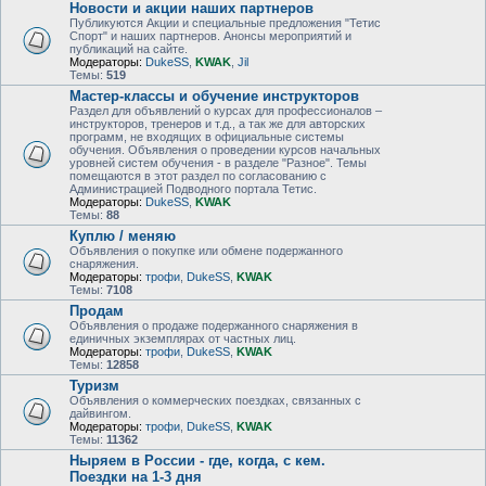
Новости и акции наших партнеров
Публикуются Акции и специальные предложения "Тетис
Спорт" и наших партнеров. Анонсы мероприятий и
публикаций на сайте.
Модераторы:
DukeSS
,
KWAK
,
Jil
Темы:
519
Мастер-классы и обучение инструкторов
Раздел для объявлений о курсах для профессионалов –
инструкторов, тренеров и т.д., а так же для авторских
программ, не входящих в официальные системы
обучения. Объявления о проведении курсов начальных
уровней систем обучения - в разделе "Разное". Темы
помещаются в этот раздел по согласованию с
Администрацией Подводного портала Тетис.
Модераторы:
DukeSS
,
KWAK
Темы:
88
Куплю / меняю
Объявления о покупке или обмене подержанного
снаряжения.
Модераторы:
трофи
,
DukeSS
,
KWAK
Темы:
7108
Продам
Объявления о продаже подержанного снаряжения в
единичных экземплярах от частных лиц.
Модераторы:
трофи
,
DukeSS
,
KWAK
Темы:
12858
Туризм
Объявления о коммерческих поездках, связанных с
дайвингом.
Модераторы:
трофи
,
DukeSS
,
KWAK
Темы:
11362
Ныряем в России - где, когда, с кем.
Поездки на 1-3 дня