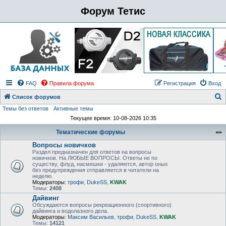
Форум Тетис
FAQ
Правила форума
Регистрация
Вход
Список форумов
Темы без ответов
Активные темы
о
Текущее время: 10-08-2026 10:35
и
Тематические форумы
с
Вопросы новичков
к
Раздел предназначен для ответов на вопросы
новичков. На ЛЮБЫЕ ВОПРОСЫ. Ответы не по
существу, флуд, насмешки - удаляются, автор оных
без предупреждения отправляется в читатели на
неделю.
Модераторы:
трофи
,
DukeSS
,
KWAK
Темы:
2408
Дайвинг
Обсуждаются вопросы рекреационного (спортивного)
дайвинга и водолазного дела.
Модераторы:
Максим Васильев
,
трофи
,
DukeSS
,
KWAK
Темы:
14121