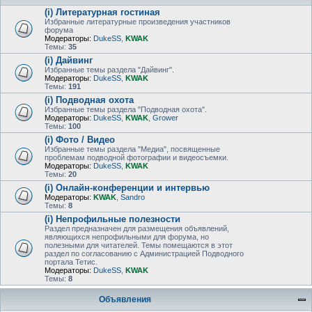
(i) Литературная гостиная
Избранные литературные произведения участников
форума
Модераторы:
DukeSS
,
KWAK
Темы:
35
(i) Дайвинг
Избранные темы раздела "Дайвинг".
Модераторы:
DukeSS
,
KWAK
Темы:
191
(i) Подводная охота
Избранные темы раздела "Подводная охота".
Модераторы:
DukeSS
,
KWAK
,
Grower
Темы:
100
(i) Фото / Видео
Избранные темы раздела "Медиа", посвященные
проблемам подводной фотографии и видеосъемки.
Модераторы:
DukeSS
,
KWAK
Темы:
20
(i) Онлайн-конференции и интервью
Модераторы:
KWAK
,
Sandro
Темы:
8
(i) Непрофильные полезности
Раздел предназначен для размещения объявлений,
являющихся непрофильными для форума, но
полезными для читателей. Темы помещаются в этот
раздел по согласованию с Администрацией Подводного
портала Тетис.
Модераторы:
DukeSS
,
KWAK
Темы:
8
Объявления