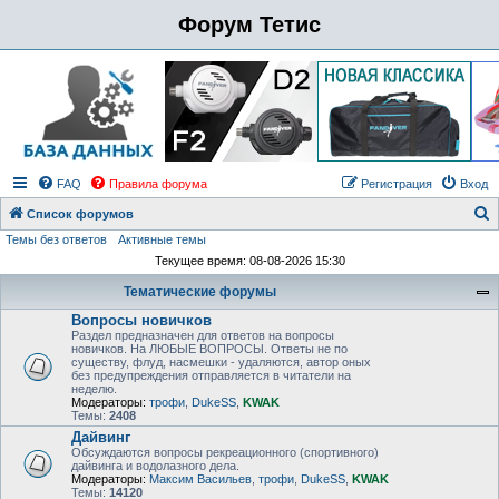
Форум Тетис
FAQ
Правила форума
Регистрация
Вход
Список форумов
Темы без ответов
Активные темы
о
Текущее время: 08-08-2026 15:30
и
Тематические форумы
с
Вопросы новичков
к
Раздел предназначен для ответов на вопросы
новичков. На ЛЮБЫЕ ВОПРОСЫ. Ответы не по
существу, флуд, насмешки - удаляются, автор оных
без предупреждения отправляется в читатели на
неделю.
Модераторы:
трофи
,
DukeSS
,
KWAK
Темы:
2408
Дайвинг
Обсуждаются вопросы рекреационного (спортивного)
дайвинга и водолазного дела.
Модераторы:
Максим Васильев
,
трофи
,
DukeSS
,
KWAK
Темы:
14120