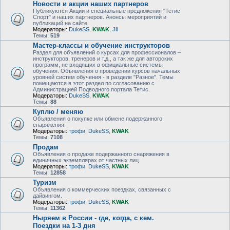
Новости и акции наших партнеров
Публикуются Акции и специальные предложения "Тетис
Спорт" и наших партнеров. Анонсы мероприятий и
публикаций на сайте.
Модераторы:
DukeSS
,
KWAK
,
Jil
Темы:
519
Мастер-классы и обучение инструкторов
Раздел для объявлений о курсах для профессионалов –
инструкторов, тренеров и т.д., а так же для авторских
программ, не входящих в официальные системы
обучения. Объявления о проведении курсов начальных
уровней систем обучения - в разделе "Разное". Темы
помещаются в этот раздел по согласованию с
Администрацией Подводного портала Тетис.
Модераторы:
DukeSS
,
KWAK
Темы:
88
Куплю / меняю
Объявления о покупке или обмене подержанного
снаряжения.
Модераторы:
трофи
,
DukeSS
,
KWAK
Темы:
7108
Продам
Объявления о продаже подержанного снаряжения в
единичных экземплярах от частных лиц.
Модераторы:
трофи
,
DukeSS
,
KWAK
Темы:
12858
Туризм
Объявления о коммерческих поездках, связанных с
дайвингом.
Модераторы:
трофи
,
DukeSS
,
KWAK
Темы:
11362
Ныряем в России - где, когда, с кем.
Поездки на 1-3 дня