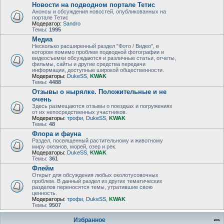
Новости на подводном портале Тетис
Анонсы и обсуждения новостей, опубликованных на
портале Тетис
Модератор:
Sandro
Темы:
1995
Медиа
Несколько расширенный раздел "Фото / Видео", в
котором помимо проблем подводной фотографии и
видеосъемки обсуждаются и различные статьи, отчеты,
фильмы, сайты и другие средства передачи
информации, доступные широкой общественности.
Модераторы:
DukeSS
,
KWAK
Темы:
4488
Отзывы о нырялке. Положительные и не
очень
Здесь размещаются отзывы о поездках и погружениях
от их непосредственных участников.
Модераторы:
трофи
,
DukeSS
,
KWAK
Темы:
48
Флора и фауна
Раздел, посвященный растительному и животному
миру океанов, морей, озер и рек.
Модераторы:
DukeSS
,
KWAK
Темы:
361
Флейм
Открыт для обсуждения любых околотусовочных
проблем. В данный раздел из других тематических
разделов переносятся темы, утратившие свою
ценность.
Модераторы:
трофи
,
DukeSS
,
KWAK
Темы:
9507
Избранное