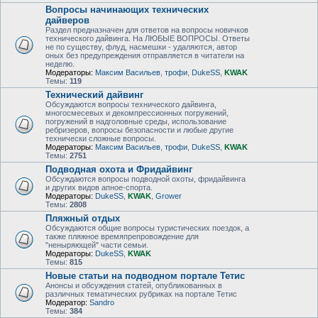
Вопросы начинающих технических
дайверов
Раздел предназначен для ответов на вопросы новичков
технического дайвинга. На ЛЮБЫЕ ВОПРОСЫ. Ответы
не по существу, флуд, насмешки - удаляются, автор
оных без предупреждения отправляется в читатели на
неделю.
Модераторы:
Максим Васильев
,
трофи
,
DukeSS
,
KWAK
Темы:
119
Технический дайвинг
Обсуждаются вопросы технического дайвинга,
многосмесевых и декомпрессионных погружений,
погружений в надголовные среды, использование
ребризеров, вопросы безопасности и любые другие
технически сложные вопросы.
Модераторы:
Максим Васильев
,
трофи
,
DukeSS
,
KWAK
Темы:
2751
Подводная охота и Фридайвинг
Обсуждаются вопросы подводной охоты, фридайвинга
и других видов апное-спорта.
Модераторы:
DukeSS
,
KWAK
,
Grower
Темы:
2808
Пляжный отдых
Обсуждаются общие вопросы туристических поездок, а
также пляжное времяпрепровождение для
"неныряющей" части семьи.
Модераторы:
DukeSS
,
KWAK
Темы:
815
Новые статьи на подводном портале Тетис
Анонсы и обсуждения статей, опубликованных в
различных тематических рубриках на портале Тетис
Модератор:
Sandro
Темы:
384