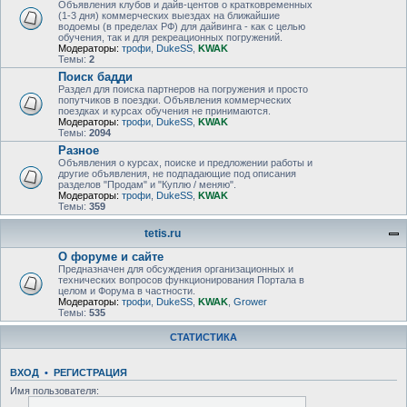
Объявления клубов и дайв-центов о кратковременных
(1-3 дня) коммерческих выездах на ближайшие
водоемы (в пределах РФ) для дайвинга - как с целью
обучения, так и для рекреационных погружений.
Модераторы:
трофи
,
DukeSS
,
KWAK
Темы:
2
Поиск бадди
Раздел для поиска партнеров на погружения и просто
попутчиков в поездки. Объявления коммерческих
поездках и курсах обучения не принимаются.
Модераторы:
трофи
,
DukeSS
,
KWAK
Темы:
2094
Разное
Объявления о курсах, поиске и предложении работы и
другие объявления, не подпадающие под описания
разделов "Продам" и "Куплю / меняю".
Модераторы:
трофи
,
DukeSS
,
KWAK
Темы:
359
tetis.ru
О форуме и сайте
Предназначен для обсуждения организационных и
технических вопросов функционирования Портала в
целом и Форума в частности.
Модераторы:
трофи
,
DukeSS
,
KWAK
,
Grower
Темы:
535
СТАТИСТИКА
ВХОД
•
РЕГИСТРАЦИЯ
Имя пользователя: