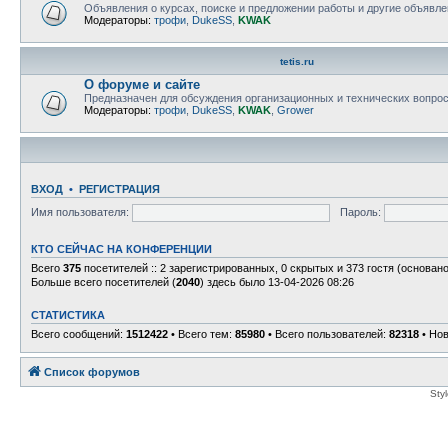
Объявления о курсах, поиске и предложении работы и другие объявле
Модераторы:
трофи
,
DukeSS
,
KWAK
tetis.ru
О форуме и сайте
Предназначен для обсуждения организационных и технических вопрос
Модераторы:
трофи
,
DukeSS
,
KWAK
,
Grower
ВХОД
•
РЕГИСТРАЦИЯ
Имя пользователя:
Пароль:
КТО СЕЙЧАС НА КОНФЕРЕНЦИИ
Всего
375
посетителей :: 2 зарегистрированных, 0 скрытых и 373 гостя (основан
Больше всего посетителей (
2040
) здесь было 13-04-2026 08:26
СТАТИСТИКА
Всего сообщений:
1512422
• Всего тем:
85980
• Всего пользователей:
82318
• Но
Список форумов
Sty