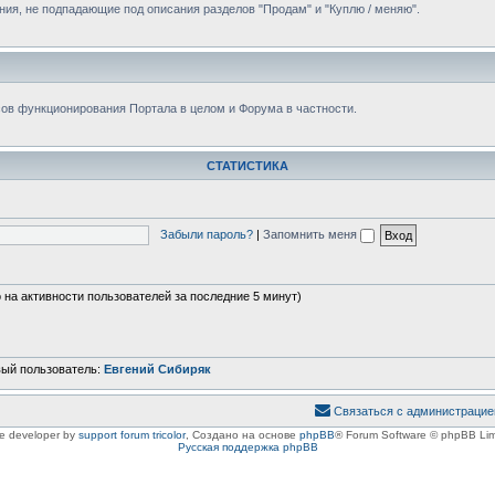
ния, не подпадающие под описания разделов "Продам" и "Куплю / меняю".
ов функционирования Портала в целом и Форума в частности.
СТАТИСТИКА
Забыли пароль?
|
Запомнить меня
о на активности пользователей за последние 5 минут)
вый пользователь:
Евгений Сибиряк
Связаться с администрацие
le developer by
support forum tricolor
,
Создано на основе
phpBB
® Forum Software © phpBB Lim
Русская поддержка phpBB