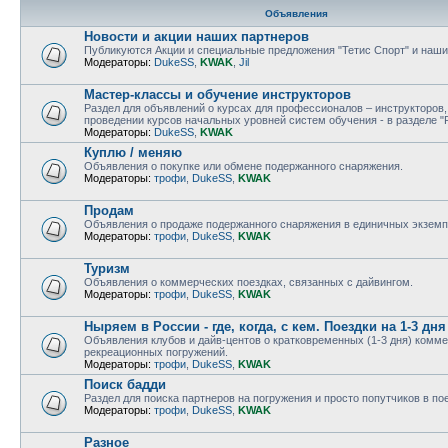
Объявления
Новости и акции наших партнеров
Публикуются Акции и специальные предложения "Тетис Спорт" и наши
Модераторы:
DukeSS
,
KWAK
,
Jil
Мастер-классы и обучение инструкторов
Раздел для объявлений о курсах для профессионалов – инструкторов,
проведении курсов начальных уровней систем обучения - в разделе "
Модераторы:
DukeSS
,
KWAK
Куплю / меняю
Объявления о покупке или обмене подержанного снаряжения.
Модераторы:
трофи
,
DukeSS
,
KWAK
Продам
Объявления о продаже подержанного снаряжения в единичных экземп
Модераторы:
трофи
,
DukeSS
,
KWAK
Туризм
Объявления о коммерческих поездках, связанных с дайвингом.
Модераторы:
трофи
,
DukeSS
,
KWAK
Ныряем в России - где, когда, с кем. Поездки на 1-3 дня
Объявления клубов и дайв-центов о кратковременных (1-3 дня) комме
рекреационных погружений.
Модераторы:
трофи
,
DukeSS
,
KWAK
Поиск бадди
Раздел для поиска партнеров на погружения и просто попутчиков в п
Модераторы:
трофи
,
DukeSS
,
KWAK
Разное