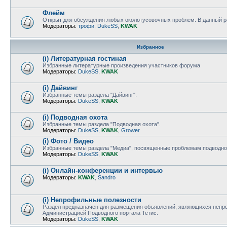
Флейм
Открыт для обсуждения любых околотусовочных проблем. В данный ра
Модераторы:
трофи
,
DukeSS
,
KWAK
Избранное
(i) Литературная гостиная
Избранные литературные произведения участников форума
Модераторы:
DukeSS
,
KWAK
(i) Дайвинг
Избранные темы раздела "Дайвинг".
Модераторы:
DukeSS
,
KWAK
(i) Подводная охота
Избранные темы раздела "Подводная охота".
Модераторы:
DukeSS
,
KWAK
,
Grower
(i) Фото / Видео
Избранные темы раздела "Медиа", посвященные проблемам подводно
Модераторы:
DukeSS
,
KWAK
(i) Онлайн-конференции и интервью
Модераторы:
KWAK
,
Sandro
(i) Непрофильные полезности
Раздел предназначен для размещения объявлений, являющихся непро
Администрацией Подводного портала Тетис.
Модераторы:
DukeSS
,
KWAK