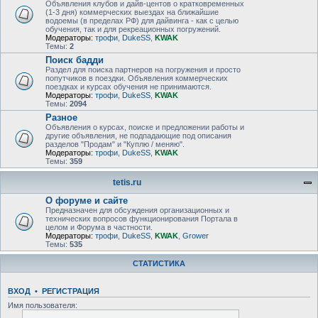
Объявления клубов и дайв-центов о кратковременных
(1-3 дня) коммерческих выездах на ближайшие
водоемы (в пределах РФ) для дайвинга - как с целью
обучения, так и для рекреационных погружений.
Модераторы:
трофи
,
DukeSS
,
KWAK
Темы:
2
Поиск бадди
Раздел для поиска партнеров на погружения и просто
попутчиков в поездки. Объявления коммерческих
поездках и курсах обучения не принимаются.
Модераторы:
трофи
,
DukeSS
,
KWAK
Темы:
2094
Разное
Объявления о курсах, поиске и предложении работы и
другие объявления, не подпадающие под описания
разделов "Продам" и "Куплю / меняю".
Модераторы:
трофи
,
DukeSS
,
KWAK
Темы:
359
tetis.ru
О форуме и сайте
Предназначен для обсуждения организационных и
технических вопросов функционирования Портала в
целом и Форума в частности.
Модераторы:
трофи
,
DukeSS
,
KWAK
,
Grower
Темы:
535
СТАТИСТИКА
ВХОД
•
РЕГИСТРАЦИЯ
Имя пользователя: