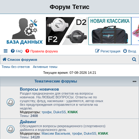
Форум Тетис
FAQ
Правила форума
Регистрация
Вход
Список форумов
Темы без ответов
Активные темы
о
Текущее время: 07-08-2026 14:21
и
Тематические форумы
с
Вопросы новичков
к
Раздел предназначен для ответов на вопросы
новичков. На ЛЮБЫЕ ВОПРОСЫ. Ответы не по
существу, флуд, насмешки - удаляются, автор оных
без предупреждения отправляется в читатели на
неделю.
Модераторы:
трофи
,
DukeSS
,
KWAK
Темы:
2408
Дайвинг
Обсуждаются вопросы рекреационного (спортивного)
дайвинга и водолазного дела.
Модераторы:
Максим Васильев
,
трофи
,
DukeSS
,
KWAK
Темы:
14120