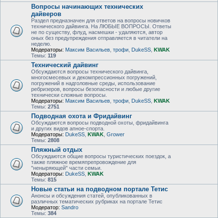
Вопросы начинающих технических
дайверов
Раздел предназначен для ответов на вопросы новичков
технического дайвинга. На ЛЮБЫЕ ВОПРОСЫ. Ответы
не по существу, флуд, насмешки - удаляются, автор
оных без предупреждения отправляется в читатели на
неделю.
Модераторы:
Максим Васильев
,
трофи
,
DukeSS
,
KWAK
Темы:
119
Технический дайвинг
Обсуждаются вопросы технического дайвинга,
многосмесевых и декомпрессионных погружений,
погружений в надголовные среды, использование
ребризеров, вопросы безопасности и любые другие
технически сложные вопросы.
Модераторы:
Максим Васильев
,
трофи
,
DukeSS
,
KWAK
Темы:
2751
Подводная охота и Фридайвинг
Обсуждаются вопросы подводной охоты, фридайвинга
и других видов апное-спорта.
Модераторы:
DukeSS
,
KWAK
,
Grower
Темы:
2808
Пляжный отдых
Обсуждаются общие вопросы туристических поездок, а
также пляжное времяпрепровождение для
"неныряющей" части семьи.
Модераторы:
DukeSS
,
KWAK
Темы:
815
Новые статьи на подводном портале Тетис
Анонсы и обсуждения статей, опубликованных в
различных тематических рубриках на портале Тетис
Модератор:
Sandro
Темы:
384