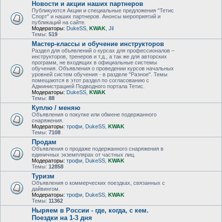
Новости и акции наших партнеров
Публикуются Акции и специальные предложения "Тетис
Спорт" и наших партнеров. Анонсы мероприятий и
публикаций на сайте.
Модераторы:
DukeSS
,
KWAK
,
Jil
Темы:
519
Мастер-классы и обучение инструкторов
Раздел для объявлений о курсах для профессионалов –
инструкторов, тренеров и т.д., а так же для авторских
программ, не входящих в официальные системы
обучения. Объявления о проведении курсов начальных
уровней систем обучения - в разделе "Разное". Темы
помещаются в этот раздел по согласованию с
Администрацией Подводного портала Тетис.
Модераторы:
DukeSS
,
KWAK
Темы:
88
Куплю / меняю
Объявления о покупке или обмене подержанного
снаряжения.
Модераторы:
трофи
,
DukeSS
,
KWAK
Темы:
7108
Продам
Объявления о продаже подержанного снаряжения в
единичных экземплярах от частных лиц.
Модераторы:
трофи
,
DukeSS
,
KWAK
Темы:
12858
Туризм
Объявления о коммерческих поездках, связанных с
дайвингом.
Модераторы:
трофи
,
DukeSS
,
KWAK
Темы:
11362
Ныряем в России - где, когда, с кем.
Поездки на 1-3 дня