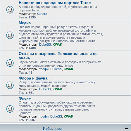
Новости на подводном портале Тетис
Анонсы и обсуждения новостей, опубликованных на
портале Тетис
Модератор:
Sandro
Темы:
1995
Медиа
Несколько расширенный раздел "Фото / Видео", в
котором помимо проблем подводной фотографии и
видеосъемки обсуждаются и различные статьи, отчеты,
фильмы, сайты и другие средства передачи
информации, доступные широкой общественности.
Модераторы:
DukeSS
,
KWAK
Темы:
4488
Отзывы о нырялке. Положительные и не
очень
Здесь размещаются отзывы о поездках и погружениях
от их непосредственных участников.
Модераторы:
трофи
,
DukeSS
,
KWAK
Темы:
48
Флора и фауна
Раздел, посвященный растительному и животному
миру океанов, морей, озер и рек.
Модераторы:
DukeSS
,
KWAK
Темы:
361
Флейм
Открыт для обсуждения любых околотусовочных
проблем. В данный раздел из других тематических
разделов переносятся темы, утратившие свою
ценность.
Модераторы:
трофи
,
DukeSS
,
KWAK
Темы:
9507
Избранное