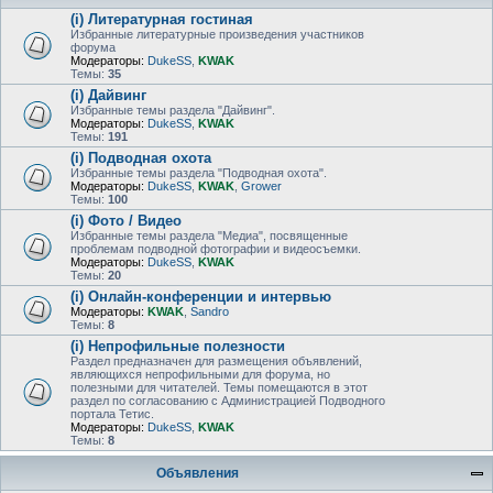
(i) Литературная гостиная
Избранные литературные произведения участников
форума
Модераторы:
DukeSS
,
KWAK
Темы:
35
(i) Дайвинг
Избранные темы раздела "Дайвинг".
Модераторы:
DukeSS
,
KWAK
Темы:
191
(i) Подводная охота
Избранные темы раздела "Подводная охота".
Модераторы:
DukeSS
,
KWAK
,
Grower
Темы:
100
(i) Фото / Видео
Избранные темы раздела "Медиа", посвященные
проблемам подводной фотографии и видеосъемки.
Модераторы:
DukeSS
,
KWAK
Темы:
20
(i) Онлайн-конференции и интервью
Модераторы:
KWAK
,
Sandro
Темы:
8
(i) Непрофильные полезности
Раздел предназначен для размещения объявлений,
являющихся непрофильными для форума, но
полезными для читателей. Темы помещаются в этот
раздел по согласованию с Администрацией Подводного
портала Тетис.
Модераторы:
DukeSS
,
KWAK
Темы:
8
Объявления