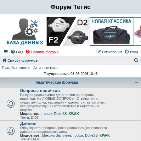
Форум Тетис
FAQ
Правила форума
Регистрация
Вход
Список форумов
Темы без ответов
Активные темы
о
Текущее время: 08-08-2026 10:46
и
Тематические форумы
с
Вопросы новичков
к
Раздел предназначен для ответов на вопросы
новичков. На ЛЮБЫЕ ВОПРОСЫ. Ответы не по
существу, флуд, насмешки - удаляются, автор оных
без предупреждения отправляется в читатели на
неделю.
Модераторы:
трофи
,
DukeSS
,
KWAK
Темы:
2408
Дайвинг
Обсуждаются вопросы рекреационного (спортивного)
дайвинга и водолазного дела.
Модераторы:
Максим Васильев
,
трофи
,
DukeSS
,
KWAK
Темы:
14120