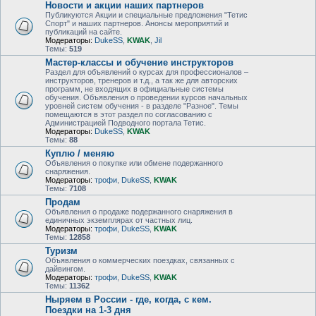
Новости и акции наших партнеров
Публикуются Акции и специальные предложения "Тетис
Спорт" и наших партнеров. Анонсы мероприятий и
публикаций на сайте.
Модераторы:
DukeSS
,
KWAK
,
Jil
Темы:
519
Мастер-классы и обучение инструкторов
Раздел для объявлений о курсах для профессионалов –
инструкторов, тренеров и т.д., а так же для авторских
программ, не входящих в официальные системы
обучения. Объявления о проведении курсов начальных
уровней систем обучения - в разделе "Разное". Темы
помещаются в этот раздел по согласованию с
Администрацией Подводного портала Тетис.
Модераторы:
DukeSS
,
KWAK
Темы:
88
Куплю / меняю
Объявления о покупке или обмене подержанного
снаряжения.
Модераторы:
трофи
,
DukeSS
,
KWAK
Темы:
7108
Продам
Объявления о продаже подержанного снаряжения в
единичных экземплярах от частных лиц.
Модераторы:
трофи
,
DukeSS
,
KWAK
Темы:
12858
Туризм
Объявления о коммерческих поездках, связанных с
дайвингом.
Модераторы:
трофи
,
DukeSS
,
KWAK
Темы:
11362
Ныряем в России - где, когда, с кем.
Поездки на 1-3 дня