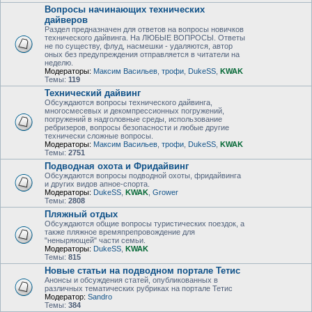
Вопросы начинающих технических
дайверов
Раздел предназначен для ответов на вопросы новичков
технического дайвинга. На ЛЮБЫЕ ВОПРОСЫ. Ответы
не по существу, флуд, насмешки - удаляются, автор
оных без предупреждения отправляется в читатели на
неделю.
Модераторы:
Максим Васильев
,
трофи
,
DukeSS
,
KWAK
Темы:
119
Технический дайвинг
Обсуждаются вопросы технического дайвинга,
многосмесевых и декомпрессионных погружений,
погружений в надголовные среды, использование
ребризеров, вопросы безопасности и любые другие
технически сложные вопросы.
Модераторы:
Максим Васильев
,
трофи
,
DukeSS
,
KWAK
Темы:
2751
Подводная охота и Фридайвинг
Обсуждаются вопросы подводной охоты, фридайвинга
и других видов апное-спорта.
Модераторы:
DukeSS
,
KWAK
,
Grower
Темы:
2808
Пляжный отдых
Обсуждаются общие вопросы туристических поездок, а
также пляжное времяпрепровождение для
"неныряющей" части семьи.
Модераторы:
DukeSS
,
KWAK
Темы:
815
Новые статьи на подводном портале Тетис
Анонсы и обсуждения статей, опубликованных в
различных тематических рубриках на портале Тетис
Модератор:
Sandro
Темы:
384