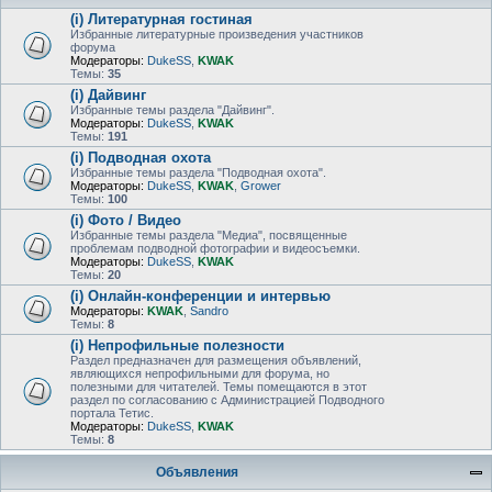
(i) Литературная гостиная
Избранные литературные произведения участников
форума
Модераторы:
DukeSS
,
KWAK
Темы:
35
(i) Дайвинг
Избранные темы раздела "Дайвинг".
Модераторы:
DukeSS
,
KWAK
Темы:
191
(i) Подводная охота
Избранные темы раздела "Подводная охота".
Модераторы:
DukeSS
,
KWAK
,
Grower
Темы:
100
(i) Фото / Видео
Избранные темы раздела "Медиа", посвященные
проблемам подводной фотографии и видеосъемки.
Модераторы:
DukeSS
,
KWAK
Темы:
20
(i) Онлайн-конференции и интервью
Модераторы:
KWAK
,
Sandro
Темы:
8
(i) Непрофильные полезности
Раздел предназначен для размещения объявлений,
являющихся непрофильными для форума, но
полезными для читателей. Темы помещаются в этот
раздел по согласованию с Администрацией Подводного
портала Тетис.
Модераторы:
DukeSS
,
KWAK
Темы:
8
Объявления