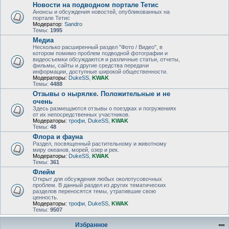
Новости на подводном портале Тетис
Анонсы и обсуждения новостей, опубликованных на
портале Тетис
Модератор:
Sandro
Темы:
1995
Медиа
Несколько расширенный раздел "Фото / Видео", в
котором помимо проблем подводной фотографии и
видеосъемки обсуждаются и различные статьи, отчеты,
фильмы, сайты и другие средства передачи
информации, доступные широкой общественности.
Модераторы:
DukeSS
,
KWAK
Темы:
4488
Отзывы о нырялке. Положительные и не
очень
Здесь размещаются отзывы о поездках и погружениях
от их непосредственных участников.
Модераторы:
трофи
,
DukeSS
,
KWAK
Темы:
48
Флора и фауна
Раздел, посвященный растительному и животному
миру океанов, морей, озер и рек.
Модераторы:
DukeSS
,
KWAK
Темы:
361
Флейм
Открыт для обсуждения любых околотусовочных
проблем. В данный раздел из других тематических
разделов переносятся темы, утратившие свою
ценность.
Модераторы:
трофи
,
DukeSS
,
KWAK
Темы:
9507
Избранное