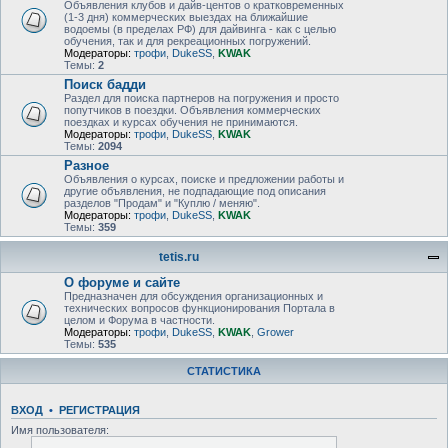
Объявления клубов и дайв-центов о кратковременных
(1-3 дня) коммерческих выездах на ближайшие
водоемы (в пределах РФ) для дайвинга - как с целью
обучения, так и для рекреационных погружений.
Модераторы:
трофи
,
DukeSS
,
KWAK
Темы:
2
Поиск бадди
Раздел для поиска партнеров на погружения и просто
попутчиков в поездки. Объявления коммерческих
поездках и курсах обучения не принимаются.
Модераторы:
трофи
,
DukeSS
,
KWAK
Темы:
2094
Разное
Объявления о курсах, поиске и предложении работы и
другие объявления, не подпадающие под описания
разделов "Продам" и "Куплю / меняю".
Модераторы:
трофи
,
DukeSS
,
KWAK
Темы:
359
tetis.ru
О форуме и сайте
Предназначен для обсуждения организационных и
технических вопросов функционирования Портала в
целом и Форума в частности.
Модераторы:
трофи
,
DukeSS
,
KWAK
,
Grower
Темы:
535
СТАТИСТИКА
ВХОД
•
РЕГИСТРАЦИЯ
Имя пользователя: