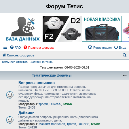
Форум Тетис
FAQ
Правила форума
Регистрация
Вход
Список форумов
Темы без ответов
Активные темы
о
Текущее время: 06-08-2026 06:51
и
Тематические форумы
с
Вопросы новичков
к
Раздел предназначен для ответов на вопросы
новичков. На ЛЮБЫЕ ВОПРОСЫ. Ответы не по
существу, флуд, насмешки - удаляются, автор оных
без предупреждения отправляется в читатели на
неделю.
Модераторы:
трофи
,
DukeSS
,
KWAK
Темы:
2408
Дайвинг
Обсуждаются вопросы рекреационного (спортивного)
дайвинга и водолазного дела.
Модераторы:
Максим Васильев
,
трофи
,
DukeSS
,
KWAK
Темы:
14120