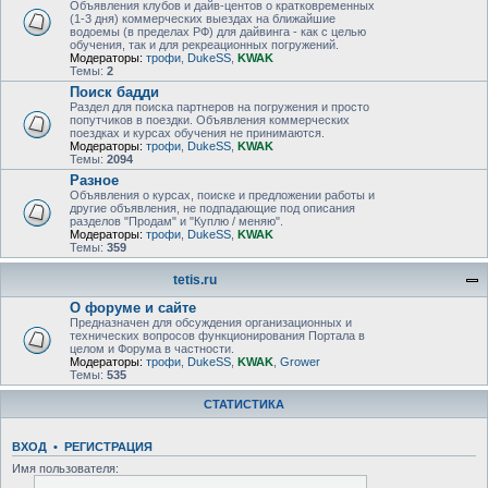
Объявления клубов и дайв-центов о кратковременных
(1-3 дня) коммерческих выездах на ближайшие
водоемы (в пределах РФ) для дайвинга - как с целью
обучения, так и для рекреационных погружений.
Модераторы:
трофи
,
DukeSS
,
KWAK
Темы:
2
Поиск бадди
Раздел для поиска партнеров на погружения и просто
попутчиков в поездки. Объявления коммерческих
поездках и курсах обучения не принимаются.
Модераторы:
трофи
,
DukeSS
,
KWAK
Темы:
2094
Разное
Объявления о курсах, поиске и предложении работы и
другие объявления, не подпадающие под описания
разделов "Продам" и "Куплю / меняю".
Модераторы:
трофи
,
DukeSS
,
KWAK
Темы:
359
tetis.ru
О форуме и сайте
Предназначен для обсуждения организационных и
технических вопросов функционирования Портала в
целом и Форума в частности.
Модераторы:
трофи
,
DukeSS
,
KWAK
,
Grower
Темы:
535
СТАТИСТИКА
ВХОД
•
РЕГИСТРАЦИЯ
Имя пользователя: