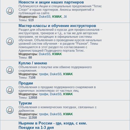
Новости и акции наших партнеров
Публикуются Акции и специальные предложения "Тетис
Спорт" и наших партнеров. Анонсы мероприятий и
публикаций на сайте.
Модераторы:
DukeSS
,
KWAK
,
Jil
Темы:
519
Мастер-классы и обучение инструкторов
Раздел для объявлений о курсах для профессионалов –
инструкторов, тренеров и т.д., а так же для авторских
программ, не входящих в официальные системы
обучения. Объявления о проведении курсов начальных
уровней систем обучения - в разделе "Разное". Темы
помещаются в этот раздел по согласованию с
Администрацией Подводного портала Тетис.
Модераторы:
DukeSS
,
KWAK
Темы:
88
Куплю / меняю
Объявления о покупке или обмене подержанного
снаряжения.
Модераторы:
трофи
,
DukeSS
,
KWAK
Темы:
7108
Продам
Объявления о продаже подержанного снаряжения в
единичных экземплярах от частных лиц.
Модераторы:
трофи
,
DukeSS
,
KWAK
Темы:
12858
Туризм
Объявления о коммерческих поездках, связанных с
дайвингом.
Модераторы:
трофи
,
DukeSS
,
KWAK
Темы:
11358
Ныряем в России - где, когда, с кем.
Поездки на 1-3 дня