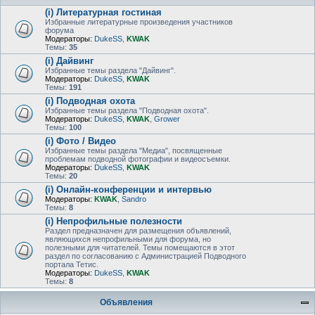
(i) Литературная гостиная
Избранные литературные произведения участников
форума
Модераторы:
DukeSS
,
KWAK
Темы:
35
(i) Дайвинг
Избранные темы раздела "Дайвинг".
Модераторы:
DukeSS
,
KWAK
Темы:
191
(i) Подводная охота
Избранные темы раздела "Подводная охота".
Модераторы:
DukeSS
,
KWAK
,
Grower
Темы:
100
(i) Фото / Видео
Избранные темы раздела "Медиа", посвященные
проблемам подводной фотографии и видеосъемки.
Модераторы:
DukeSS
,
KWAK
Темы:
20
(i) Онлайн-конференции и интервью
Модераторы:
KWAK
,
Sandro
Темы:
8
(i) Непрофильные полезности
Раздел предназначен для размещения объявлений,
являющихся непрофильными для форума, но
полезными для читателей. Темы помещаются в этот
раздел по согласованию с Администрацией Подводного
портала Тетис.
Модераторы:
DukeSS
,
KWAK
Темы:
8
Объявления