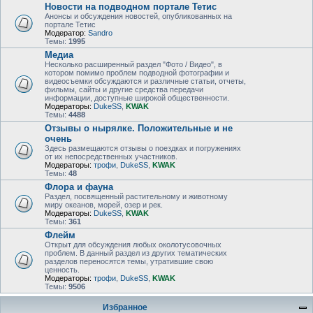
Новости на подводном портале Тетис
Анонсы и обсуждения новостей, опубликованных на
портале Тетис
Модератор:
Sandro
Темы:
1995
Медиа
Несколько расширенный раздел "Фото / Видео", в
котором помимо проблем подводной фотографии и
видеосъемки обсуждаются и различные статьи, отчеты,
фильмы, сайты и другие средства передачи
информации, доступные широкой общественности.
Модераторы:
DukeSS
,
KWAK
Темы:
4488
Отзывы о нырялке. Положительные и не
очень
Здесь размещаются отзывы о поездках и погружениях
от их непосредственных участников.
Модераторы:
трофи
,
DukeSS
,
KWAK
Темы:
48
Флора и фауна
Раздел, посвященный растительному и животному
миру океанов, морей, озер и рек.
Модераторы:
DukeSS
,
KWAK
Темы:
361
Флейм
Открыт для обсуждения любых околотусовочных
проблем. В данный раздел из других тематических
разделов переносятся темы, утратившие свою
ценность.
Модераторы:
трофи
,
DukeSS
,
KWAK
Темы:
9506
Избранное