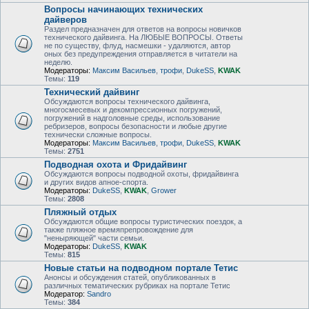
Вопросы начинающих технических
дайверов
Раздел предназначен для ответов на вопросы новичков
технического дайвинга. На ЛЮБЫЕ ВОПРОСЫ. Ответы
не по существу, флуд, насмешки - удаляются, автор
оных без предупреждения отправляется в читатели на
неделю.
Модераторы:
Максим Васильев
,
трофи
,
DukeSS
,
KWAK
Темы:
119
Технический дайвинг
Обсуждаются вопросы технического дайвинга,
многосмесевых и декомпрессионных погружений,
погружений в надголовные среды, использование
ребризеров, вопросы безопасности и любые другие
технически сложные вопросы.
Модераторы:
Максим Васильев
,
трофи
,
DukeSS
,
KWAK
Темы:
2751
Подводная охота и Фридайвинг
Обсуждаются вопросы подводной охоты, фридайвинга
и других видов апное-спорта.
Модераторы:
DukeSS
,
KWAK
,
Grower
Темы:
2808
Пляжный отдых
Обсуждаются общие вопросы туристических поездок, а
также пляжное времяпрепровождение для
"неныряющей" части семьи.
Модераторы:
DukeSS
,
KWAK
Темы:
815
Новые статьи на подводном портале Тетис
Анонсы и обсуждения статей, опубликованных в
различных тематических рубриках на портале Тетис
Модератор:
Sandro
Темы:
384