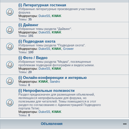
(i) Литературная гостиная
Избранные литературные произведения участников
форума
Модераторы:
DukeSS
,
KWAK
Темы:
35
(i) Дайвинг
Избранные темы раздела "Дайвинг".
Модераторы:
DukeSS
,
KWAK
Темы:
191
(i) Подводная охота
Избранные темы раздела "Подводная охота".
Модераторы:
DukeSS
,
KWAK
,
Grower
Темы:
100
(i) Фото / Видео
Избранные темы раздела "Медиа", посвященные
проблемам подводной фотографии и видеосъемки.
Модераторы:
DukeSS
,
KWAK
Темы:
20
(i) Онлайн-конференции и интервью
Модераторы:
KWAK
,
Sandro
Темы:
8
(i) Непрофильные полезности
Раздел предназначен для размещения объявлений,
являющихся непрофильными для форума, но
полезными для читателей. Темы помещаются в этот
раздел по согласованию с Администрацией Подводного
портала Тетис.
Модераторы:
DukeSS
,
KWAK
Темы:
8
Объявления