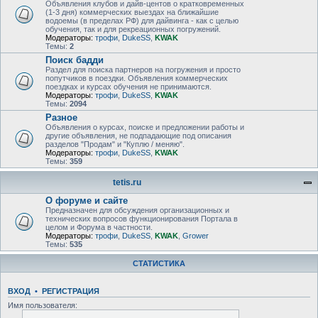
Объявления клубов и дайв-центов о кратковременных
(1-3 дня) коммерческих выездах на ближайшие
водоемы (в пределах РФ) для дайвинга - как с целью
обучения, так и для рекреационных погружений.
Модераторы:
трофи
,
DukeSS
,
KWAK
Темы:
2
Поиск бадди
Раздел для поиска партнеров на погружения и просто
попутчиков в поездки. Объявления коммерческих
поездках и курсах обучения не принимаются.
Модераторы:
трофи
,
DukeSS
,
KWAK
Темы:
2094
Разное
Объявления о курсах, поиске и предложении работы и
другие объявления, не подпадающие под описания
разделов "Продам" и "Куплю / меняю".
Модераторы:
трофи
,
DukeSS
,
KWAK
Темы:
359
tetis.ru
О форуме и сайте
Предназначен для обсуждения организационных и
технических вопросов функционирования Портала в
целом и Форума в частности.
Модераторы:
трофи
,
DukeSS
,
KWAK
,
Grower
Темы:
535
СТАТИСТИКА
ВХОД
•
РЕГИСТРАЦИЯ
Имя пользователя: