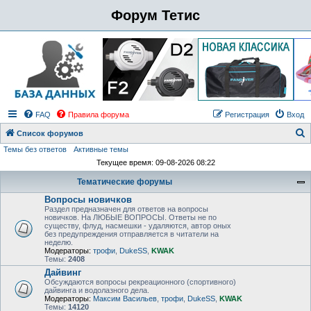
Форум Тетис
FAQ
Правила форума
Регистрация
Вход
Список форумов
Темы без ответов
Активные темы
о
Текущее время: 09-08-2026 08:22
и
Тематические форумы
с
Вопросы новичков
к
Раздел предназначен для ответов на вопросы
новичков. На ЛЮБЫЕ ВОПРОСЫ. Ответы не по
существу, флуд, насмешки - удаляются, автор оных
без предупреждения отправляется в читатели на
неделю.
Модераторы:
трофи
,
DukeSS
,
KWAK
Темы:
2408
Дайвинг
Обсуждаются вопросы рекреационного (спортивного)
дайвинга и водолазного дела.
Модераторы:
Максим Васильев
,
трофи
,
DukeSS
,
KWAK
Темы:
14120