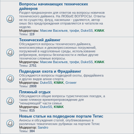
Вопросы начинающих технических
дайверов
Раздел предназначен для ответов на вопросы новичков
технического дайвинга. На ЛЮБЫЕ ВОПРОСЫ. Ответы
не по существу, флуд, насмешки - удаляются, автор
оных без предупреждения отправляется в читатели на
неделю.
Модераторы:
Максим Васильев
,
трофи
,
DukeSS
,
KWAK
Темы:
119
Технический дайвинг
Обсуждаются вопросы технического дайвинга,
многосмесевых и декомпрессионных погружений,
погружений в надголовные среды, использование
ребризеров, вопросы безопасности и любые другие
технически сложные вопросы.
Модераторы:
Максим Васильев
,
трофи
,
DukeSS
,
KWAK
Темы:
2751
Подводная охота и Фридайвинг
Обсуждаются вопросы подводной охоты, фридайвинга
и других видов апное-спорта.
Модераторы:
DukeSS
,
KWAK
,
Grower
Темы:
2808
Пляжный отдых
Обсуждаются общие вопросы туристических поездок, а
также пляжное времяпрепровождение для
"неныряющей" части семьи.
Модераторы:
DukeSS
,
KWAK
Темы:
815
Новые статьи на подводном портале Тетис
Анонсы и обсуждения статей, опубликованных в
различных тематических рубриках на портале Тетис
Модератор:
Sandro
Темы:
384