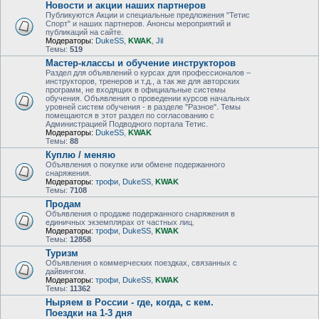
Новости и акции наших партнеров
Публикуются Акции и специальные предложения "Тетис
Спорт" и наших партнеров. Анонсы мероприятий и
публикаций на сайте.
Модераторы:
DukeSS
,
KWAK
,
Jil
Темы:
519
Мастер-классы и обучение инструкторов
Раздел для объявлений о курсах для профессионалов –
инструкторов, тренеров и т.д., а так же для авторских
программ, не входящих в официальные системы
обучения. Объявления о проведении курсов начальных
уровней систем обучения - в разделе "Разное". Темы
помещаются в этот раздел по согласованию с
Администрацией Подводного портала Тетис.
Модераторы:
DukeSS
,
KWAK
Темы:
88
Куплю / меняю
Объявления о покупке или обмене подержанного
снаряжения.
Модераторы:
трофи
,
DukeSS
,
KWAK
Темы:
7108
Продам
Объявления о продаже подержанного снаряжения в
единичных экземплярах от частных лиц.
Модераторы:
трофи
,
DukeSS
,
KWAK
Темы:
12858
Туризм
Объявления о коммерческих поездках, связанных с
дайвингом.
Модераторы:
трофи
,
DukeSS
,
KWAK
Темы:
11362
Ныряем в России - где, когда, с кем.
Поездки на 1-3 дня