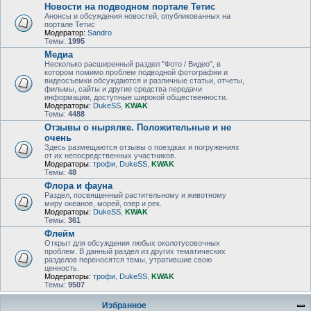
Новости на подводном портале Тетис
Анонсы и обсуждения новостей, опубликованных на
портале Тетис
Модератор:
Sandro
Темы:
1995
Медиа
Несколько расширенный раздел "Фото / Видео", в
котором помимо проблем подводной фотографии и
видеосъемки обсуждаются и различные статьи, отчеты,
фильмы, сайты и другие средства передачи
информации, доступные широкой общественности.
Модераторы:
DukeSS
,
KWAK
Темы:
4488
Отзывы о нырялке. Положительные и не
очень
Здесь размещаются отзывы о поездках и погружениях
от их непосредственных участников.
Модераторы:
трофи
,
DukeSS
,
KWAK
Темы:
48
Флора и фауна
Раздел, посвященный растительному и животному
миру океанов, морей, озер и рек.
Модераторы:
DukeSS
,
KWAK
Темы:
361
Флейм
Открыт для обсуждения любых околотусовочных
проблем. В данный раздел из других тематических
разделов переносятся темы, утратившие свою
ценность.
Модераторы:
трофи
,
DukeSS
,
KWAK
Темы:
9507
Избранное