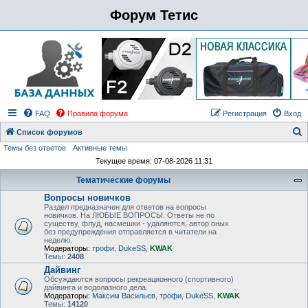
Форум Тетис
FAQ
Правила форума
Регистрация
Вход
Список форумов
Темы без ответов
Активные темы
о
Текущее время: 07-08-2026 11:31
и
Тематические форумы
с
Вопросы новичков
к
Раздел предназначен для ответов на вопросы
новичков. На ЛЮБЫЕ ВОПРОСЫ. Ответы не по
существу, флуд, насмешки - удаляются, автор оных
без предупреждения отправляется в читатели на
неделю.
Модераторы:
трофи
,
DukeSS
,
KWAK
Темы:
2408
Дайвинг
Обсуждаются вопросы рекреационного (спортивного)
дайвинга и водолазного дела.
Модераторы:
Максим Васильев
,
трофи
,
DukeSS
,
KWAK
Темы:
14120