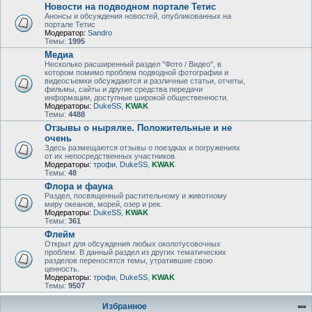
Новости на подводном портале Тетис
Анонсы и обсуждения новостей, опубликованных на
портале Тетис
Модератор:
Sandro
Темы:
1995
Медиа
Несколько расширенный раздел "Фото / Видео", в
котором помимо проблем подводной фотографии и
видеосъемки обсуждаются и различные статьи, отчеты,
фильмы, сайты и другие средства передачи
информации, доступные широкой общественности.
Модераторы:
DukeSS
,
KWAK
Темы:
4488
Отзывы о нырялке. Положительные и не
очень
Здесь размещаются отзывы о поездках и погружениях
от их непосредственных участников.
Модераторы:
трофи
,
DukeSS
,
KWAK
Темы:
48
Флора и фауна
Раздел, посвященный растительному и животному
миру океанов, морей, озер и рек.
Модераторы:
DukeSS
,
KWAK
Темы:
361
Флейм
Открыт для обсуждения любых околотусовочных
проблем. В данный раздел из других тематических
разделов переносятся темы, утратившие свою
ценность.
Модераторы:
трофи
,
DukeSS
,
KWAK
Темы:
9507
Избранное