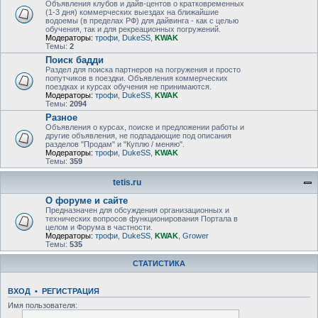
Объявления клубов и дайв-центов о кратковременных
(1-3 дня) коммерческих выездах на ближайшие
водоемы (в пределах РФ) для дайвинга - как с целью
обучения, так и для рекреационных погружений.
Модераторы:
трофи
,
DukeSS
,
KWAK
Темы:
2
Поиск бадди
Раздел для поиска партнеров на погружения и просто
попутчиков в поездки. Объявления коммерческих
поездках и курсах обучения не принимаются.
Модераторы:
трофи
,
DukeSS
,
KWAK
Темы:
2094
Разное
Объявления о курсах, поиске и предложении работы и
другие объявления, не подпадающие под описания
разделов "Продам" и "Куплю / меняю".
Модераторы:
трофи
,
DukeSS
,
KWAK
Темы:
359
tetis.ru
О форуме и сайте
Предназначен для обсуждения организационных и
технических вопросов функционирования Портала в
целом и Форума в частности.
Модераторы:
трофи
,
DukeSS
,
KWAK
,
Grower
Темы:
535
СТАТИСТИКА
ВХОД
•
РЕГИСТРАЦИЯ
Имя пользователя: