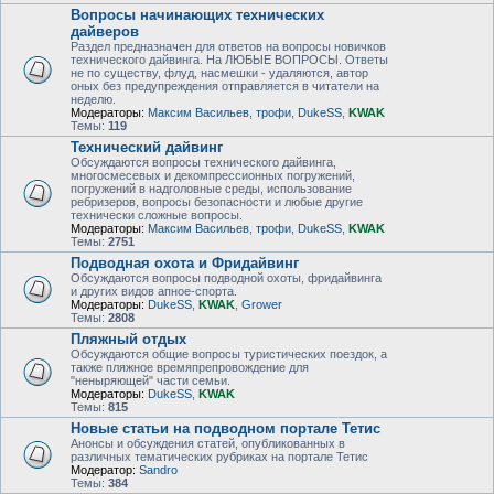
Вопросы начинающих технических
дайверов
Раздел предназначен для ответов на вопросы новичков
технического дайвинга. На ЛЮБЫЕ ВОПРОСЫ. Ответы
не по существу, флуд, насмешки - удаляются, автор
оных без предупреждения отправляется в читатели на
неделю.
Модераторы:
Максим Васильев
,
трофи
,
DukeSS
,
KWAK
Темы:
119
Технический дайвинг
Обсуждаются вопросы технического дайвинга,
многосмесевых и декомпрессионных погружений,
погружений в надголовные среды, использование
ребризеров, вопросы безопасности и любые другие
технически сложные вопросы.
Модераторы:
Максим Васильев
,
трофи
,
DukeSS
,
KWAK
Темы:
2751
Подводная охота и Фридайвинг
Обсуждаются вопросы подводной охоты, фридайвинга
и других видов апное-спорта.
Модераторы:
DukeSS
,
KWAK
,
Grower
Темы:
2808
Пляжный отдых
Обсуждаются общие вопросы туристических поездок, а
также пляжное времяпрепровождение для
"неныряющей" части семьи.
Модераторы:
DukeSS
,
KWAK
Темы:
815
Новые статьи на подводном портале Тетис
Анонсы и обсуждения статей, опубликованных в
различных тематических рубриках на портале Тетис
Модератор:
Sandro
Темы:
384