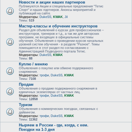
Новости и акции наших партнеров
Публикуются Акции и специальные предложения "Тетис
Спорт" и наших партнеров. Анонсы мероприятий и
публикаций на сайте.
Модераторы:
DukeSS
,
KWAK
,
Jil
Темы:
519
Мастер-классы и обучение инструкторов
Раздел для объявлений о курсах для профессионалов –
инструкторов, тренеров и т.д., а так же для авторских
программ, не входящих в официальные системы
обучения. Объявления о проведении курсов начальных
уровней систем обучения - в разделе "Разное". Темы
помещаются в этот раздел по согласованию с
Администрацией Подводного портала Тетис.
Модераторы:
DukeSS
,
KWAK
Темы:
88
Куплю / меняю
Объявления о покупке или обмене подержанного
снаряжения.
Модераторы:
трофи
,
DukeSS
,
KWAK
Темы:
7108
Продам
Объявления о продаже подержанного снаряжения в
единичных экземплярах от частных лиц.
Модераторы:
трофи
,
DukeSS
,
KWAK
Темы:
12858
Туризм
Объявления о коммерческих поездках, связанных с
дайвингом.
Модераторы:
трофи
,
DukeSS
,
KWAK
Темы:
11362
Ныряем в России - где, когда, с кем.
Поездки на 1-3 дня