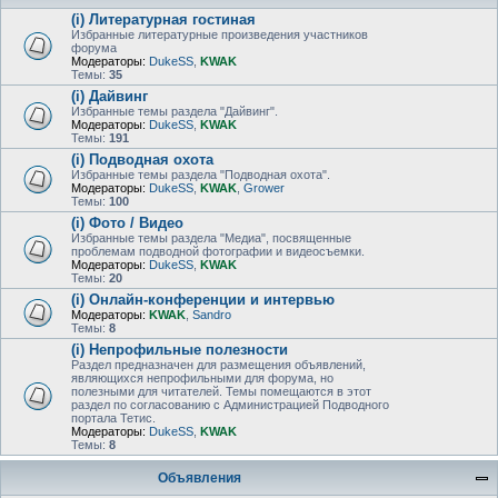
(i) Литературная гостиная
Избранные литературные произведения участников
форума
Модераторы:
DukeSS
,
KWAK
Темы:
35
(i) Дайвинг
Избранные темы раздела "Дайвинг".
Модераторы:
DukeSS
,
KWAK
Темы:
191
(i) Подводная охота
Избранные темы раздела "Подводная охота".
Модераторы:
DukeSS
,
KWAK
,
Grower
Темы:
100
(i) Фото / Видео
Избранные темы раздела "Медиа", посвященные
проблемам подводной фотографии и видеосъемки.
Модераторы:
DukeSS
,
KWAK
Темы:
20
(i) Онлайн-конференции и интервью
Модераторы:
KWAK
,
Sandro
Темы:
8
(i) Непрофильные полезности
Раздел предназначен для размещения объявлений,
являющихся непрофильными для форума, но
полезными для читателей. Темы помещаются в этот
раздел по согласованию с Администрацией Подводного
портала Тетис.
Модераторы:
DukeSS
,
KWAK
Темы:
8
Объявления