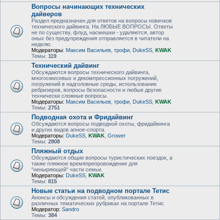
Вопросы начинающих технических
дайверов
Раздел предназначен для ответов на вопросы новичков
технического дайвинга. На ЛЮБЫЕ ВОПРОСЫ. Ответы
не по существу, флуд, насмешки - удаляются, автор
оных без предупреждения отправляется в читатели на
неделю.
Модераторы:
Максим Васильев
,
трофи
,
DukeSS
,
KWAK
Темы:
119
Технический дайвинг
Обсуждаются вопросы технического дайвинга,
многосмесевых и декомпрессионных погружений,
погружений в надголовные среды, использование
ребризеров, вопросы безопасности и любые другие
технически сложные вопросы.
Модераторы:
Максим Васильев
,
трофи
,
DukeSS
,
KWAK
Темы:
2751
Подводная охота и Фридайвинг
Обсуждаются вопросы подводной охоты, фридайвинга
и других видов апное-спорта.
Модераторы:
DukeSS
,
KWAK
,
Grower
Темы:
2808
Пляжный отдых
Обсуждаются общие вопросы туристических поездок, а
также пляжное времяпрепровождение для
"неныряющей" части семьи.
Модераторы:
DukeSS
,
KWAK
Темы:
815
Новые статьи на подводном портале Тетис
Анонсы и обсуждения статей, опубликованных в
различных тематических рубриках на портале Тетис
Модератор:
Sandro
Темы:
384