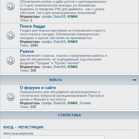
Объявления клубов и дайв-центов о кратковременных
(1-3 дня) коммерческих выездах на ближайшие
водоемы (в пределах РФ) для дайвинга - как с целью
обучения, так и для рекреационных погружений.
Модераторы:
трофи
,
DukeSS
,
KWAK
Темы:
2
Поиск бадди
Раздел для поиска партнеров на погружения и просто
попутчиков в поездки. Объявления коммерческих
поездках и курсах обучения не принимаются.
Модераторы:
трофи
,
DukeSS
,
KWAK
Темы:
2094
Разное
Объявления о курсах, поиске и предложении работы и
другие объявления, не подпадающие под описания
разделов "Продам" и "Куплю / меняю".
Модераторы:
трофи
,
DukeSS
,
KWAK
Темы:
359
tetis.ru
О форуме и сайте
Предназначен для обсуждения организационных и
технических вопросов функционирования Портала в
целом и Форума в частности.
Модераторы:
трофи
,
DukeSS
,
KWAK
,
Grower
Темы:
535
СТАТИСТИКА
ВХОД
•
РЕГИСТРАЦИЯ
Имя пользователя: