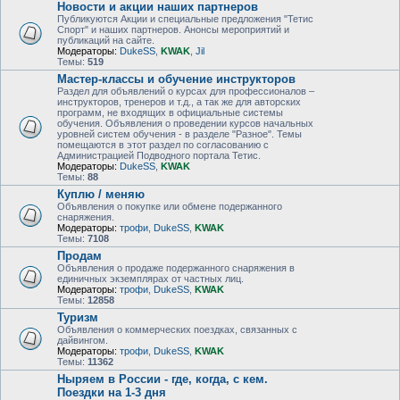
Новости и акции наших партнеров
Публикуются Акции и специальные предложения "Тетис
Спорт" и наших партнеров. Анонсы мероприятий и
публикаций на сайте.
Модераторы:
DukeSS
,
KWAK
,
Jil
Темы:
519
Мастер-классы и обучение инструкторов
Раздел для объявлений о курсах для профессионалов –
инструкторов, тренеров и т.д., а так же для авторских
программ, не входящих в официальные системы
обучения. Объявления о проведении курсов начальных
уровней систем обучения - в разделе "Разное". Темы
помещаются в этот раздел по согласованию с
Администрацией Подводного портала Тетис.
Модераторы:
DukeSS
,
KWAK
Темы:
88
Куплю / меняю
Объявления о покупке или обмене подержанного
снаряжения.
Модераторы:
трофи
,
DukeSS
,
KWAK
Темы:
7108
Продам
Объявления о продаже подержанного снаряжения в
единичных экземплярах от частных лиц.
Модераторы:
трофи
,
DukeSS
,
KWAK
Темы:
12858
Туризм
Объявления о коммерческих поездках, связанных с
дайвингом.
Модераторы:
трофи
,
DukeSS
,
KWAK
Темы:
11362
Ныряем в России - где, когда, с кем.
Поездки на 1-3 дня