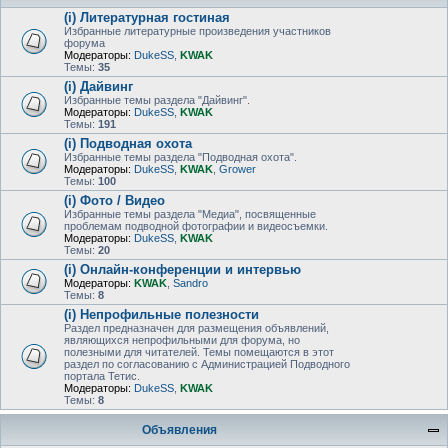
(i) Литературная гостиная
Избранные литературные произведения участников
форума
Модераторы:
DukeSS
,
KWAK
Темы:
35
(i) Дайвинг
Избранные темы раздела "Дайвинг".
Модераторы:
DukeSS
,
KWAK
Темы:
191
(i) Подводная охота
Избранные темы раздела "Подводная охота".
Модераторы:
DukeSS
,
KWAK
,
Grower
Темы:
100
(i) Фото / Видео
Избранные темы раздела "Медиа", посвященные
проблемам подводной фотографии и видеосъемки.
Модераторы:
DukeSS
,
KWAK
Темы:
20
(i) Онлайн-конференции и интервью
Модераторы:
KWAK
,
Sandro
Темы:
8
(i) Непрофильные полезности
Раздел предназначен для размещения объявлений,
являющихся непрофильными для форума, но
полезными для читателей. Темы помещаются в этот
раздел по согласованию с Администрацией Подводного
портала Тетис.
Модераторы:
DukeSS
,
KWAK
Темы:
8
Объявления