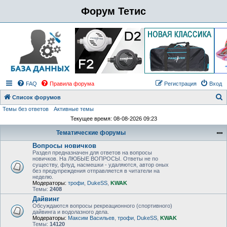
Форум Тетис
FAQ
Правила форума
Регистрация
Вход
Список форумов
Темы без ответов
Активные темы
о
Текущее время: 08-08-2026 09:23
и
Тематические форумы
с
Вопросы новичков
к
Раздел предназначен для ответов на вопросы
новичков. На ЛЮБЫЕ ВОПРОСЫ. Ответы не по
существу, флуд, насмешки - удаляются, автор оных
без предупреждения отправляется в читатели на
неделю.
Модераторы:
трофи
,
DukeSS
,
KWAK
Темы:
2408
Дайвинг
Обсуждаются вопросы рекреационного (спортивного)
дайвинга и водолазного дела.
Модераторы:
Максим Васильев
,
трофи
,
DukeSS
,
KWAK
Темы:
14120