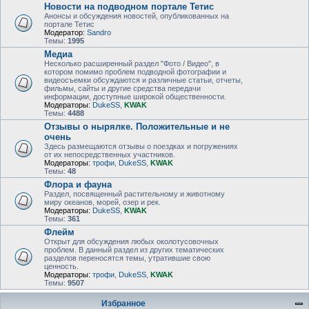
Новости на подводном портале Тетис
Анонсы и обсуждения новостей, опубликованных на
портале Тетис
Модератор:
Sandro
Темы:
1995
Медиа
Несколько расширенный раздел "Фото / Видео", в
котором помимо проблем подводной фотографии и
видеосъемки обсуждаются и различные статьи, отчеты,
фильмы, сайты и другие средства передачи
информации, доступные широкой общественности.
Модераторы:
DukeSS
,
KWAK
Темы:
4488
Отзывы о нырялке. Положительные и не
очень
Здесь размещаются отзывы о поездках и погружениях
от их непосредственных участников.
Модераторы:
трофи
,
DukeSS
,
KWAK
Темы:
48
Флора и фауна
Раздел, посвященный растительному и животному
миру океанов, морей, озер и рек.
Модераторы:
DukeSS
,
KWAK
Темы:
361
Флейм
Открыт для обсуждения любых околотусовочных
проблем. В данный раздел из других тематических
разделов переносятся темы, утратившие свою
ценность.
Модераторы:
трофи
,
DukeSS
,
KWAK
Темы:
9507
Избранное