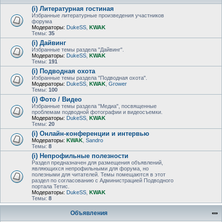
(i) Литературная гостиная
Избранные литературные произведения участников
форума
Модераторы:
DukeSS
,
KWAK
Темы:
35
(i) Дайвинг
Избранные темы раздела "Дайвинг".
Модераторы:
DukeSS
,
KWAK
Темы:
191
(i) Подводная охота
Избранные темы раздела "Подводная охота".
Модераторы:
DukeSS
,
KWAK
,
Grower
Темы:
100
(i) Фото / Видео
Избранные темы раздела "Медиа", посвященные
проблемам подводной фотографии и видеосъемки.
Модераторы:
DukeSS
,
KWAK
Темы:
20
(i) Онлайн-конференции и интервью
Модераторы:
KWAK
,
Sandro
Темы:
8
(i) Непрофильные полезности
Раздел предназначен для размещения объявлений,
являющихся непрофильными для форума, но
полезными для читателей. Темы помещаются в этот
раздел по согласованию с Администрацией Подводного
портала Тетис.
Модераторы:
DukeSS
,
KWAK
Темы:
8
Объявления