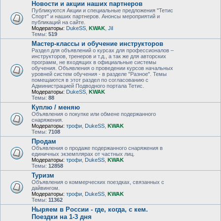
Новости и акции наших партнеров
Публикуются Акции и специальные предложения "Тетис
Спорт" и наших партнеров. Анонсы мероприятий и
публикаций на сайте.
Модераторы:
DukeSS
,
KWAK
,
Jil
Темы:
519
Мастер-классы и обучение инструкторов
Раздел для объявлений о курсах для профессионалов –
инструкторов, тренеров и т.д., а так же для авторских
программ, не входящих в официальные системы
обучения. Объявления о проведении курсов начальных
уровней систем обучения - в разделе "Разное". Темы
помещаются в этот раздел по согласованию с
Администрацией Подводного портала Тетис.
Модераторы:
DukeSS
,
KWAK
Темы:
88
Куплю / меняю
Объявления о покупке или обмене подержанного
снаряжения.
Модераторы:
трофи
,
DukeSS
,
KWAK
Темы:
7108
Продам
Объявления о продаже подержанного снаряжения в
единичных экземплярах от частных лиц.
Модераторы:
трофи
,
DukeSS
,
KWAK
Темы:
12858
Туризм
Объявления о коммерческих поездках, связанных с
дайвингом.
Модераторы:
трофи
,
DukeSS
,
KWAK
Темы:
11362
Ныряем в России - где, когда, с кем.
Поездки на 1-3 дня