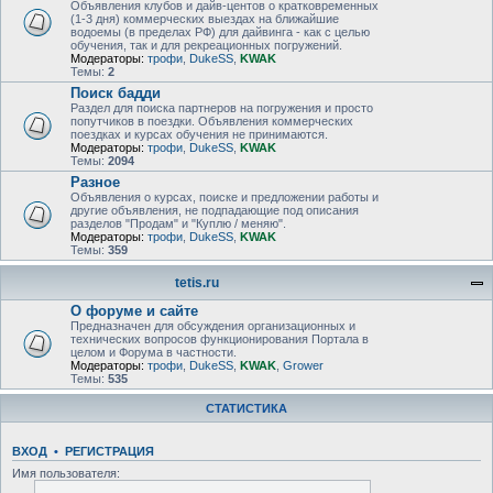
Объявления клубов и дайв-центов о кратковременных
(1-3 дня) коммерческих выездах на ближайшие
водоемы (в пределах РФ) для дайвинга - как с целью
обучения, так и для рекреационных погружений.
Модераторы:
трофи
,
DukeSS
,
KWAK
Темы:
2
Поиск бадди
Раздел для поиска партнеров на погружения и просто
попутчиков в поездки. Объявления коммерческих
поездках и курсах обучения не принимаются.
Модераторы:
трофи
,
DukeSS
,
KWAK
Темы:
2094
Разное
Объявления о курсах, поиске и предложении работы и
другие объявления, не подпадающие под описания
разделов "Продам" и "Куплю / меняю".
Модераторы:
трофи
,
DukeSS
,
KWAK
Темы:
359
tetis.ru
О форуме и сайте
Предназначен для обсуждения организационных и
технических вопросов функционирования Портала в
целом и Форума в частности.
Модераторы:
трофи
,
DukeSS
,
KWAK
,
Grower
Темы:
535
СТАТИСТИКА
ВХОД
•
РЕГИСТРАЦИЯ
Имя пользователя: