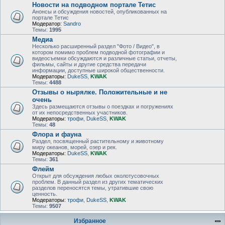
Новости на подводном портале Тетис
Анонсы и обсуждения новостей, опубликованных на
портале Тетис
Модератор:
Sandro
Темы:
1995
Медиа
Несколько расширенный раздел "Фото / Видео", в
котором помимо проблем подводной фотографии и
видеосъемки обсуждаются и различные статьи, отчеты,
фильмы, сайты и другие средства передачи
информации, доступные широкой общественности.
Модераторы:
DukeSS
,
KWAK
Темы:
4488
Отзывы о нырялке. Положительные и не
очень
Здесь размещаются отзывы о поездках и погружениях
от их непосредственных участников.
Модераторы:
трофи
,
DukeSS
,
KWAK
Темы:
48
Флора и фауна
Раздел, посвященный растительному и животному
миру океанов, морей, озер и рек.
Модераторы:
DukeSS
,
KWAK
Темы:
361
Флейм
Открыт для обсуждения любых околотусовочных
проблем. В данный раздел из других тематических
разделов переносятся темы, утратившие свою
ценность.
Модераторы:
трофи
,
DukeSS
,
KWAK
Темы:
9507
Избранное