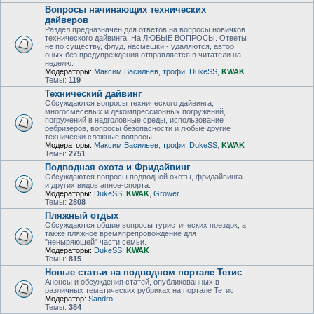
Вопросы начинающих технических
дайверов
Раздел предназначен для ответов на вопросы новичков
технического дайвинга. На ЛЮБЫЕ ВОПРОСЫ. Ответы
не по существу, флуд, насмешки - удаляются, автор
оных без предупреждения отправляется в читатели на
неделю.
Модераторы:
Максим Васильев
,
трофи
,
DukeSS
,
KWAK
Темы:
119
Технический дайвинг
Обсуждаются вопросы технического дайвинга,
многосмесевых и декомпрессионных погружений,
погружений в надголовные среды, использование
ребризеров, вопросы безопасности и любые другие
технически сложные вопросы.
Модераторы:
Максим Васильев
,
трофи
,
DukeSS
,
KWAK
Темы:
2751
Подводная охота и Фридайвинг
Обсуждаются вопросы подводной охоты, фридайвинга
и других видов апное-спорта.
Модераторы:
DukeSS
,
KWAK
,
Grower
Темы:
2808
Пляжный отдых
Обсуждаются общие вопросы туристических поездок, а
также пляжное времяпрепровождение для
"неныряющей" части семьи.
Модераторы:
DukeSS
,
KWAK
Темы:
815
Новые статьи на подводном портале Тетис
Анонсы и обсуждения статей, опубликованных в
различных тематических рубриках на портале Тетис
Модератор:
Sandro
Темы:
384