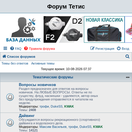
Форум Тетис
FAQ
Правила форума
Регистрация
Вход
Список форумов
Темы без ответов
Активные темы
о
Текущее время: 10-08-2026 07:37
и
Тематические форумы
с
Вопросы новичков
к
Раздел предназначен для ответов на вопросы
новичков. На ЛЮБЫЕ ВОПРОСЫ. Ответы не по
существу, флуд, насмешки - удаляются, автор оных
без предупреждения отправляется в читатели на
неделю.
Модераторы:
трофи
,
DukeSS
,
KWAK
Темы:
2408
Дайвинг
Обсуждаются вопросы рекреационного (спортивного)
дайвинга и водолазного дела.
Модераторы:
Максим Васильев
,
трофи
,
DukeSS
,
KWAK
Темы:
14121