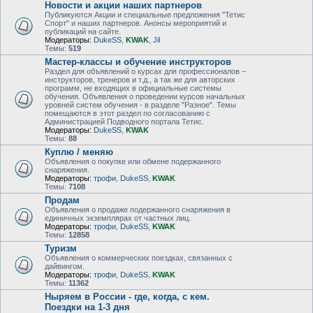
Новости и акции наших партнеров
Публикуются Акции и специальные предложения "Тетис
Спорт" и наших партнеров. Анонсы мероприятий и
публикаций на сайте.
Модераторы:
DukeSS
,
KWAK
,
Jil
Темы:
519
Мастер-классы и обучение инструкторов
Раздел для объявлений о курсах для профессионалов –
инструкторов, тренеров и т.д., а так же для авторских
программ, не входящих в официальные системы
обучения. Объявления о проведении курсов начальных
уровней систем обучения - в разделе "Разное". Темы
помещаются в этот раздел по согласованию с
Администрацией Подводного портала Тетис.
Модераторы:
DukeSS
,
KWAK
Темы:
88
Куплю / меняю
Объявления о покупке или обмене подержанного
снаряжения.
Модераторы:
трофи
,
DukeSS
,
KWAK
Темы:
7108
Продам
Объявления о продаже подержанного снаряжения в
единичных экземплярах от частных лиц.
Модераторы:
трофи
,
DukeSS
,
KWAK
Темы:
12858
Туризм
Объявления о коммерческих поездках, связанных с
дайвингом.
Модераторы:
трофи
,
DukeSS
,
KWAK
Темы:
11362
Ныряем в России - где, когда, с кем.
Поездки на 1-3 дня