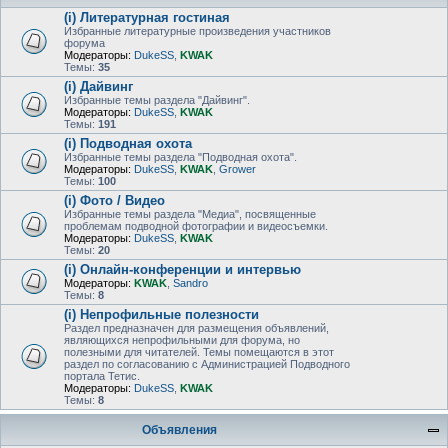
(i) Литературная гостиная
Избранные литературные произведения участников
форума
Модераторы:
DukeSS
,
KWAK
Темы:
35
(i) Дайвинг
Избранные темы раздела "Дайвинг".
Модераторы:
DukeSS
,
KWAK
Темы:
191
(i) Подводная охота
Избранные темы раздела "Подводная охота".
Модераторы:
DukeSS
,
KWAK
,
Grower
Темы:
100
(i) Фото / Видео
Избранные темы раздела "Медиа", посвященные
проблемам подводной фотографии и видеосъемки.
Модераторы:
DukeSS
,
KWAK
Темы:
20
(i) Онлайн-конференции и интервью
Модераторы:
KWAK
,
Sandro
Темы:
8
(i) Непрофильные полезности
Раздел предназначен для размещения объявлений,
являющихся непрофильными для форума, но
полезными для читателей. Темы помещаются в этот
раздел по согласованию с Администрацией Подводного
портала Тетис.
Модераторы:
DukeSS
,
KWAK
Темы:
8
Объявления