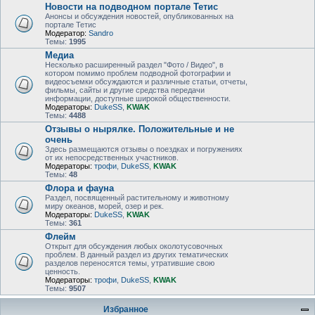
Новости на подводном портале Тетис
Анонсы и обсуждения новостей, опубликованных на
портале Тетис
Модератор:
Sandro
Темы:
1995
Медиа
Несколько расширенный раздел "Фото / Видео", в
котором помимо проблем подводной фотографии и
видеосъемки обсуждаются и различные статьи, отчеты,
фильмы, сайты и другие средства передачи
информации, доступные широкой общественности.
Модераторы:
DukeSS
,
KWAK
Темы:
4488
Отзывы о нырялке. Положительные и не
очень
Здесь размещаются отзывы о поездках и погружениях
от их непосредственных участников.
Модераторы:
трофи
,
DukeSS
,
KWAK
Темы:
48
Флора и фауна
Раздел, посвященный растительному и животному
миру океанов, морей, озер и рек.
Модераторы:
DukeSS
,
KWAK
Темы:
361
Флейм
Открыт для обсуждения любых околотусовочных
проблем. В данный раздел из других тематических
разделов переносятся темы, утратившие свою
ценность.
Модераторы:
трофи
,
DukeSS
,
KWAK
Темы:
9507
Избранное