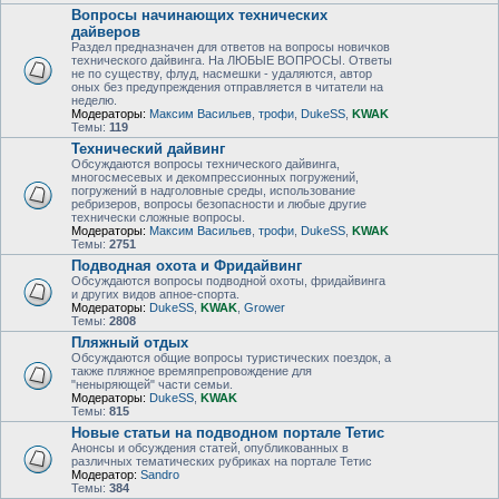
Вопросы начинающих технических
дайверов
Раздел предназначен для ответов на вопросы новичков
технического дайвинга. На ЛЮБЫЕ ВОПРОСЫ. Ответы
не по существу, флуд, насмешки - удаляются, автор
оных без предупреждения отправляется в читатели на
неделю.
Модераторы:
Максим Васильев
,
трофи
,
DukeSS
,
KWAK
Темы:
119
Технический дайвинг
Обсуждаются вопросы технического дайвинга,
многосмесевых и декомпрессионных погружений,
погружений в надголовные среды, использование
ребризеров, вопросы безопасности и любые другие
технически сложные вопросы.
Модераторы:
Максим Васильев
,
трофи
,
DukeSS
,
KWAK
Темы:
2751
Подводная охота и Фридайвинг
Обсуждаются вопросы подводной охоты, фридайвинга
и других видов апное-спорта.
Модераторы:
DukeSS
,
KWAK
,
Grower
Темы:
2808
Пляжный отдых
Обсуждаются общие вопросы туристических поездок, а
также пляжное времяпрепровождение для
"неныряющей" части семьи.
Модераторы:
DukeSS
,
KWAK
Темы:
815
Новые статьи на подводном портале Тетис
Анонсы и обсуждения статей, опубликованных в
различных тематических рубриках на портале Тетис
Модератор:
Sandro
Темы:
384