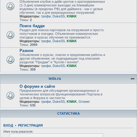
Объявления клубов и дайв-центов о кратковременных
(1-3 дня) коммерческих выездах на ближайшие
водоемы (в пределах РФ) для дайвинга - как с целью
обучения, так и для рекреационных погружений.
Модераторы:
трофи
,
DukeSS
,
KWAK
Темы:
2
Поиск бадди
Раздел для поиска партнеров на погружения и просто
попутчиков в поездки. Объявления коммерческих
поездках и курсах обучения не принимаются.
Модераторы:
трофи
,
DukeSS
,
KWAK
Темы:
2094
Разное
Объявления о курсах, поиске и предложении работы и
другие объявления, не подпадающие под описания
разделов "Продам" и "Куплю / меняю".
Модераторы:
трофи
,
DukeSS
,
KWAK
Темы:
359
tetis.ru
О форуме и сайте
Предназначен для обсуждения организационных и
технических вопросов функционирования Портала в
целом и Форума в частности.
Модераторы:
трофи
,
DukeSS
,
KWAK
,
Grower
Темы:
535
СТАТИСТИКА
ВХОД
•
РЕГИСТРАЦИЯ
Имя пользователя: