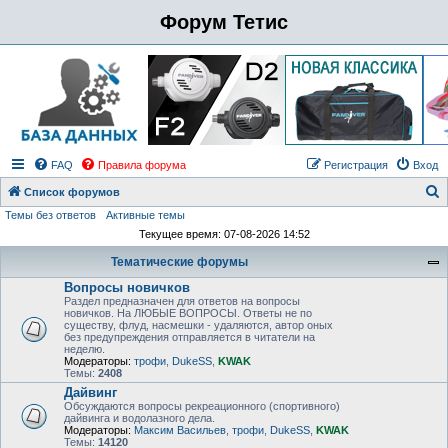
Форум Тетис
FAQ
Правила форума
Регистрация
Вход
Список форумов
Темы без ответов
Активные темы
о
Текущее время: 07-08-2026 14:52
и
Тематические форумы
с
Вопросы новичков
к
Раздел предназначен для ответов на вопросы
новичков. На ЛЮБЫЕ ВОПРОСЫ. Ответы не по
существу, флуд, насмешки - удаляются, автор оных
без предупреждения отправляется в читатели на
неделю.
Модераторы:
трофи
,
DukeSS
,
KWAK
Темы:
2408
Дайвинг
Обсуждаются вопросы рекреационного (спортивного)
дайвинга и водолазного дела.
Модераторы:
Максим Васильев
,
трофи
,
DukeSS
,
KWAK
Темы:
14120