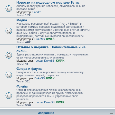
Новости на подводном портале Тетис
Анонсы и обсуждения новостей, опубликованных на
портале Тетис
Модератор:
Sandro
Темы:
1995
Медиа
Несколько расширенный раздел "Фото / Видео", в
котором помимо проблем подводной фотографии и
видеосъемки обсуждаются и различные статьи, отчеты,
фильмы, сайты и другие средства передачи
информации, доступные широкой общественности.
Модераторы:
DukeSS
,
KWAK
Темы:
4488
Отзывы о нырялке. Положительные и не
очень
Здесь размещаются отзывы о поездках и погружениях
от их непосредственных участников.
Модераторы:
трофи
,
DukeSS
,
KWAK
Темы:
48
Флора и фауна
Раздел, посвященный растительному и животному
миру океанов, морей, озер и рек.
Модераторы:
DukeSS
,
KWAK
Темы:
361
Флейм
Открыт для обсуждения любых околотусовочных
проблем. В данный раздел из других тематических
разделов переносятся темы, утратившие свою
ценность.
Модераторы:
трофи
,
DukeSS
,
KWAK
Темы:
9507
Избранное