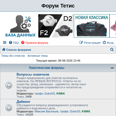
Форум Тетис
FAQ
Правила форума
Регистрация
Вход
Список форумов
Темы без ответов
Активные темы
о
Текущее время: 08-08-2026 23:46
и
Тематические форумы
с
Вопросы новичков
к
Раздел предназначен для ответов на вопросы
новичков. На ЛЮБЫЕ ВОПРОСЫ. Ответы не по
существу, флуд, насмешки - удаляются, автор оных
без предупреждения отправляется в читатели на
неделю.
Модераторы:
трофи
,
DukeSS
,
KWAK
Темы:
2408
Дайвинг
Обсуждаются вопросы рекреационного (спортивного)
дайвинга и водолазного дела.
Модераторы:
Максим Васильев
,
трофи
,
DukeSS
,
KWAK
Темы:
14120