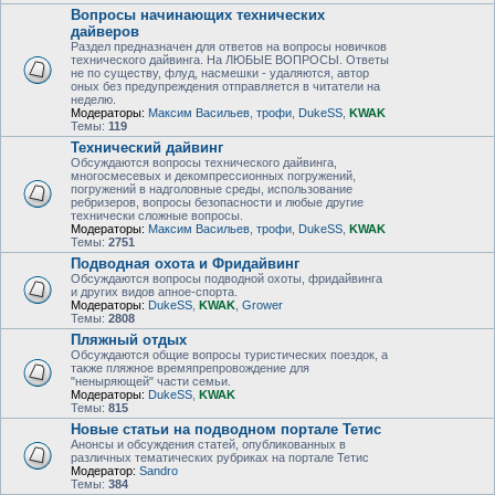
Вопросы начинающих технических
дайверов
Раздел предназначен для ответов на вопросы новичков
технического дайвинга. На ЛЮБЫЕ ВОПРОСЫ. Ответы
не по существу, флуд, насмешки - удаляются, автор
оных без предупреждения отправляется в читатели на
неделю.
Модераторы:
Максим Васильев
,
трофи
,
DukeSS
,
KWAK
Темы:
119
Технический дайвинг
Обсуждаются вопросы технического дайвинга,
многосмесевых и декомпрессионных погружений,
погружений в надголовные среды, использование
ребризеров, вопросы безопасности и любые другие
технически сложные вопросы.
Модераторы:
Максим Васильев
,
трофи
,
DukeSS
,
KWAK
Темы:
2751
Подводная охота и Фридайвинг
Обсуждаются вопросы подводной охоты, фридайвинга
и других видов апное-спорта.
Модераторы:
DukeSS
,
KWAK
,
Grower
Темы:
2808
Пляжный отдых
Обсуждаются общие вопросы туристических поездок, а
также пляжное времяпрепровождение для
"неныряющей" части семьи.
Модераторы:
DukeSS
,
KWAK
Темы:
815
Новые статьи на подводном портале Тетис
Анонсы и обсуждения статей, опубликованных в
различных тематических рубриках на портале Тетис
Модератор:
Sandro
Темы:
384