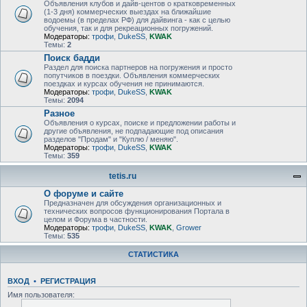
Объявления клубов и дайв-центов о кратковременных
(1-3 дня) коммерческих выездах на ближайшие
водоемы (в пределах РФ) для дайвинга - как с целью
обучения, так и для рекреационных погружений.
Модераторы:
трофи
,
DukeSS
,
KWAK
Темы:
2
Поиск бадди
Раздел для поиска партнеров на погружения и просто
попутчиков в поездки. Объявления коммерческих
поездках и курсах обучения не принимаются.
Модераторы:
трофи
,
DukeSS
,
KWAK
Темы:
2094
Разное
Объявления о курсах, поиске и предложении работы и
другие объявления, не подпадающие под описания
разделов "Продам" и "Куплю / меняю".
Модераторы:
трофи
,
DukeSS
,
KWAK
Темы:
359
tetis.ru
О форуме и сайте
Предназначен для обсуждения организационных и
технических вопросов функционирования Портала в
целом и Форума в частности.
Модераторы:
трофи
,
DukeSS
,
KWAK
,
Grower
Темы:
535
СТАТИСТИКА
ВХОД
•
РЕГИСТРАЦИЯ
Имя пользователя: