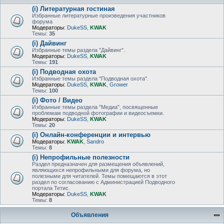
(i) Литературная гостиная
Избранные литературные произведения участников
форума
Модераторы:
DukeSS
,
KWAK
Темы:
35
(i) Дайвинг
Избранные темы раздела "Дайвинг".
Модераторы:
DukeSS
,
KWAK
Темы:
191
(i) Подводная охота
Избранные темы раздела "Подводная охота".
Модераторы:
DukeSS
,
KWAK
,
Grower
Темы:
100
(i) Фото / Видео
Избранные темы раздела "Медиа", посвященные
проблемам подводной фотографии и видеосъемки.
Модераторы:
DukeSS
,
KWAK
Темы:
20
(i) Онлайн-конференции и интервью
Модераторы:
KWAK
,
Sandro
Темы:
8
(i) Непрофильные полезности
Раздел предназначен для размещения объявлений,
являющихся непрофильными для форума, но
полезными для читателей. Темы помещаются в этот
раздел по согласованию с Администрацией Подводного
портала Тетис.
Модераторы:
DukeSS
,
KWAK
Темы:
8
Объявления