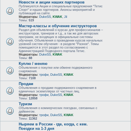
Новости и акции наших партнеров
Публикуются Акции и специальные предложения "Тетис
Спорт" и наших партнеров. Анонсы мероприятий и
публикаций на сайте.
Модераторы:
DukeSS
,
KWAK
,
Jil
Темы:
519
Мастер-классы и обучение инструкторов
Раздел для объявлений о курсах для профессионалов –
инструкторов, тренеров и т.д., а так же для авторских
программ, не входящих в официальные системы
обучения. Объявления о проведении курсов начальных
уровней систем обучения - в разделе "Разное". Темы
помещаются в этот раздел по согласованию с
Администрацией Подводного портала Тетис.
Модераторы:
DukeSS
,
KWAK
Темы:
88
Куплю / меняю
Объявления о покупке или обмене подержанного
снаряжения.
Модераторы:
трофи
,
DukeSS
,
KWAK
Темы:
7108
Продам
Объявления о продаже подержанного снаряжения в
единичных экземплярах от частных лиц.
Модераторы:
трофи
,
DukeSS
,
KWAK
Темы:
12858
Туризм
Объявления о коммерческих поездках, связанных с
дайвингом.
Модераторы:
трофи
,
DukeSS
,
KWAK
Темы:
11362
Ныряем в России - где, когда, с кем.
Поездки на 1-3 дня