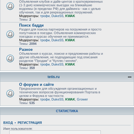
Объявления клубов и дайв-центов о кратковременных
(1-3 дня) коммерческих выездах на ближайшие
водоемы (в пределах РФ) для дайвинга - как с целью
обучения, так и для рекреационных погружений.
Модераторы:
трофи
,
DukeSS
,
KWAK
Темы:
2
Поиск бадди
Раздел для поиска партнеров на погружения и просто
попутчиков в поездки. Объявления коммерческих
поездках и курсах обучения не принимаются.
Модераторы:
трофи
,
DukeSS
,
KWAK
Темы:
2094
Разное
Объявления о курсах, поиске и предложении работы и
другие объявления, не подпадающие под описания
разделов "Продам" и "Куплю / меняю".
Модераторы:
трофи
,
DukeSS
,
KWAK
Темы:
359
tetis.ru
О форуме и сайте
Предназначен для обсуждения организационных и
технических вопросов функционирования Портала в
целом и Форума в частности.
Модераторы:
трофи
,
DukeSS
,
KWAK
,
Grower
Темы:
535
СТАТИСТИКА
ВХОД
•
РЕГИСТРАЦИЯ
Имя пользователя: