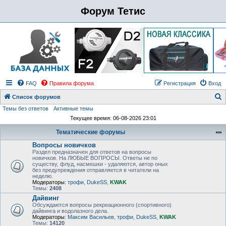
Форум Тетис
FAQ
Правила форума
Регистрация
Вход
Список форумов
Темы без ответов
Активные темы
о
Текущее время: 06-08-2026 23:01
и
Тематические форумы
с
Вопросы новичков
к
Раздел предназначен для ответов на вопросы
новичков. На ЛЮБЫЕ ВОПРОСЫ. Ответы не по
существу, флуд, насмешки - удаляются, автор оных
без предупреждения отправляется в читатели на
неделю.
Модераторы:
трофи
,
DukeSS
,
KWAK
Темы:
2408
Дайвинг
Обсуждаются вопросы рекреационного (спортивного)
дайвинга и водолазного дела.
Модераторы:
Максим Васильев
,
трофи
,
DukeSS
,
KWAK
Темы:
14120