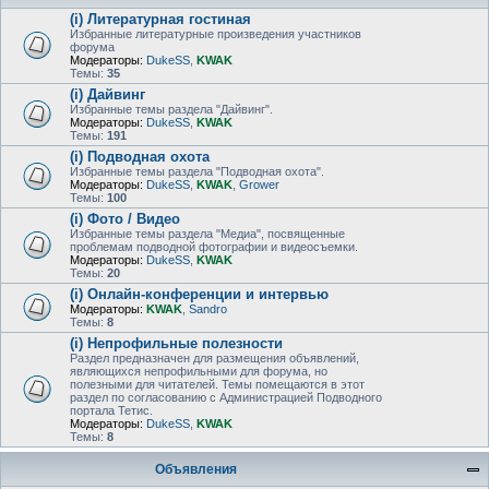
(i) Литературная гостиная
Избранные литературные произведения участников
форума
Модераторы:
DukeSS
,
KWAK
Темы:
35
(i) Дайвинг
Избранные темы раздела "Дайвинг".
Модераторы:
DukeSS
,
KWAK
Темы:
191
(i) Подводная охота
Избранные темы раздела "Подводная охота".
Модераторы:
DukeSS
,
KWAK
,
Grower
Темы:
100
(i) Фото / Видео
Избранные темы раздела "Медиа", посвященные
проблемам подводной фотографии и видеосъемки.
Модераторы:
DukeSS
,
KWAK
Темы:
20
(i) Онлайн-конференции и интервью
Модераторы:
KWAK
,
Sandro
Темы:
8
(i) Непрофильные полезности
Раздел предназначен для размещения объявлений,
являющихся непрофильными для форума, но
полезными для читателей. Темы помещаются в этот
раздел по согласованию с Администрацией Подводного
портала Тетис.
Модераторы:
DukeSS
,
KWAK
Темы:
8
Объявления