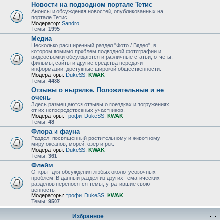
Новости на подводном портале Тетис
Анонсы и обсуждения новостей, опубликованных на
портале Тетис
Модератор:
Sandro
Темы:
1995
Медиа
Несколько расширенный раздел "Фото / Видео", в
котором помимо проблем подводной фотографии и
видеосъемки обсуждаются и различные статьи, отчеты,
фильмы, сайты и другие средства передачи
информации, доступные широкой общественности.
Модераторы:
DukeSS
,
KWAK
Темы:
4488
Отзывы о нырялке. Положительные и не
очень
Здесь размещаются отзывы о поездках и погружениях
от их непосредственных участников.
Модераторы:
трофи
,
DukeSS
,
KWAK
Темы:
48
Флора и фауна
Раздел, посвященный растительному и животному
миру океанов, морей, озер и рек.
Модераторы:
DukeSS
,
KWAK
Темы:
361
Флейм
Открыт для обсуждения любых околотусовочных
проблем. В данный раздел из других тематических
разделов переносятся темы, утратившие свою
ценность.
Модераторы:
трофи
,
DukeSS
,
KWAK
Темы:
9507
Избранное