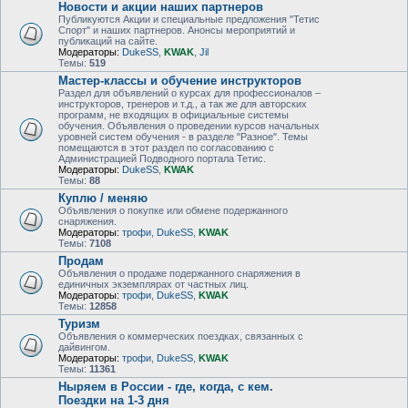
Новости и акции наших партнеров
Публикуются Акции и специальные предложения "Тетис
Спорт" и наших партнеров. Анонсы мероприятий и
публикаций на сайте.
Модераторы:
DukeSS
,
KWAK
,
Jil
Темы:
519
Мастер-классы и обучение инструкторов
Раздел для объявлений о курсах для профессионалов –
инструкторов, тренеров и т.д., а так же для авторских
программ, не входящих в официальные системы
обучения. Объявления о проведении курсов начальных
уровней систем обучения - в разделе "Разное". Темы
помещаются в этот раздел по согласованию с
Администрацией Подводного портала Тетис.
Модераторы:
DukeSS
,
KWAK
Темы:
88
Куплю / меняю
Объявления о покупке или обмене подержанного
снаряжения.
Модераторы:
трофи
,
DukeSS
,
KWAK
Темы:
7108
Продам
Объявления о продаже подержанного снаряжения в
единичных экземплярах от частных лиц.
Модераторы:
трофи
,
DukeSS
,
KWAK
Темы:
12858
Туризм
Объявления о коммерческих поездках, связанных с
дайвингом.
Модераторы:
трофи
,
DukeSS
,
KWAK
Темы:
11361
Ныряем в России - где, когда, с кем.
Поездки на 1-3 дня