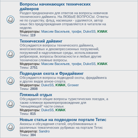
Вопросы начинающих технических
дайверов
Раздел предназначен для ответов на вопросы новичков
технического дайвинга. На ЛЮБЫЕ ВОПРОСЫ. Ответы
не по существу, флуд, насмешки - удаляются, автор
оных без предупреждения отправляется в читатели на
неделю.
Модераторы:
Максим Васильев
,
трофи
,
DukeSS
,
KWAK
Темы:
119
Технический дайвинг
Обсуждаются вопросы технического дайвинга,
многосмесевых и декомпрессионных погружений,
погружений в надголовные среды, использование
ребризеров, вопросы безопасности и любые другие
технически сложные вопросы.
Модераторы:
Максим Васильев
,
трофи
,
DukeSS
,
KWAK
Темы:
2751
Подводная охота и Фридайвинг
Обсуждаются вопросы подводной охоты, фридайвинга
и других видов апное-спорта.
Модераторы:
DukeSS
,
KWAK
,
Grower
Темы:
2808
Пляжный отдых
Обсуждаются общие вопросы туристических поездок, а
также пляжное времяпрепровождение для
"неныряющей" части семьи.
Модераторы:
DukeSS
,
KWAK
Темы:
815
Новые статьи на подводном портале Тетис
Анонсы и обсуждения статей, опубликованных в
различных тематических рубриках на портале Тетис
Модератор:
Sandro
Темы:
384