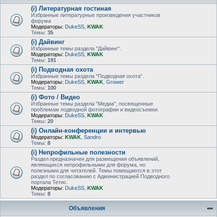
(i) Литературная гостиная
Избранные литературные произведения участников
форума
Модераторы:
DukeSS
,
KWAK
Темы:
35
(i) Дайвинг
Избранные темы раздела "Дайвинг".
Модераторы:
DukeSS
,
KWAK
Темы:
191
(i) Подводная охота
Избранные темы раздела "Подводная охота".
Модераторы:
DukeSS
,
KWAK
,
Grower
Темы:
100
(i) Фото / Видео
Избранные темы раздела "Медиа", посвященные
проблемам подводной фотографии и видеосъемки.
Модераторы:
DukeSS
,
KWAK
Темы:
20
(i) Онлайн-конференции и интервью
Модераторы:
KWAK
,
Sandro
Темы:
8
(i) Непрофильные полезности
Раздел предназначен для размещения объявлений,
являющихся непрофильными для форума, но
полезными для читателей. Темы помещаются в этот
раздел по согласованию с Администрацией Подводного
портала Тетис.
Модераторы:
DukeSS
,
KWAK
Темы:
8
Объявления