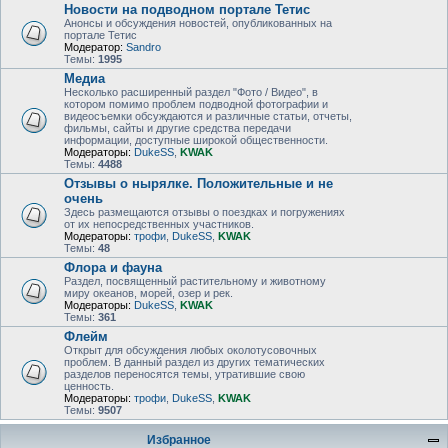
Новости на подводном портале Тетис
Анонсы и обсуждения новостей, опубликованных на
портале Тетис
Модератор:
Sandro
Темы:
1995
Медиа
Несколько расширенный раздел "Фото / Видео", в
котором помимо проблем подводной фотографии и
видеосъемки обсуждаются и различные статьи, отчеты,
фильмы, сайты и другие средства передачи
информации, доступные широкой общественности.
Модераторы:
DukeSS
,
KWAK
Темы:
4488
Отзывы о нырялке. Положительные и не
очень
Здесь размещаются отзывы о поездках и погружениях
от их непосредственных участников.
Модераторы:
трофи
,
DukeSS
,
KWAK
Темы:
48
Флора и фауна
Раздел, посвященный растительному и животному
миру океанов, морей, озер и рек.
Модераторы:
DukeSS
,
KWAK
Темы:
361
Флейм
Открыт для обсуждения любых околотусовочных
проблем. В данный раздел из других тематических
разделов переносятся темы, утратившие свою
ценность.
Модераторы:
трофи
,
DukeSS
,
KWAK
Темы:
9507
Избранное