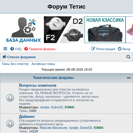
Форум Тетис
FAQ
Правила форума
Регистрация
Вход
Список форумов
Темы без ответов
Активные темы
о
Текущее время: 08-08-2026 19:03
и
Тематические форумы
с
Вопросы новичков
к
Раздел предназначен для ответов на вопросы
новичков. На ЛЮБЫЕ ВОПРОСЫ. Ответы не по
существу, флуд, насмешки - удаляются, автор оных
без предупреждения отправляется в читатели на
неделю.
Модераторы:
трофи
,
DukeSS
,
KWAK
Темы:
2408
Дайвинг
Обсуждаются вопросы рекреационного (спортивного)
дайвинга и водолазного дела.
Модераторы:
Максим Васильев
,
трофи
,
DukeSS
,
KWAK
Темы:
14120