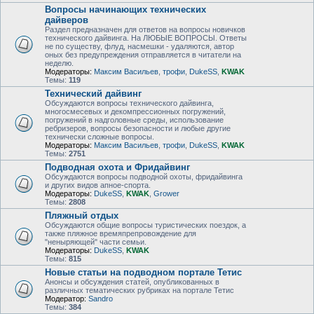
Вопросы начинающих технических
дайверов
Раздел предназначен для ответов на вопросы новичков
технического дайвинга. На ЛЮБЫЕ ВОПРОСЫ. Ответы
не по существу, флуд, насмешки - удаляются, автор
оных без предупреждения отправляется в читатели на
неделю.
Модераторы:
Максим Васильев
,
трофи
,
DukeSS
,
KWAK
Темы:
119
Технический дайвинг
Обсуждаются вопросы технического дайвинга,
многосмесевых и декомпрессионных погружений,
погружений в надголовные среды, использование
ребризеров, вопросы безопасности и любые другие
технически сложные вопросы.
Модераторы:
Максим Васильев
,
трофи
,
DukeSS
,
KWAK
Темы:
2751
Подводная охота и Фридайвинг
Обсуждаются вопросы подводной охоты, фридайвинга
и других видов апное-спорта.
Модераторы:
DukeSS
,
KWAK
,
Grower
Темы:
2808
Пляжный отдых
Обсуждаются общие вопросы туристических поездок, а
также пляжное времяпрепровождение для
"неныряющей" части семьи.
Модераторы:
DukeSS
,
KWAK
Темы:
815
Новые статьи на подводном портале Тетис
Анонсы и обсуждения статей, опубликованных в
различных тематических рубриках на портале Тетис
Модератор:
Sandro
Темы:
384