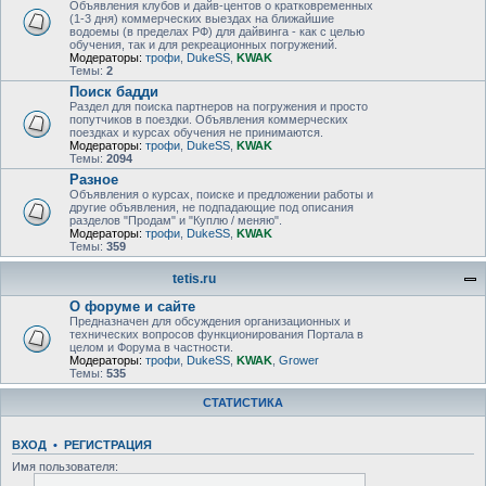
Объявления клубов и дайв-центов о кратковременных
(1-3 дня) коммерческих выездах на ближайшие
водоемы (в пределах РФ) для дайвинга - как с целью
обучения, так и для рекреационных погружений.
Модераторы:
трофи
,
DukeSS
,
KWAK
Темы:
2
Поиск бадди
Раздел для поиска партнеров на погружения и просто
попутчиков в поездки. Объявления коммерческих
поездках и курсах обучения не принимаются.
Модераторы:
трофи
,
DukeSS
,
KWAK
Темы:
2094
Разное
Объявления о курсах, поиске и предложении работы и
другие объявления, не подпадающие под описания
разделов "Продам" и "Куплю / меняю".
Модераторы:
трофи
,
DukeSS
,
KWAK
Темы:
359
tetis.ru
О форуме и сайте
Предназначен для обсуждения организационных и
технических вопросов функционирования Портала в
целом и Форума в частности.
Модераторы:
трофи
,
DukeSS
,
KWAK
,
Grower
Темы:
535
СТАТИСТИКА
ВХОД
•
РЕГИСТРАЦИЯ
Имя пользователя: