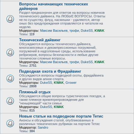
Вопросы начинающих технических
дайверов
Раздел предназначен для ответов на вопросы новичков
технического дайвинга. На ЛЮБЫЕ ВОПРОСЫ. Ответы
не по существу, флуд, насмешки - удаляются, автор
оных без предупреждения отправляется в читатели на
неделю.
Модераторы:
Максим Васильев
,
трофи
,
DukeSS
,
KWAK
Темы:
119
Технический дайвинг
Обсуждаются вопросы технического дайвинга,
многосмесевых и декомпрессионных погружений,
погружений в надголовные среды, использование
ребризеров, вопросы безопасности и любые другие
технически сложные вопросы.
Модераторы:
Максим Васильев
,
трофи
,
DukeSS
,
KWAK
Темы:
2751
Подводная охота и Фридайвинг
Обсуждаются вопросы подводной охоты, фридайвинга
и других видов апное-спорта.
Модераторы:
DukeSS
,
KWAK
,
Grower
Темы:
2808
Пляжный отдых
Обсуждаются общие вопросы туристических поездок, а
также пляжное времяпрепровождение для
"неныряющей" части семьи.
Модераторы:
DukeSS
,
KWAK
Темы:
815
Новые статьи на подводном портале Тетис
Анонсы и обсуждения статей, опубликованных в
различных тематических рубриках на портале Тетис
Модератор:
Sandro
Темы:
384