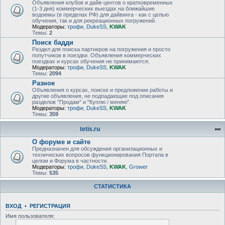
Объявления клубов и дайв-центов о кратковременных
(1-3 дня) коммерческих выездах на ближайшие
водоемы (в пределах РФ) для дайвинга - как с целью
обучения, так и для рекреационных погружений.
Модераторы:
трофи
,
DukeSS
,
KWAK
Темы:
2
Поиск бадди
Раздел для поиска партнеров на погружения и просто
попутчиков в поездки. Объявления коммерческих
поездках и курсах обучения не принимаются.
Модераторы:
трофи
,
DukeSS
,
KWAK
Темы:
2094
Разное
Объявления о курсах, поиске и предложении работы и
другие объявления, не подпадающие под описания
разделов "Продам" и "Куплю / меняю".
Модераторы:
трофи
,
DukeSS
,
KWAK
Темы:
359
tetis.ru
О форуме и сайте
Предназначен для обсуждения организационных и
технических вопросов функционирования Портала в
целом и Форума в частности.
Модераторы:
трофи
,
DukeSS
,
KWAK
,
Grower
Темы:
535
СТАТИСТИКА
ВХОД
•
РЕГИСТРАЦИЯ
Имя пользователя: