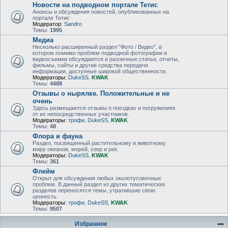
Новости на подводном портале Тетис
Анонсы и обсуждения новостей, опубликованных на
портале Тетис
Модератор:
Sandro
Темы:
1995
Медиа
Несколько расширенный раздел "Фото / Видео", в
котором помимо проблем подводной фотографии и
видеосъемки обсуждаются и различные статьи, отчеты,
фильмы, сайты и другие средства передачи
информации, доступные широкой общественности.
Модераторы:
DukeSS
,
KWAK
Темы:
4488
Отзывы о нырялке. Положительные и не
очень
Здесь размещаются отзывы о поездках и погружениях
от их непосредственных участников.
Модераторы:
трофи
,
DukeSS
,
KWAK
Темы:
48
Флора и фауна
Раздел, посвященный растительному и животному
миру океанов, морей, озер и рек.
Модераторы:
DukeSS
,
KWAK
Темы:
361
Флейм
Открыт для обсуждения любых околотусовочных
проблем. В данный раздел из других тематических
разделов переносятся темы, утратившие свою
ценность.
Модераторы:
трофи
,
DukeSS
,
KWAK
Темы:
9507
Избранное