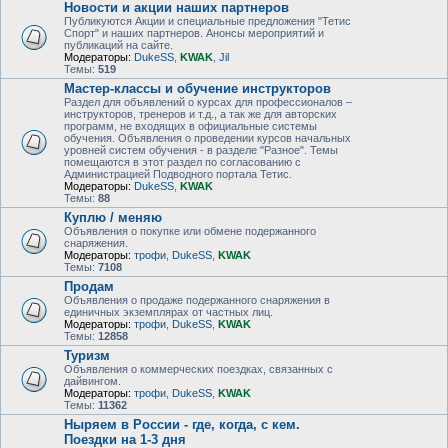
Новости и акции наших партнеров
Публикуются Акции и специальные предложения "Тетис
Спорт" и наших партнеров. Анонсы мероприятий и
публикаций на сайте.
Модераторы:
DukeSS
,
KWAK
,
Jil
Темы:
519
Мастер-классы и обучение инструкторов
Раздел для объявлений о курсах для профессионалов –
инструкторов, тренеров и т.д., а так же для авторских
программ, не входящих в официальные системы
обучения. Объявления о проведении курсов начальных
уровней систем обучения - в разделе "Разное". Темы
помещаются в этот раздел по согласованию с
Администрацией Подводного портала Тетис.
Модераторы:
DukeSS
,
KWAK
Темы:
88
Куплю / меняю
Объявления о покупке или обмене подержанного
снаряжения.
Модераторы:
трофи
,
DukeSS
,
KWAK
Темы:
7108
Продам
Объявления о продаже подержанного снаряжения в
единичных экземплярах от частных лиц.
Модераторы:
трофи
,
DukeSS
,
KWAK
Темы:
12858
Туризм
Объявления о коммерческих поездках, связанных с
дайвингом.
Модераторы:
трофи
,
DukeSS
,
KWAK
Темы:
11362
Ныряем в России - где, когда, с кем.
Поездки на 1-3 дня