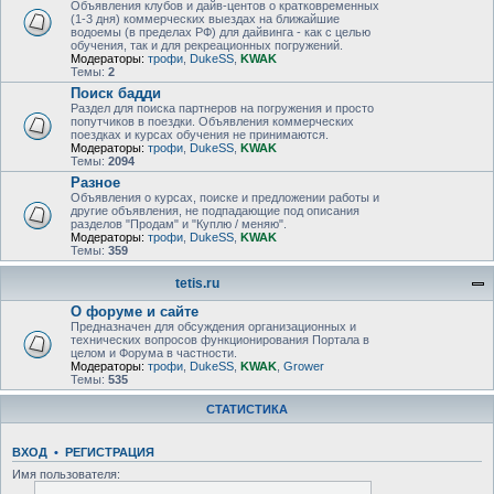
Объявления клубов и дайв-центов о кратковременных
(1-3 дня) коммерческих выездах на ближайшие
водоемы (в пределах РФ) для дайвинга - как с целью
обучения, так и для рекреационных погружений.
Модераторы:
трофи
,
DukeSS
,
KWAK
Темы:
2
Поиск бадди
Раздел для поиска партнеров на погружения и просто
попутчиков в поездки. Объявления коммерческих
поездках и курсах обучения не принимаются.
Модераторы:
трофи
,
DukeSS
,
KWAK
Темы:
2094
Разное
Объявления о курсах, поиске и предложении работы и
другие объявления, не подпадающие под описания
разделов "Продам" и "Куплю / меняю".
Модераторы:
трофи
,
DukeSS
,
KWAK
Темы:
359
tetis.ru
О форуме и сайте
Предназначен для обсуждения организационных и
технических вопросов функционирования Портала в
целом и Форума в частности.
Модераторы:
трофи
,
DukeSS
,
KWAK
,
Grower
Темы:
535
СТАТИСТИКА
ВХОД
•
РЕГИСТРАЦИЯ
Имя пользователя: