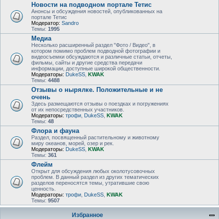
Новости на подводном портале Тетис
Анонсы и обсуждения новостей, опубликованных на
портале Тетис
Модератор:
Sandro
Темы:
1995
Медиа
Несколько расширенный раздел "Фото / Видео", в
котором помимо проблем подводной фотографии и
видеосъемки обсуждаются и различные статьи, отчеты,
фильмы, сайты и другие средства передачи
информации, доступные широкой общественности.
Модераторы:
DukeSS
,
KWAK
Темы:
4488
Отзывы о нырялке. Положительные и не
очень
Здесь размещаются отзывы о поездках и погружениях
от их непосредственных участников.
Модераторы:
трофи
,
DukeSS
,
KWAK
Темы:
48
Флора и фауна
Раздел, посвященный растительному и животному
миру океанов, морей, озер и рек.
Модераторы:
DukeSS
,
KWAK
Темы:
361
Флейм
Открыт для обсуждения любых околотусовочных
проблем. В данный раздел из других тематических
разделов переносятся темы, утратившие свою
ценность.
Модераторы:
трофи
,
DukeSS
,
KWAK
Темы:
9507
Избранное