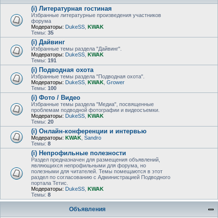
(i) Литературная гостиная
Избранные литературные произведения участников
форума
Модераторы:
DukeSS
,
KWAK
Темы:
35
(i) Дайвинг
Избранные темы раздела "Дайвинг".
Модераторы:
DukeSS
,
KWAK
Темы:
191
(i) Подводная охота
Избранные темы раздела "Подводная охота".
Модераторы:
DukeSS
,
KWAK
,
Grower
Темы:
100
(i) Фото / Видео
Избранные темы раздела "Медиа", посвященные
проблемам подводной фотографии и видеосъемки.
Модераторы:
DukeSS
,
KWAK
Темы:
20
(i) Онлайн-конференции и интервью
Модераторы:
KWAK
,
Sandro
Темы:
8
(i) Непрофильные полезности
Раздел предназначен для размещения объявлений,
являющихся непрофильными для форума, но
полезными для читателей. Темы помещаются в этот
раздел по согласованию с Администрацией Подводного
портала Тетис.
Модераторы:
DukeSS
,
KWAK
Темы:
8
Объявления