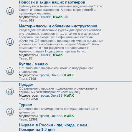
Новости и акции наших партнеров
Публикуются Акции и специальные предложения "Тетис
Спорт" и наших партнеров. Анонсы мероприятий и
публикаций на сайте.
Модераторы:
DukeSS
,
KWAK
,
Jil
Темы:
519
Мастер-классы и обучение инструкторов
Раздел для объявлений о курсах для профессионалов –
инструкторов, тренеров и т.д., а так же для авторских
программ, не входящих в официальные системы
обучения. Объявления о проведении курсов начальных
уровней систем обучения - в разделе "Разное". Темы
помещаются в этот раздел по согласованию с
Администрацией Подводного портала Тетис.
Модераторы:
DukeSS
,
KWAK
Темы:
88
Куплю / меняю
Объявления о покупке или обмене подержанного
снаряжения.
Модераторы:
трофи
,
DukeSS
,
KWAK
Темы:
7108
Продам
Объявления о продаже подержанного снаряжения в
единичных экземплярах от частных лиц.
Модераторы:
трофи
,
DukeSS
,
KWAK
Темы:
12858
Туризм
Объявления о коммерческих поездках, связанных с
дайвингом.
Модераторы:
трофи
,
DukeSS
,
KWAK
Темы:
11361
Ныряем в России - где, когда, с кем.
Поездки на 1-3 дня