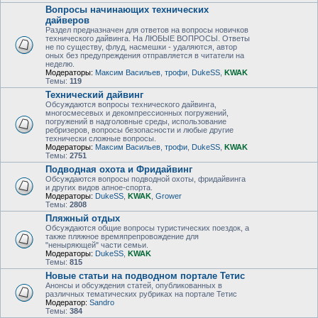
Вопросы начинающих технических
дайверов
Раздел предназначен для ответов на вопросы новичков
технического дайвинга. На ЛЮБЫЕ ВОПРОСЫ. Ответы
не по существу, флуд, насмешки - удаляются, автор
оных без предупреждения отправляется в читатели на
неделю.
Модераторы:
Максим Васильев
,
трофи
,
DukeSS
,
KWAK
Темы:
119
Технический дайвинг
Обсуждаются вопросы технического дайвинга,
многосмесевых и декомпрессионных погружений,
погружений в надголовные среды, использование
ребризеров, вопросы безопасности и любые другие
технически сложные вопросы.
Модераторы:
Максим Васильев
,
трофи
,
DukeSS
,
KWAK
Темы:
2751
Подводная охота и Фридайвинг
Обсуждаются вопросы подводной охоты, фридайвинга
и других видов апное-спорта.
Модераторы:
DukeSS
,
KWAK
,
Grower
Темы:
2808
Пляжный отдых
Обсуждаются общие вопросы туристических поездок, а
также пляжное времяпрепровождение для
"неныряющей" части семьи.
Модераторы:
DukeSS
,
KWAK
Темы:
815
Новые статьи на подводном портале Тетис
Анонсы и обсуждения статей, опубликованных в
различных тематических рубриках на портале Тетис
Модератор:
Sandro
Темы:
384