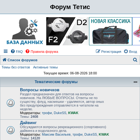
Форум Тетис
FAQ
Правила форума
Регистрация
Вход
Список форумов
Темы без ответов
Активные темы
о
Текущее время: 06-08-2026 18:00
и
Тематические форумы
с
Вопросы новичков
к
Раздел предназначен для ответов на вопросы
новичков. На ЛЮБЫЕ ВОПРОСЫ. Ответы не по
существу, флуд, насмешки - удаляются, автор оных
без предупреждения отправляется в читатели на
неделю.
Модераторы:
трофи
,
DukeSS
,
KWAK
Темы:
2408
Дайвинг
Обсуждаются вопросы рекреационного (спортивного)
дайвинга и водолазного дела.
Модераторы:
Максим Васильев
,
трофи
,
DukeSS
,
KWAK
Темы:
14120