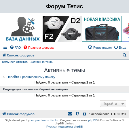
Форум Тетис
FAQ
Правила форума
Регистрация
Вход
Список форумов
Темы без ответов
Активные темы
о
Активные темы
и
с
Перейти к расширенному поиску
Найдено 0 результатов • Страница
1
из
1
к
Подходящих тем или сообщений не найдено.
Найдено 0 результатов • Страница
1
из
1
Перейти
Список форумов
Часовой пояс:
UTC+03:00
Style developer by
support forum tricolor
,
Создано на основе
phpBB
® Forum Software ©
phpBB Limited
Русская поддержка phpBB