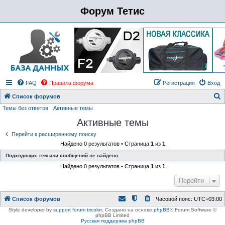
Форум Тетис
FAQ
Правила форума
Регистрация
Вход
Список форумов
Темы без ответов
Активные темы
о
Активные темы
и
с
Перейти к расширенному поиску
Найдено 0 результатов • Страница
1
из
1
к
Подходящих тем или сообщений не найдено.
Найдено 0 результатов • Страница
1
из
1
Перейти
Список форумов
Часовой пояс:
UTC+03:00
Style developer by
support forum tricolor
,
Создано на основе
phpBB
® Forum Software ©
phpBB Limited
Русская поддержка phpBB