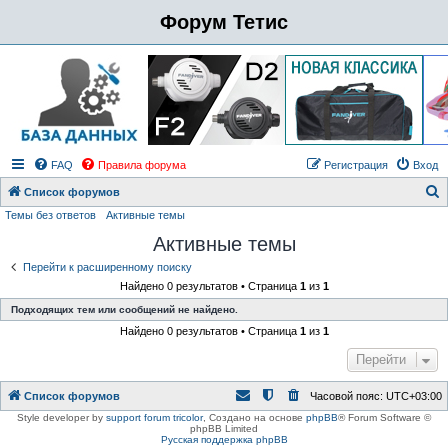
Форум Тетис
FAQ
Правила форума
Регистрация
Вход
Список форумов
Темы без ответов
Активные темы
о
Активные темы
и
с
Перейти к расширенному поиску
Найдено 0 результатов • Страница
1
из
1
к
Подходящих тем или сообщений не найдено.
Найдено 0 результатов • Страница
1
из
1
Перейти
Список форумов
Часовой пояс:
UTC+03:00
Style developer by
support forum tricolor
,
Создано на основе
phpBB
® Forum Software ©
phpBB Limited
Русская поддержка phpBB