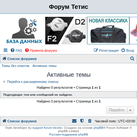
Форум Тетис
FAQ
Правила форума
Регистрация
Вход
Список форумов
Темы без ответов
Активные темы
о
Активные темы
и
с
Перейти к расширенному поиску
Найдено 0 результатов • Страница
1
из
1
к
Подходящих тем или сообщений не найдено.
Найдено 0 результатов • Страница
1
из
1
Перейти
Список форумов
Часовой пояс:
UTC+03:00
Style developer by
support forum tricolor
,
Создано на основе
phpBB
® Forum Software ©
phpBB Limited
Русская поддержка phpBB